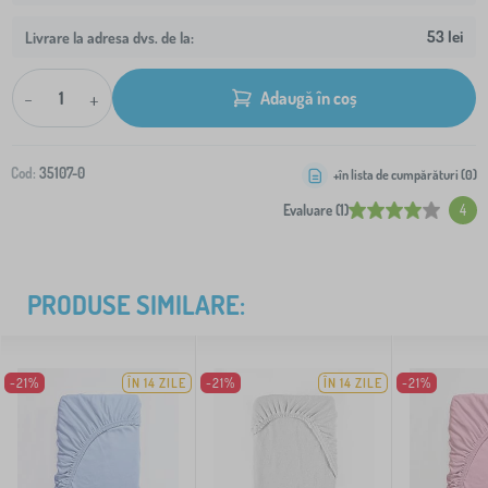
53 lei
Livrare la adresa dvs. de la:
-
+
Adaugă în coș
Cod:
35107-0
+în lista de cumpărături (
0
)
Evaluare (1)
4
PRODUSE SIMILARE:
-21%
ÎN 14 ZILE
-21%
ÎN 14 ZILE
-21%