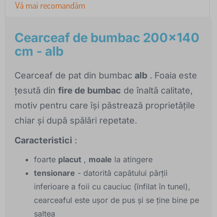
Vă mai recomandăm
Cearceaf de bumbac 200x140
cm - alb
Cearceaf de pat din bumbac
alb
. Foaia este
țesută din
fire de bumbac
de înaltă calitate,
motiv pentru care își păstrează proprietățile
chiar și după spălări repetate.
Caracteristici
:
foarte
placut
,
moale
la atingere
tensionare
- datorită capătului părții
inferioare a foii cu cauciuc (înfilat în tunel),
cearceaful este ușor de pus și se ține bine pe
saltea