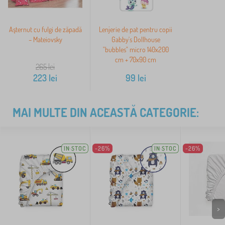
Aşternut cu fulgi de zăpadă
Lenjerie de pat pentru copii
– Mateiovsky
Gabby's Dollhouse
"bubbles" micro 140x200
cm + 70x90 cm
265
lei
223
lei
99
lei
MAI MULTE DIN ACEASTĂ CATEGORIE:
IN STOC
-26%
IN STOC
-26%
>