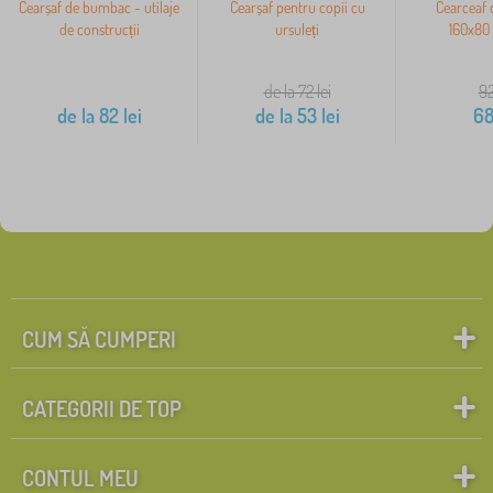
Cearșaf de bumbac - utilaje
Cearșaf pentru copii cu
Cearceaf
de construcții
ursuleți
160x80 
de la 72
lei
9
de la
82
lei
de la
53
lei
6
CUM SĂ CUMPERI
CATEGORII DE TOP
CONTUL MEU