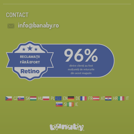
CONTACT
info@banaby.ro
CZ
SK
HU
PL
EN
DE
FR
AT
HR
IT
SI
IE