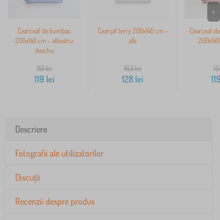
>
Cearceaf de bumbac
Cearşaf terry 200x140 cm -
Cearceaf d
200x140 cm - albastru
alb
200x140
deschis
151
lei
163
lei
15
119
lei
128
lei
11
Descriere
Fotografii ale utilizatorilor
Discuții
Recenzii despre produs