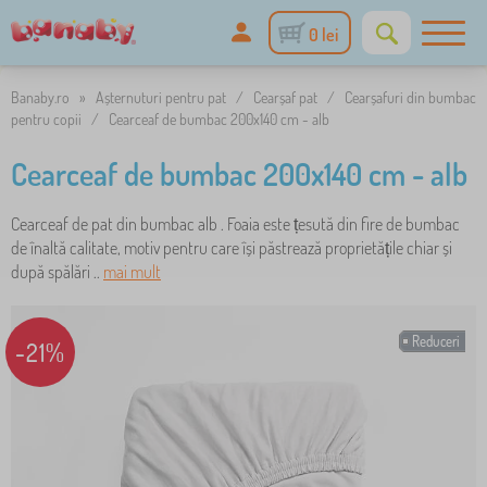
0 lei
Banaby.ro
»
Așternuturi pentru pat
/
Cearșaf pat
/
Cearșafuri din bumbac
pentru copii
/
Cearceaf de bumbac 200x140 cm - alb
Cearceaf de bumbac 200x140 cm - alb
Cearceaf de pat din bumbac alb . Foaia este țesută din fire de bumbac
de înaltă calitate, motiv pentru care își păstrează proprietățile chiar și
după spălări ..
mai mult
Reduceri
-21%