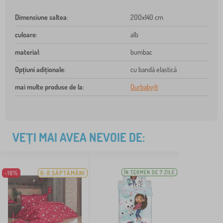
Dimensiune saltea
:
200x140 cm
culoare
:
alb
material
:
bumbac
Opțiuni adiționale
:
cu bandă elastică
mai multe produse de la
:
Ourbaby®
VEȚI MAI AVEA NEVOIE DE:
-16%
6-8 SĂPTĂMÂNI
ÎN TERMEN DE 7 ZILE