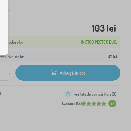
0 cm
103 lei
ÎN STOC PESTE 5 BUC.
37 lei
resa dvs. de la:
+
Adaugă în coș
0
+în lista de cumpărături (
0
)
Evaluare (13)
4.7