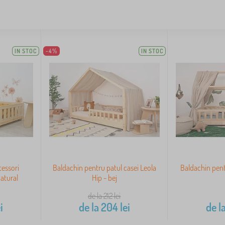
IN STOC
-4%
IN STOC
tessori
Baldachin pentru patul casei Leola
Baldachin pent
atural
Hip - bej
de la 212
lei
i
de la
204
lei
de l