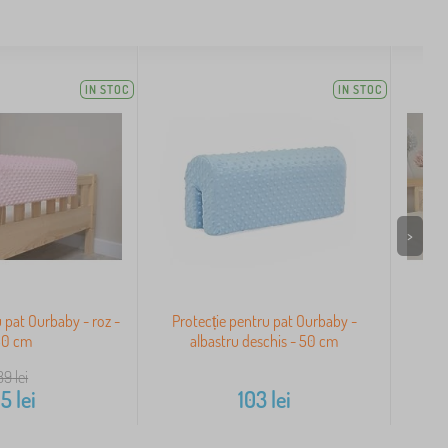
IN STOC
IN STOC
>
u pat Ourbaby - roz -
Protecție pentru pat Ourbaby -
Pro
50 cm
albastru deschis - 50 cm
J
89
lei
65
lei
103
lei