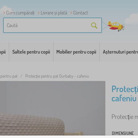
Cum cumpărați
Livrare și plată
Contact
pii
Saltele pentru copii
Mobilier pentru copii
Așternuturi pentr
 pentru pat
/
Protecție pentru pat Ourbaby - cafeniu
Protecț
cafeniu
Protecție m
DIMENSIUNE