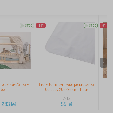
IN STOC
-29%
IN STOC
-8%
>
ru pat căsuță Tea -
Protector impermeabil pentru saltea
Turnu
bej
Ourbaby 200x90 cm - frotir
77
lei
a
283
lei
55
lei