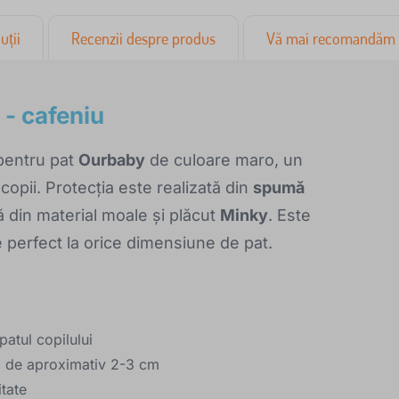
uții
Recenzii despre produs
Vă mai recomandăm
 - cafeniu
 pentru pat
Ourbaby
de culoare maro, un
opii. Protecția este realizată din
spumă
să din material moale și plăcut
Minky
. Este
e perfect la orice dimensiune de pat.
patul copilului
mea de aproximativ 2-3 cm
itate