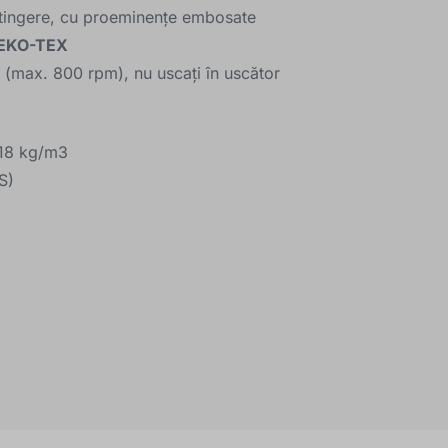
 atingere, cu proeminențe embosate
EKO-TEX
C (max. 800 rpm), nu uscați în uscător
T18 kg/m3
S)