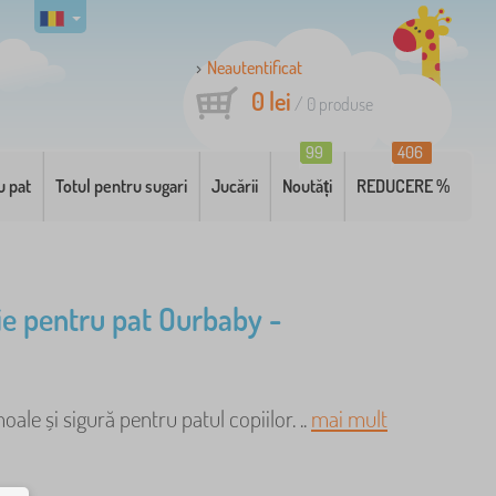
Neautentificat
0 lei
/
0
produse
99
406
u pat
Totul pentru sugari
Jucării
Noutăți
REDUCERE %
ie pentru pat Ourbaby -
oale și sigură pentru patul copiilor. ..
mai mult