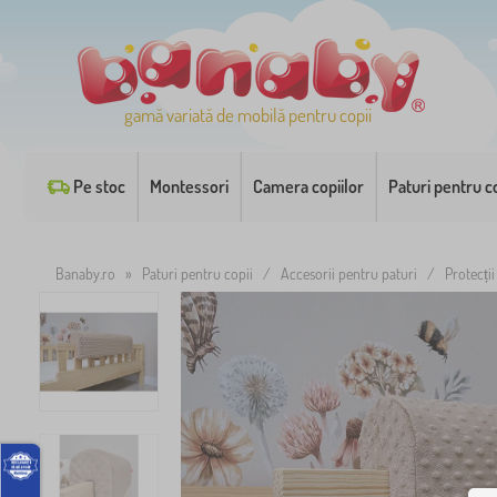
gamă variată de mobilă pentru copii
Pe stoc
Montessori
Camera copiilor
Paturi pentru co
Banaby.ro
»
Paturi pentru copii
/
Accesorii pentru paturi
/
Protecții