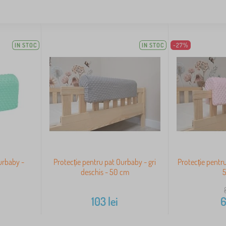
IN STOC
IN STOC
-27%
urbaby -
Protecție pentru pat Ourbaby - gri
Protecție pentr
deschis - 50 cm
103
lei