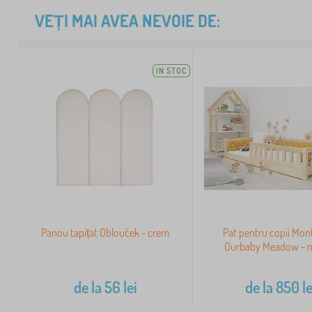
VEȚI MAI AVEA NEVOIE DE:
IN STOC
Panou tapițat Oblouček - crem
Pat pentru copii Mon
Ourbaby Meadow - n
de la
56
lei
de la
850
le