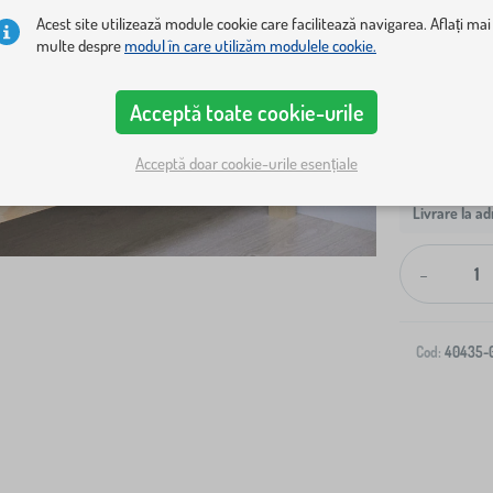
50 cm
7
Acest site utilizează module cookie care facilitează navigarea. Aflați mai
multe despre
modul în care utilizăm modulele cookie.
Acceptă toate cookie-urile
Acceptă doar cookie-urile esențiale
Livrare la ad
-
Cod:
40435-