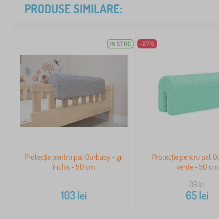
PRODUSE SIMILARE:
IN STOC
-27%
Protecție pentru pat Ourbaby - gri
Protecție pentru pat O
închis - 50 cm
verde - 50 cm
89
lei
103
lei
65
lei