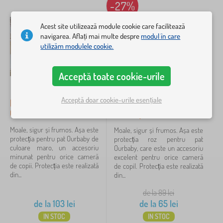
-27%
albastru
2
Acest site utilizează module cookie care facilitează
gri
1
navigarea. Aflați mai multe despre
modul în care
utilizăm modulele cookie.
roz
1
verde
1
Acceptă toate cookie-urile
Acceptă doar cookie-urile esențiale
Preț
Protecție pentru pat
Protecție pentru pat
Ourbaby - cafeniu
Ourbaby - roz
65 lei
147 lei
Moale, sigur și frumos. Așa este
Moale, sigur și frumos. Așa este
protecția pentru pat Ourbaby de
protecția roz pentru pat
culoare maro, un accesoriu
Ourbaby, care este un accesoriu
Filtrare
minunat pentru orice cameră
excelent pentru orice cameră
de copii. Protecția este realizată
de copil. Protecția este realizată
din...
din...
Caută în filtru
de la 89
lei
de la
103
lei
de la
65
lei
Disponibilitate
IN STOC
IN STOC