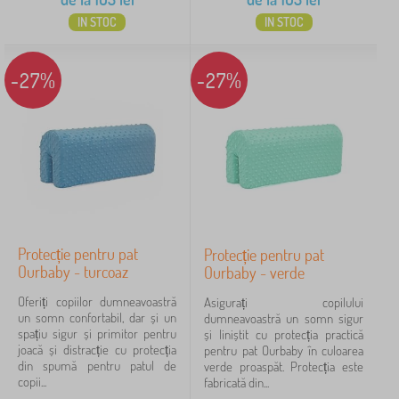
IN STOC
IN STOC
-27%
-27%
Protecție pentru pat
Protecție pentru pat
Ourbaby - turcoaz
Ourbaby - verde
Oferiți copiilor dumneavoastră
Asigurați copilului
un somn confortabil, dar și un
dumneavoastră un somn sigur
spațiu sigur și primitor pentru
și liniștit cu protecția practică
joacă și distracție cu protecția
pentru pat Ourbaby în culoarea
din spumă pentru patul de
verde proaspăt. Protecția este
copii...
fabricată din...