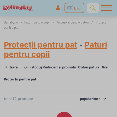
0 lei
Banaby.ro
»
Paturi pentru copii
/
Accesorii pentru paturi
/
Protecții
pentru pat
Protecții pentru pat
-
Paturi
pentru copii
✓
%
Filtrare
in stoc
Reduceri și promoții
Culori paturi
Preț
Dis
Protecții pentru pat
×
FILTRARE
total
12
produse
popularitate
Culori paturi