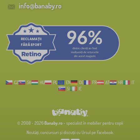
info@banaby.ro
CZ
SK
HU
PL
EN
DE
FR
AT
HR
IT
SI
IE
© 2008 - 2026
Banaby.ro
- specialist în mobilier pentru copii
Noutăți, concursuri și discuții cu Ursul pe Facebook.