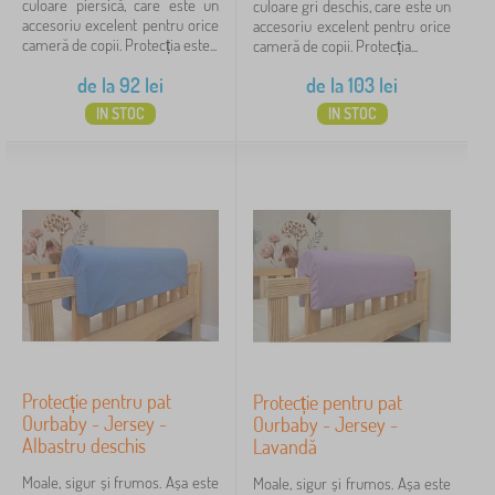
culoare piersică, care este un
culoare gri deschis, care este un
accesoriu excelent pentru orice
accesoriu excelent pentru orice
cameră de copii. Protecția este...
cameră de copii. Protecția...
de la
92
lei
de la
103
lei
IN STOC
IN STOC
Protecție pentru pat
Protecție pentru pat
Ourbaby - Jersey -
Ourbaby - Jersey -
Albastru deschis
Lavandă
Moale, sigur și frumos. Așa este
Moale, sigur și frumos. Așa este