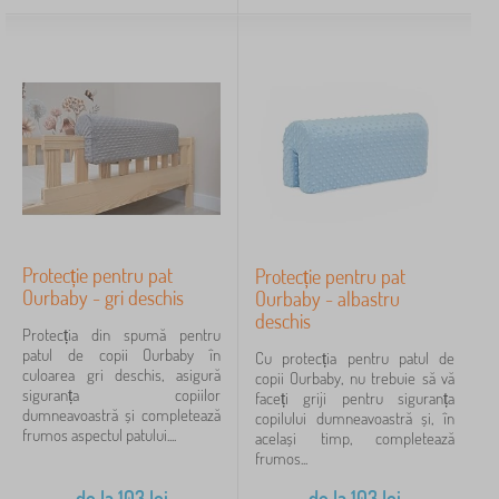
Tipul ofertei
Etichete
Anulează
FILTRARE
Protecție pentru pat
Protecție pentru pat
Ourbaby - gri deschis
Ourbaby - albastru
deschis
Protecția din spumă pentru
patul de copii Ourbaby în
Cu protecția pentru patul de
culoarea gri deschis, asigură
copii Ourbaby, nu trebuie să vă
siguranța copiilor
faceți griji pentru siguranța
dumneavoastră și completează
copilului dumneavoastră și, în
frumos aspectul patului....
același timp, completează
frumos...
de la
103
lei
de la
103
lei