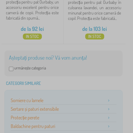
protecția pentru pat Ourbaby, un
protecția pentru pat Ourbaby în
accesoriu excelent pentru orice
culoarea lavandei, un accesoriu
cameră de copii. Protecția este
minunat pentru orice cameră de
fabricată din spumă...
copil. Protecția este fabricată...
de la
92
lei
de la
103
lei
IN STOC
IN STOC
Așteptați produse noi? Vă vom anunța!
urmărește categoria
CATEGORII SIMILARE
Somiere cu lamele
Sertare și paturi extensibile
Protecție perete
Baldachine pentru paturi