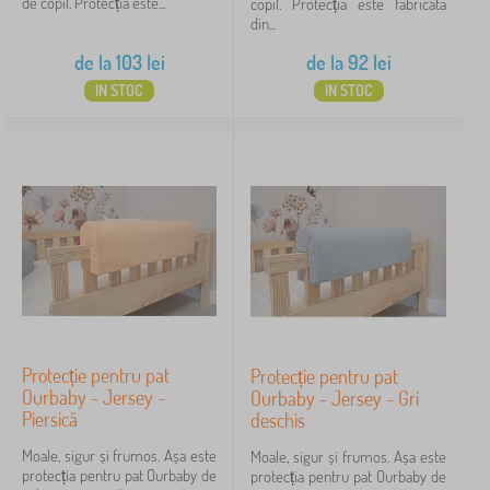
de copil. Protecția este...
copil. Protecția este fabricată
din...
de la
103
lei
de la
92
lei
IN STOC
IN STOC
Protecție pentru pat
Protecție pentru pat
Ourbaby - Jersey -
Ourbaby - Jersey - Gri
Piersică
deschis
Moale, sigur și frumos. Așa este
Moale, sigur și frumos. Așa este
protecția pentru pat Ourbaby de
protecția pentru pat Ourbaby de