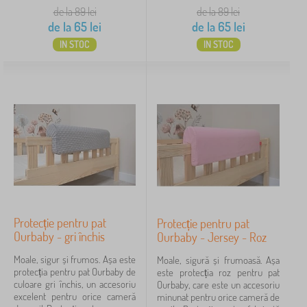
de la 89
lei
de la 89
lei
de la
65
lei
de la
65
lei
IN STOC
IN STOC
Protecție pentru pat
Protecție pentru pat
Ourbaby - gri închis
Ourbaby - Jersey - Roz
Moale, sigur și frumos. Așa este
Moale, sigură și frumoasă. Așa
protecția pentru pat Ourbaby de
este protecția roz pentru pat
culoare gri închis, un accesoriu
Ourbaby, care este un accesoriu
excelent pentru orice cameră
minunat pentru orice cameră de