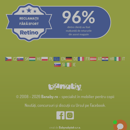
CZ
SK
HU
PL
EN
DE
FR
AT
HR
IT
SI
IE
© 2008 - 2026
Banaby.ro
- specialist în mobilier pentru copii
Noutăți, concursuri și discuții cu Ursul pe Facebook.
creat de
Babynabytek s.r.o.