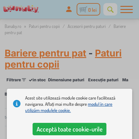
0 lei
Banaby.ro
»
Paturi pentru copii
/
Accesorii pentru paturi
/
Bariere
pentru pat
Bariere pentru pat
-
Paturi
pentru copii
✓
Filtrare
in stoc
Dimensiune paturi
Execuție paturi
Material
Bariere pentru pat
Acest site utilizează module cookie care facilitează
navigarea. Aflați mai multe despre
modul în care
utilizăm modulele cookie.
×
FILTRARE
total
4
produse
popularitate
Acceptă toate cookie-urile
Dimensiune paturi