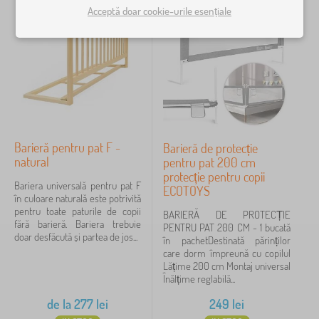
Acceptă doar cookie-urile esențiale
universal
1
Execuție paturi
cu barieră
1
Materiale paturi
Barieră pentru pat F -
Barieră de protecție
natural
masiv
1
pentru pat 200 cm
protecție pentru copii
Bariera universală pentru pat F
ECOTOYS
în culoare naturală este potrivită
Culori paturi
pentru toate paturile de copii
BARIERĂ DE PROTECȚIE
fără barieră. Bariera trebuie
PENTRU PAT 200 CM - 1 bucată
alb
1
doar desfăcută și partea de jos...
în pachetDestinată părinților
care dorm împreună cu copilul
pin
Lățime 200 cm Montaj universal
1
Înălțime reglabilă...
de la
277
lei
249
lei
Preț