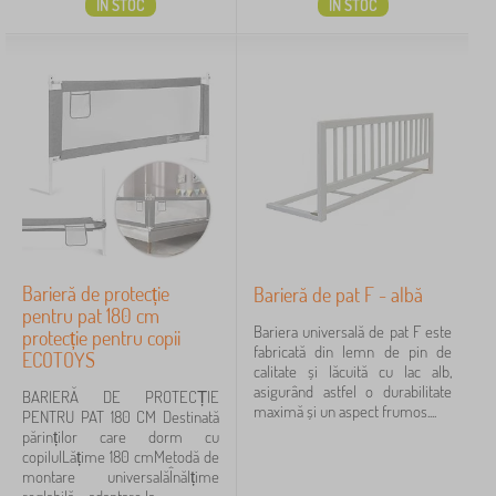
IN STOC
IN STOC
249 lei
277 lei
Filtrare
Caută în filtru
Disponibilitate
Anulează
FILTRARE
Barieră de protecție
Barieră de pat F - albă
pentru pat 180 cm
Bariera universală de pat F este
protecție pentru copii
fabricată din lemn de pin de
ECOTOYS
calitate și lăcuită cu lac alb,
asigurând astfel o durabilitate
BARIERĂ DE PROTECȚIE
maximă și un aspect frumos....
PENTRU PAT 180 CM Destinată
părinților care dorm cu
copilulLățime 180 cmMetodă de
montare universalăÎnălțime