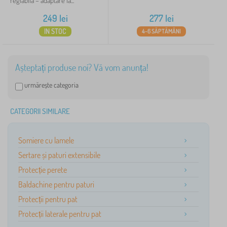
reglabilă – adaptare la...
249
lei
277
lei
IN STOC
4-6 SĂPTĂMÂNI
Așteptați produse noi? Vă vom anunța!
urmărește categoria
CATEGORII SIMILARE
Somiere cu lamele
Sertare și paturi extensibile
Protecție perete
Baldachine pentru paturi
Protecții pentru pat
Protecții laterale pentru pat