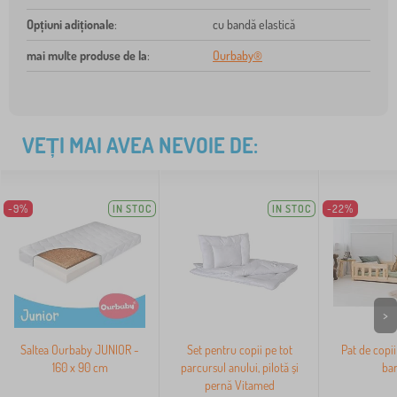
Opțiuni adiționale
:
cu bandă elastică
mai multe produse de la
:
Ourbaby®
VEȚI MAI AVEA NEVOIE DE:
-9%
IN STOC
IN STOC
-22%
>
Saltea Ourbaby JUNIOR -
Set pentru copii pe tot
Pat de copii
160 x 90 cm
parcursul anului, pilotă și
bar
pernă Vitamed