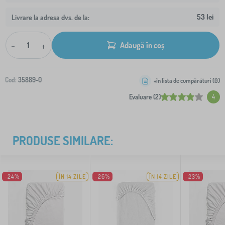
53 lei
Livrare la adresa dvs. de la:
-
+
Adaugă în coș
Cod:
35889-0
+în lista de cumpărături (
0
)
Evaluare (2)
4
PRODUSE SIMILARE:
-24%
ÎN 14 ZILE
-26%
ÎN 14 ZILE
-23%