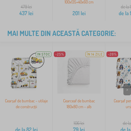
100x135+40x60 cm
479
lei
de la 
437
lei
201
lei
de la
MAI MULTE DIN ACEASTĂ CATEGORIE:
IN STOC
-25%
ÎN 14 ZILE
-26%
>
Cearșaf de bumbac - utilaje
Cearceaf de bumbac
Cearșaf pen
de construcții
180x80 cm - alb
urs
106
lei
de la
de la
82
lei
79
lei
de la