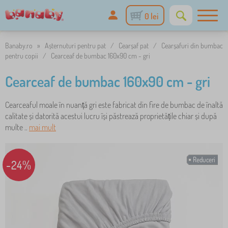
0 lei
Banaby.ro
»
Așternuturi pentru pat
/
Cearșaf pat
/
Cearșafuri din bumbac
pentru copii
/
Cearceaf de bumbac 160x90 cm - gri
Cearceaf de bumbac 160x90 cm - gri
Cearceaful moale în nuanță gri este fabricat din fire de bumbac de înaltă
calitate și datorită acestui lucru își păstrează proprietățile chiar și după
multe ..
mai mult
Reduceri
-24%