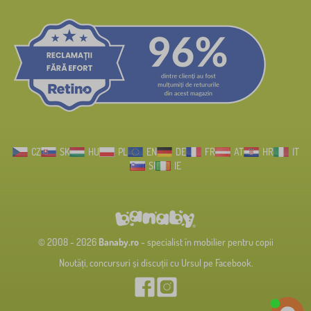
CZ
SK
HU
PL
EN
DE
FR
AT
HR
IT
SI
IE
© 2008 - 2026
Banaby.ro
- specialist în mobilier pentru copii
Noutăți, concursuri și discuții cu Ursul pe Facebook.