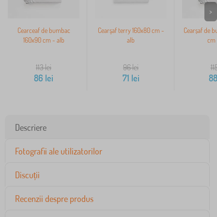
>
Cearceaf de bumbac
Cearşaf terry 160x80 cm -
Cearșaf de 
160x90 cm - alb
alb
cm 
113
lei
96
lei
11
86
lei
71
lei
8
Descriere
Fotografii ale utilizatorilor
Discuții
Recenzii despre produs