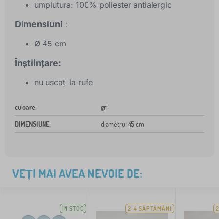
umplutura: 100% poliester antialergic
Dimensiuni
:
Ø 45 cm
Înștiințare:
nu uscați la rufe
culoare
:
gri
DIMENSIUNE
:
diametrul 45 cm
VEȚI MAI AVEA NEVOIE DE:
IN STOC
2-4 SĂPTĂMÂNI
2