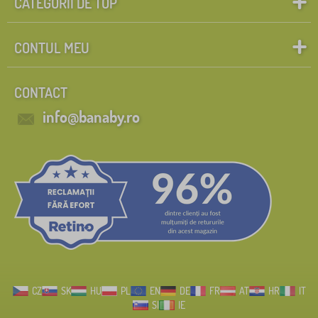
CATEGORII DE TOP
CONTUL MEU
CONTACT
info@banaby.ro
CZ
SK
HU
PL
EN
DE
FR
AT
HR
IT
SI
IE