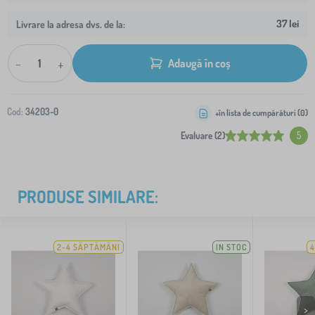
37 lei
Livrare la adresa dvs. de la:
-
+
Adaugă în coș
Cod:
34203-0
+în lista de cumpărături (
0
)
Evaluare (2)
5
PRODUSE SIMILARE:
2-4 SĂPTĂMÂNI
IN STOC
4
>