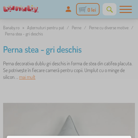
0 lei
Banaby.ro
»
Așternuturi pentru pat
/
Perne
/
Perne cu diverse motive
/
Perna stea - gri deschis
Perna stea - gri deschis
Perna decorativa dublu gri deschis in forma de stea din catifea placuta.
Se potrivește în fiecare cameră pentru copii. Umplut cu o minge de
silicon. ..
mai mult