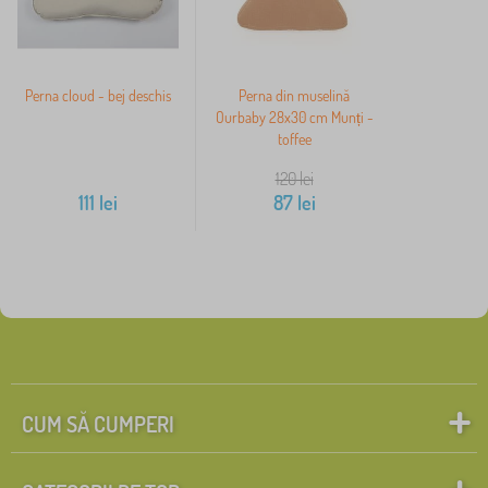
Perna cloud - bej deschis
Perna din muselină
Ourbaby 28x30 cm Munți -
toffee
120
lei
111
lei
87
lei
CUM SĂ CUMPERI