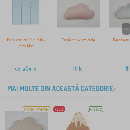
>
Panou tapițat Oblouček -
Pernă nor - roz vechi
Pernă nor -
baby blue
de la
54
lei
111
lei
111
MAI MULTE DIN ACEASTĂ CATEGORIE:
4-6 SĂPTĂMÂNI
-28%
IN STOC