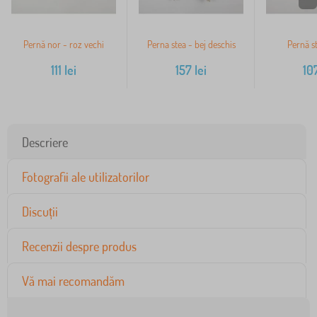
Pernă nor - roz vechi
Perna stea - bej deschis
Pernă st
111
lei
157
lei
10
Descriere
Fotografii ale utilizatorilor
Discuții
Recenzii despre produs
Vă mai recomandăm