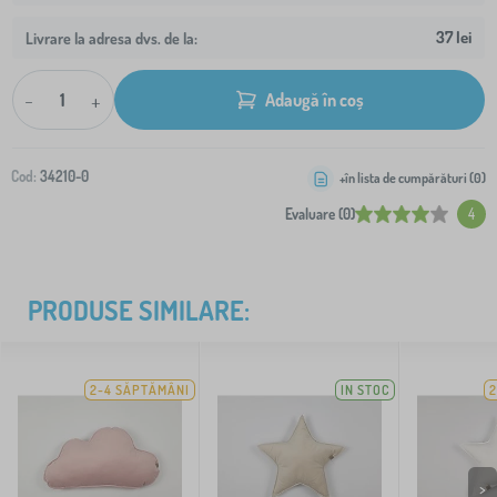
37 lei
Livrare la adresa dvs. de la:
-
+
Adaugă în coș
Cod:
34210-0
+în lista de cumpărături (
0
)
Evaluare (0)
4
PRODUSE SIMILARE:
2-4 SĂPTĂMÂNI
IN STOC
2
>