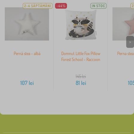
2-4 SĂPTĂMÂNI
-44%
IN STOC
2
>
Pernă stea - albă
Domnul. Little Fox Pillow
Perna stea
Forest School - Raccoon
145
lei
107
lei
81
lei
10