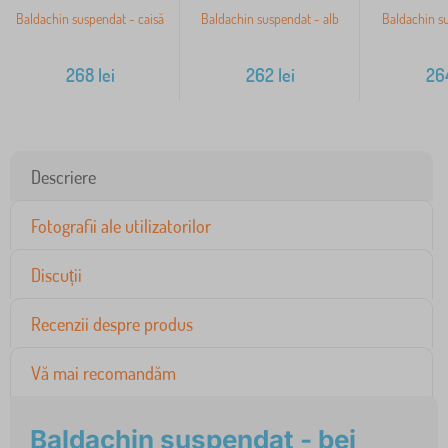
Baldachin suspendat - caisă
Baldachin suspendat - alb
Baldachin su
268
lei
262
lei
26
Descriere
Fotografii ale utilizatorilor
Discuții
Recenzii despre produs
Vă mai recomandăm
Baldachin suspendat - bej