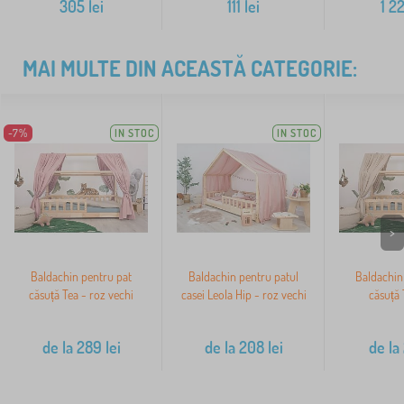
305
lei
111
lei
1 2
MAI MULTE DIN ACEASTĂ CATEGORIE:
-7%
IN STOC
IN STOC
>
Baldachin pentru pat
Baldachin pentru patul
Baldachin
căsuță Tea - roz vechi
casei Leola Hip - roz vechi
căsuță 
de la
289
lei
de la
208
lei
de la