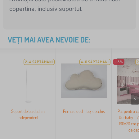
copertina, inclusiv suportul.
VEȚI MAI AVEA NEVOIE DE:
2-4 SĂPTĂMÂNI
4-6 SĂPTĂMÂNI
-18%
2
>
Suport de baldachin
Perna cloud - bej deschis
Pat pentru co
independent
Ourbaby - Z
160x70 cm pa
de dep