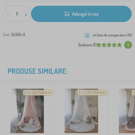
-
+
Adaugă în coș
Cod:
34304-0
+în lista de cumpărături (
0
)
Evaluare (1)
5
PRODUSE SIMILARE:
2-4 SĂPTĂMÂNI
2-4 SĂPTĂMÂNI
2
>