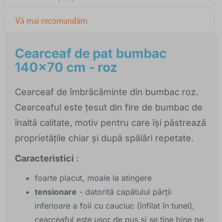
Vă mai recomandăm
Cearceaf de pat bumbac
140x70 cm - roz
Cearceaf de îmbrăcăminte din bumbac roz.
Cearceaful este țesut din fire de bumbac de
înaltă calitate, motiv pentru care își păstrează
proprietățile chiar și după spălări repetate.
Caracteristici
:
foarte placut, moale la atingere
tensionare
- datorită capătului părții
inferioare a foii cu cauciuc (înfilat în tunel),
cearceaful este ușor de pus și se ține bine pe