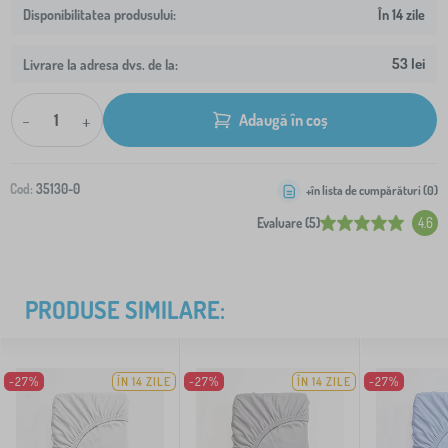
În 14 zile
53 lei
Livrare la adresa dvs. de la:
-
+
Adaugă în coș
Cod:
35130-0
+în lista de cumpărături (
0
)
Evaluare (5)
4.6
PRODUSE SIMILARE:
-27%
ÎN 14 ZILE
-27%
ÎN 14 ZILE
-27%