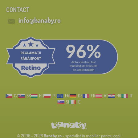
CONTACT
info@banaby.ro
CZ
SK
HU
PL
EN
DE
FR
AT
HR
IT
SI
IE
© 2008 - 2026
Banaby.ro
- specialist în mobilier pentru copii