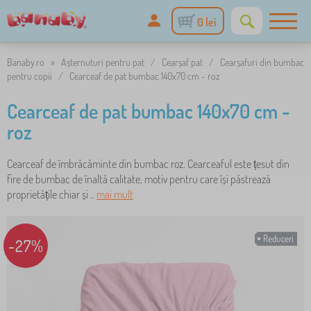
0 lei
Banaby.ro
»
Așternuturi pentru pat
/
Cearșaf pat
/
Cearșafuri din bumbac
pentru copii
/
Cearceaf de pat bumbac 140x70 cm - roz
Cearceaf de pat bumbac 140x70 cm -
roz
Cearceaf de îmbrăcăminte din bumbac roz. Cearceaful este țesut din
fire de bumbac de înaltă calitate, motiv pentru care își păstrează
proprietățile chiar și ..
mai mult
Reduceri
-27%