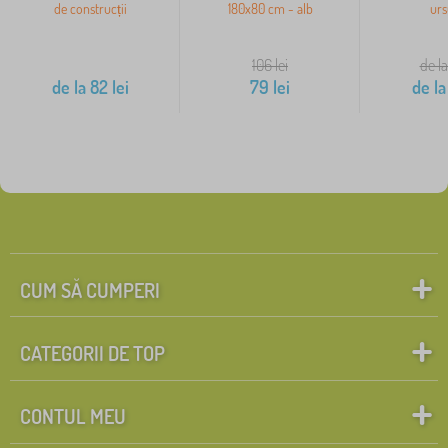
de construcții
180x80 cm - alb
urs
106
lei
de la
de la
82
lei
79
lei
de la
CUM SĂ CUMPERI
CATEGORII DE TOP
CONTUL MEU