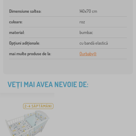
Dimensiune saltea
:
140x70 cm
culoare
:
roz
material
:
bumbac
Opțiuni adiționale
:
cu bandă elastică
mai multe produse de la
:
Ourbaby®
VEȚI MAI AVEA NEVOIE DE:
2-4 SĂPTĂMÂNI