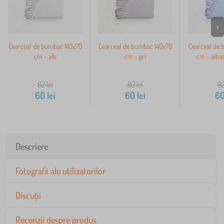
>
Cearceaf de bumbac 140x70
Cearceaf de bumbac 140x70
Cearceaf de 
cm - alb
cm - gri
cm - albas
82
lei
82
lei
8
60
lei
60
lei
6
Descriere
Fotografii ale utilizatorilor
Discuții
Recenzii despre produs