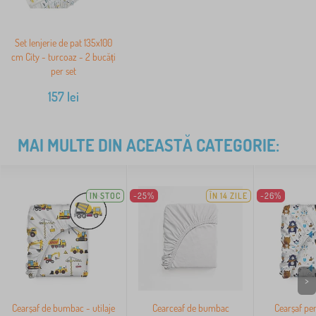
Set lenjerie de pat 135x100
cm City - turcoaz - 2 bucăți
per set
157
lei
MAI MULTE DIN ACEASTĂ CATEGORIE:
IN STOC
-25%
ÎN 14 ZILE
-26%
>
Cearșaf de bumbac - utilaje
Cearceaf de bumbac
Cearșaf pen