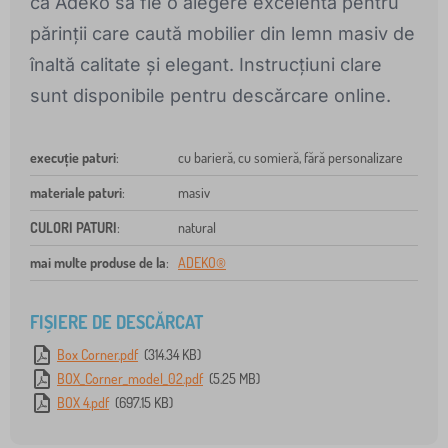
ca Adeko să fie o alegere excelentă pentru
părinții care caută mobilier din lemn masiv de
înaltă calitate și elegant. Instrucțiuni clare
sunt disponibile pentru descărcare online.
execuție paturi
:
cu barieră, cu somieră, fără personalizare
materiale paturi
:
masiv
CULORI PATURI
:
natural
mai multe produse de la
:
ADEKO®
FIȘIERE DE DESCĂRCAT
Box Corner.pdf
(314.34 KB)
BOX_Corner_model_02.pdf
(5.25 MB)
BOX 4.pdf
(697.15 KB)