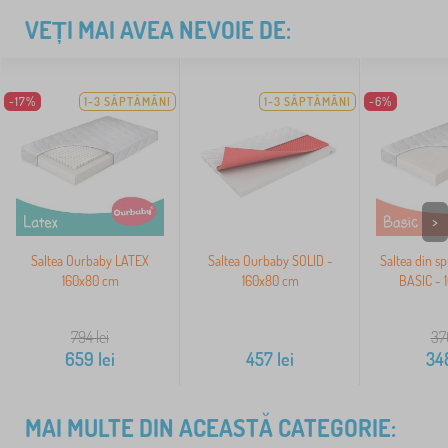
VEȚI MAI AVEA NEVOIE DE:
-17%
1-3 SĂPTĂMÂNI
1-3 SĂPTĂMÂNI
-6%
>
Saltea Ourbaby LATEX
Saltea Ourbaby SOLID -
Saltea din 
160x80 cm
160x80 cm
BASIC - 
794
lei
37
659
lei
457
lei
34
MAI MULTE DIN ACEASTĂ CATEGORIE: