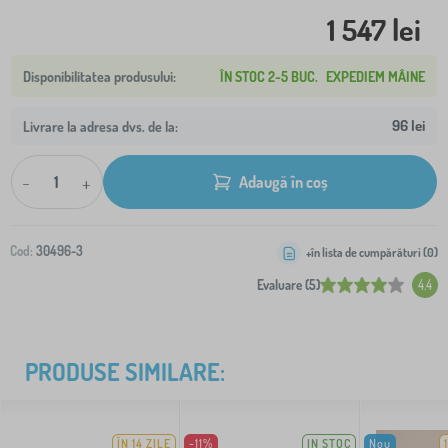
1 547 lei
ÎN STOC 2-5 BUC.
EXPEDIEM MÂINE
96 lei
Livrare la adresa dvs. de la:
-
+
Adaugă în coș
Cod:
30496-3
+în lista de cumpărături (
0
)
Evaluare (5)
4.4
PRODUSE SIMILARE:
ÎN 14 ZILE
-11%
IN STOC
Nou