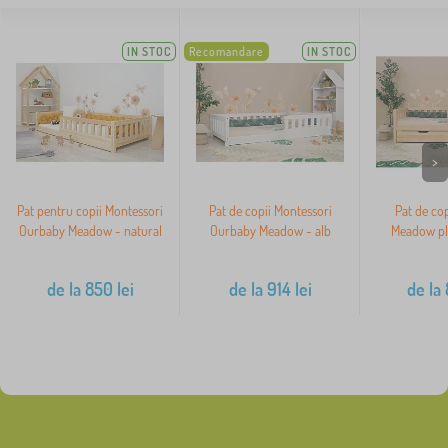
IN STOC
Recomandare
IN STOC
>
Pat pentru copii Montessori
Pat de copii Montessori
Pat de co
Ourbaby Meadow - natural
Ourbaby Meadow - alb
Meadow plu
de la
850
lei
de la
914
lei
de la