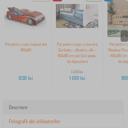
>
Pat pentru copii mașină 4x4
Pat pentru copii cu barieră
Pat pentru 
160x80
Ourbaby - albastru-alb -
Meadow Plus 
160x80 cm pat fără spațiu
- 160x80 cm p
de depozitare
de dep
1 129
lei
936
lei
1 001
lei
89
Descriere
Fotografii ale utilizatorilor