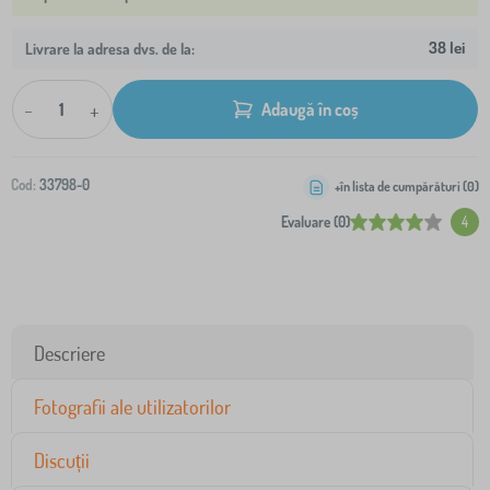
38 lei
Livrare la adresa dvs. de la:
-
+
Adaugă în coș
Cod:
33798-0
+în lista de cumpărături (
0
)
Evaluare (0)
4
Descriere
Fotografii ale utilizatorilor
Discuții