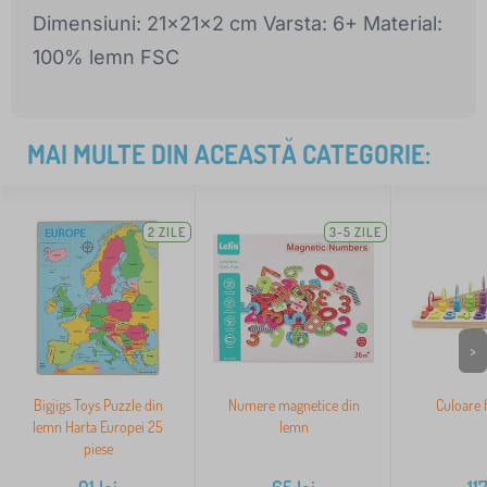
Dimensiuni: 21x21x2 cm Varsta: 6+ Material:
100% lemn FSC
MAI MULTE DIN ACEASTĂ CATEGORIE:
2 ZILE
3-5 ZILE
>
Bigjigs Toys Puzzle din
Numere magnetice din
Culoare 
lemn Harta Europei 25
lemn
piese