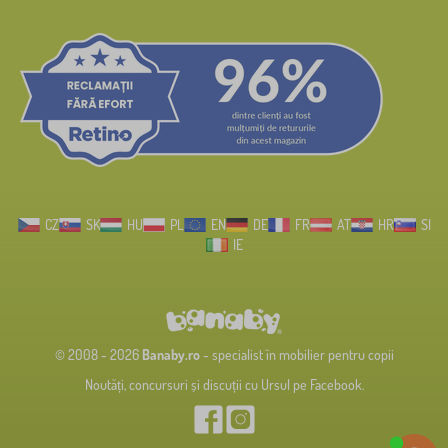
CZ
SK
HU
PL
EN
DE
FR
AT
HR
SI
IE
© 2008 - 2026
Banaby.ro
- specialist în mobilier pentru copii
Noutăți, concursuri și discuții cu Ursul pe Facebook.