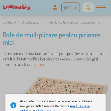
0 lei
Banaby.ro
»
Didactic jucării
/
Role de multiplicare pentru picioare mici
Role de multiplicare pentru picioare
mici
Un instrument de învățare care îi ajută pe copii să învețe mica tabelă de
înmulțire. Puteți modifica introducerea exemplului sau puteți găsi
rezultatul acestuia ..
mai mult
Acest site utilizează module cookie care facilitează
navigarea. Aflați mai multe despre
modul în care
utilizăm modulele cookie.