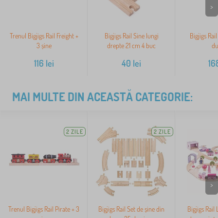
>
Trenul Bigjigs Rail Freight +
Bigjigs Rail Sine lungi
Bigjigs Rai
3 șine
drepte 21 cm 4 buc
du
116
lei
40
lei
16
MAI MULTE DIN ACEASTĂ CATEGORIE:
2 ZILE
2 ZILE
>
Trenul Bigjigs Rail Pirate + 3
Bigjigs Rail Set de șine din
Bigjigs Rail