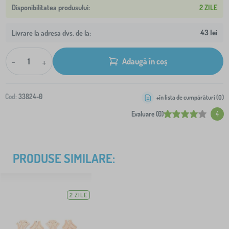
2 ZILE
43 lei
Livrare la adresa dvs. de la:
-
+
Adaugă în coș
Cod:
33824-0
+în lista de cumpărături (
0
)
Evaluare (0)
4
PRODUSE SIMILARE:
2 ZILE