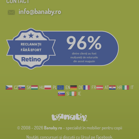
CONTACT
info@banaby.ro
CZ
SK
HU
PL
EN
DE
FR
AT
HR
IT
SI
IE
© 2008 - 2026
Banaby.ro
- specialist în mobilier pentru copii
Noutăți, concursuri și discuții cu Ursul pe Facebook.