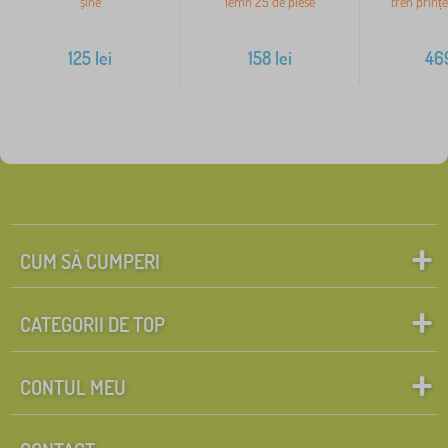
șine
lemn 25 de piese
tren prinț
125
lei
158
lei
46
CUM SĂ CUMPERI
CATEGORII DE TOP
CONTUL MEU