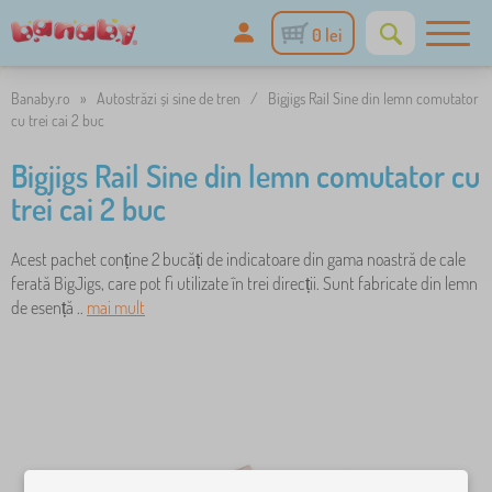
0 lei
Banaby.ro
»
Autostrăzi și sine de tren
/
Bigjigs Rail Sine din lemn comutator
cu trei cai 2 buc
Bigjigs Rail Sine din lemn comutator cu
trei cai 2 buc
Acest pachet conține 2 bucăți de indicatoare din gama noastră de cale
ferată BigJigs, care pot fi utilizate în trei direcții. Sunt fabricate din lemn
de esență ..
mai mult