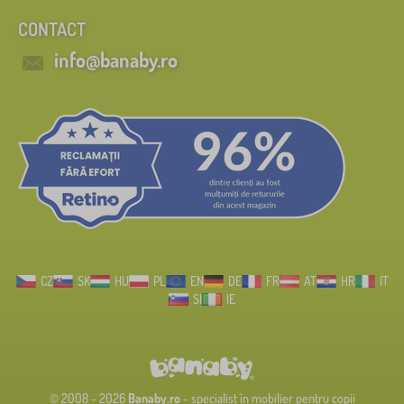
CONTACT
info@banaby.ro
CZ
SK
HU
PL
EN
DE
FR
AT
HR
IT
SI
IE
© 2008 - 2026
Banaby.ro
- specialist în mobilier pentru copii