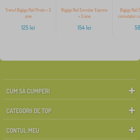
Trenul Bigjigs Rail Pirate + 3
Bigjigs Rail Eurostar Express
Bigjigs Rail
șine
+ 3 șine
comutator cu 
125
lei
154
lei
5
CUM SĂ CUMPERI
CATEGORII DE TOP
CONTUL MEU