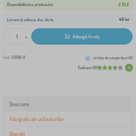
2 ZILE
46 lei
Livrare la adresa dvs. de la:
-
+
Adaugă în coș
Cod:
33690-0
+în lista de cumpărături (
0
)
Evaluare (0)
4
Descriere
Fotografii ale utilizatorilor
Discuții