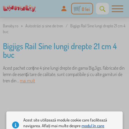
0 lei
Banaby.ro
»
Autostrăzi și sine de tren
/
Bigjigs Rail Sine lungi drepte 21 cm 4
buc
Bigjigs Rail Sine lungi drepte 21 cm 4
buc
Acest pachet conține 4 șine lungi drepte din gama BigJigs. Fabricate din
lemn de esență tare de calitate, sunt compatibile și cu alte garnituri de
tren din ..
mai mult
Acest site utilizează module cookie care facilitează
navigarea. Aflați mai multe despre
modul în care