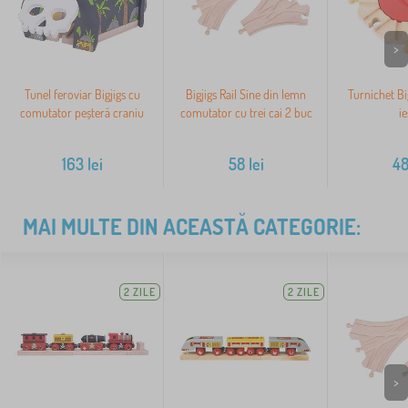
>
Tunel feroviar Bigjigs cu
Bigjigs Rail Sine din lemn
Turnichet Big
comutator peșteră craniu
comutator cu trei cai 2 buc
ie
163
lei
58
lei
4
MAI MULTE DIN ACEASTĂ CATEGORIE:
2 ZILE
2 ZILE
>