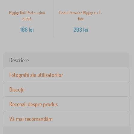
Bigjigs Rail Pod cu șină
Podul feroviar Bigjigs cu T-
dublă
Rex
168
lei
203
lei
Descriere
Fotografii ale utilizatorilor
Discuții
Recenzii despre produs
Vă mai recomandăm