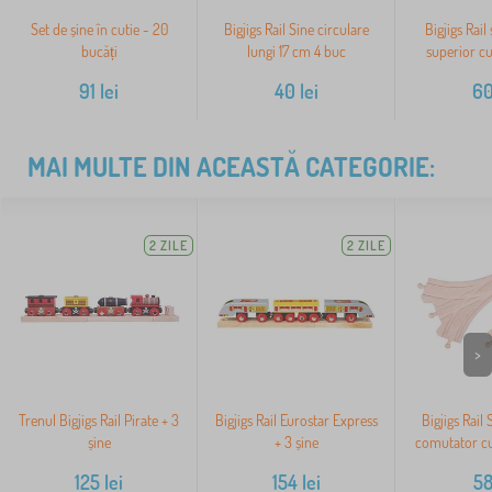
Set de șine în cutie - 20
Bigjigs Rail Sine circulare
Bigjigs Rail
bucăți
lungi 17 cm 4 buc
superior cu
91
lei
40
lei
6
MAI MULTE DIN ACEASTĂ CATEGORIE:
2 ZILE
2 ZILE
>
Trenul Bigjigs Rail Pirate + 3
Bigjigs Rail Eurostar Express
Bigjigs Rail
șine
+ 3 șine
comutator cu 
125
lei
154
lei
5