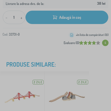
38 lei
Livrare la adresa dvs. de la:
-
+
Adaugă în coș
Cod:
33731-0
+în lista de cumpărături (
0
)
Evaluare (0)
4
PRODUSE SIMILARE:
2 ZILE
2 ZILE