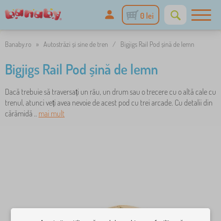
0 lei
Banaby.ro
»
Autostrăzi și sine de tren
/
Bigjigs Rail Pod șină de lemn
Bigjigs Rail Pod șină de lemn
Dacă trebuie să traversați un râu, un drum sau o trecere cu o altă cale cu
trenul, atunci veți avea nevoie de acest pod cu trei arcade. Cu detalii din
cărămidă ..
mai mult