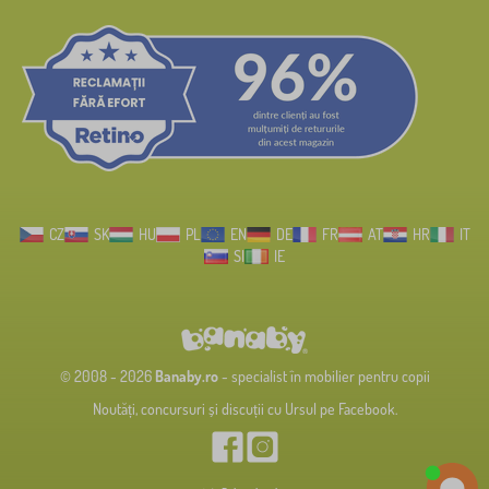
CZ
SK
HU
PL
EN
DE
FR
AT
HR
IT
SI
IE
© 2008 - 2026
Banaby.ro
- specialist în mobilier pentru copii
Noutăți, concursuri și discuții cu Ursul pe Facebook.