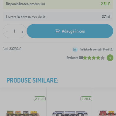
2 ZILE
37 lei
Livrare la adresa dvs. de la:
-
+
Adaugă în coș
Cod:
33795-0
+în lista de cumpărături (
0
)
Evaluare (0)
4
PRODUSE SIMILARE:
2 ZILE
2 ZILE