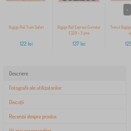
>
Bigjigs Rail Train Safari
Bigjigs Rail Express Eurostar
Trenul Bigjigs
E320 + 3 șine
ș
122
lei
137
lei
12
Descriere
Fotografii ale utilizatorilor
Discuții
Recenzii despre produs
Vă mai recomandăm