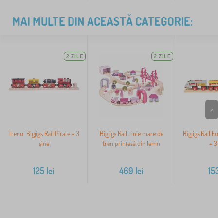
MAI MULTE DIN ACEASTĂ CATEGORIE:
2 ZILE
2 ZILE
>
Trenul Bigjigs Rail Pirate + 3
Bigjigs Rail Linie mare de
Bigjigs Rail E
șine
tren prințesă din lemn
+ 3
125
lei
469
lei
15