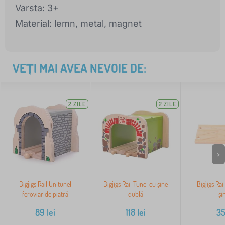
Varsta: 3+
Material: lemn, metal, magnet
VEȚI MAI AVEA NEVOIE DE:
2 ZILE
2 ZILE
>
Bigjigs Rail Un tunel
Bigjigs Rail Tunel cu șine
Bigjigs Rai
feroviar de piatră
dublă
și
89
lei
118
lei
3