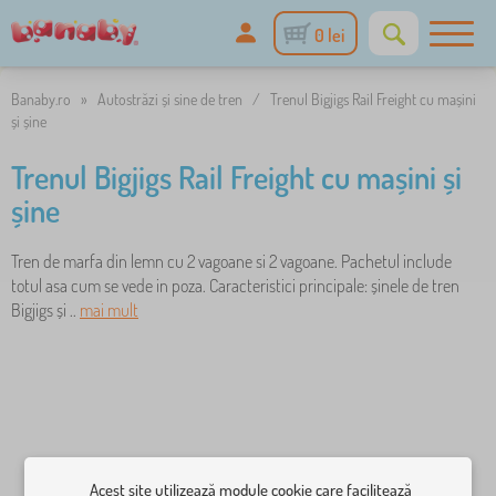
0 lei
Banaby.ro
»
Autostrăzi și sine de tren
/
Trenul Bigjigs Rail Freight cu mașini
și șine
Trenul Bigjigs Rail Freight cu mașini și
șine
Tren de marfa din lemn cu 2 vagoane si 2 vagoane. Pachetul include
totul asa cum se vede in poza. Caracteristici principale: șinele de tren
Bigjigs și ..
mai mult
Acest site utilizează module cookie care facilitează