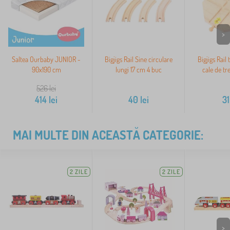
>
Saltea Ourbaby JUNIOR -
Bigjigs Rail Sine circulare
Bigjigs Rail
90x190 cm
lungi 17 cm 4 buc
cale de tr
526
lei
414
lei
40
lei
31
MAI MULTE DIN ACEASTĂ CATEGORIE:
2 ZILE
2 ZILE
>