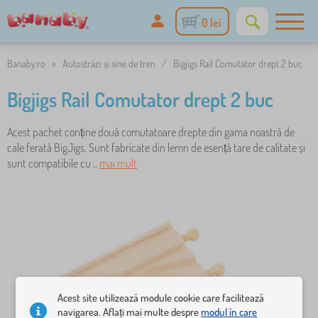
0 lei
Banaby.ro
»
Autostrăzi și sine de tren
/
Bigjigs Rail Comutator drept 2 buc
Bigjigs Rail Comutator drept 2 buc
Acest pachet conține două comutatoare drepte din gama noastră de
cale ferată BigJigs. Sunt fabricate din lemn de esență tare de calitate și
sunt compatibile cu ..
mai mult
Acest site utilizează module cookie care facilitează
navigarea. Aflați mai multe despre
modul în care