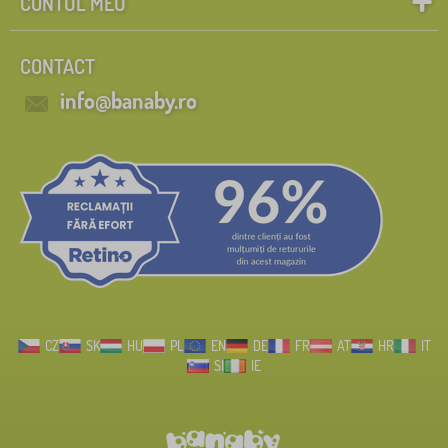
CONTUL MEU
CONTACT
info@banaby.ro
CZ
SK
HU
PL
EN
DE
FR
AT
HR
IT
SI
IE