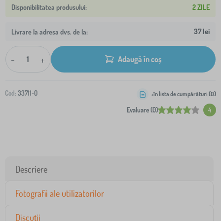
2 ZILE
37 lei
Livrare la adresa dvs. de la:
-
+
Adaugă în coș
Cod:
33711-0
+în lista de cumpărături (
0
)
Evaluare (0)
4
Descriere
Fotografii ale utilizatorilor
Discuții