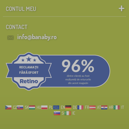
CONTUL MEU
CONTACT
info@banaby.ro
CZ
SK
HU
PL
EN
DE
FR
AT
HR
IT
SI
IE