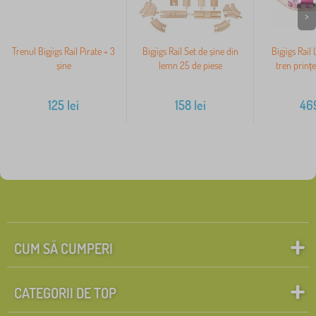
>
Trenul Bigjigs Rail Pirate + 3
Bigjigs Rail Set de șine din
Bigjigs Rail
șine
lemn 25 de piese
tren prinț
125
lei
158
lei
46
CUM SĂ CUMPERI
CATEGORII DE TOP