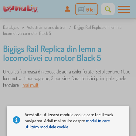
0 lei
Banaby.ro
»
Autostrăzi și sine de tren
/
Bigjigs Rail Replica din lemn a
locomotivei cu motor Black 5
Bigjigs Rail Replica din lemn a
locomotivei cu motor Black 5
O replică frumoasă din epoca de aur a căilor ferate. Setul contine: 1 buc
locomotiva, 1 buc vagoane, 3 buc sine. Caracteristici principale: șinele
feroviare ..
mai mult
Acest site utilizează module cookie care facilitează
navigarea. Aflați mai multe despre
modul în care
utilizăm modulele cookie.