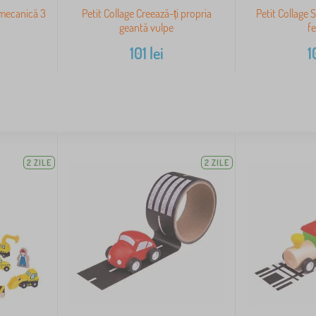
mecanică 3
Petit Collage Creează-ți propria
Petit Collage 
geantă vulpe
fe
101
lei
1
2 ZILE
2 ZILE