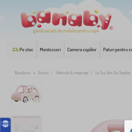
gamă variată de mobilă pentru copii
Pe stoc
Montessori
Camera copiilor
Paturi pentru co
Banaby.ro
»
Jucării
/
Vehicule & mașinuțe
/
Le Toy Van Car Sophie