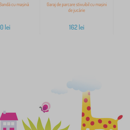
 Bandă cu mașină
Garaj de parcare stivuibil cu mașini
de jucărie
60
lei
162
lei