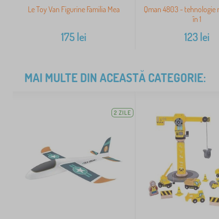
Le Toy Van Figurine Familia Mea
Qman 4803 - tehnologie 
în 1
175
lei
123
lei
MAI MULTE DIN ACEASTĂ CATEGORIE:
2 ZILE