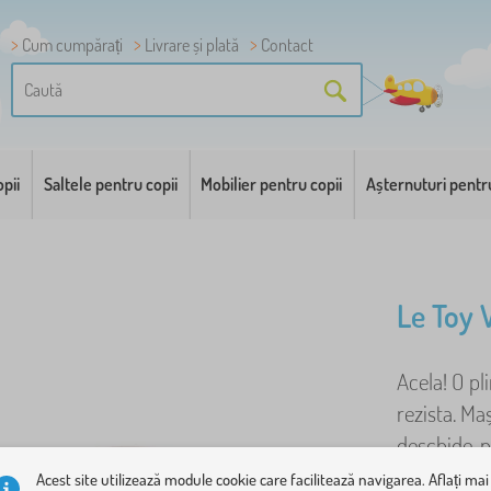
Cum cumpărați
Livrare și plată
Contact
pii
Saltele pentru copii
Mobilier pentru copii
Așternuturi pentr
Le Toy 
Acela! O pl
rezista. Ma
deschide, p
Acest site utilizează module cookie care facilitează navigarea. Aflați mai