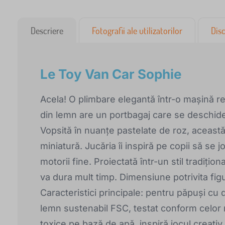
Descriere
Fotografii ale utilizatorilor
Disc
Le Toy Van Car Sophie
Acela! O plimbare elegantă într-o mașină re
din lemn are un portbagaj care se deschide,
Vopsită în nuanțe pastelate de roz, aceast
miniatură. Jucăria îi inspiră pe copii să se jo
motorii fine. Proiectată într-un stil tradițio
va dura mult timp. Dimensiune potrivita fig
Caracteristici principale: pentru păpuși cu 
lemn sustenabil FSC, testat conform celor 
toxice pe bază de apă, inspiră jocul creativ 