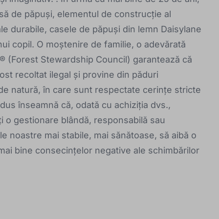
să de păpuși, elementul de construcție al
ale durabile, casele de păpuși din lemn Daisylane
nui copil. O moștenire de familie, o adevărată
FSC® (Forest Stewardship Council) garantează că
st recoltat ilegal și provine din păduri
e natură, în care sunt respectate cerințe stricte
us înseamnă că, odată cu achiziția dvs.,
neți o gestionare blândă, responsabilă sau
e noastre mai stabile, mai sănătoase, să aibă o
 mai bine consecințelor negative ale schimbărilor