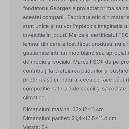
fondatorul Georges a proiectat prima sa ca
acestei companii. Fabricate etic din materi
sunt unice și nu vor împiedica imaginația u
investiție în jocuri. Marca și certificatul 
lemnul din care a fost făcut produsul nu a fo
gestionate într-un mod blând sau apropiat d
de mediu și sociale. Marca FSC® de pe prod
contribuiți la protejarea pădurilor și susți
prietenoasă cu natura, ceea ce face păduril
compoziție naturală de specii și să reziste
climatice. .
Dimensiuni masina: 22x12x11 cm
Dimensiuni pachet: 21,4x12,5x11,4 cm
Varsta: 3+