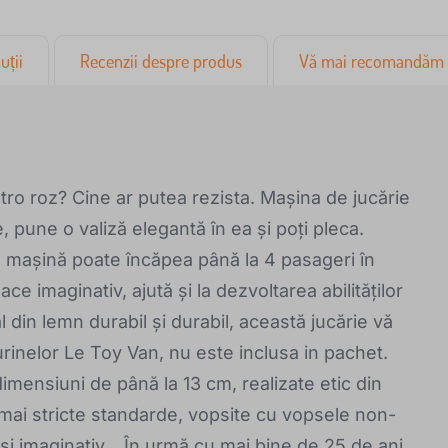
uții
Recenzii despre produs
Vă mai recomandăm
tro roz? Cine ar putea rezista. Mașina de jucărie
 pune o valiză elegantă în ea și poți pleca.
ă mașină poate încăpea până la 4 pasageri în
ace imaginativ, ajută și la dezvoltarea abilităților
nal din lemn durabil și durabil, această jucărie vă
urinelor Le Toy Van, nu este inclusa in pachet.
dimensiuni de până la 13 cm, realizate etic din
mai stricte standarde, vopsite cu vopsele non-
și imaginativ. . În urmă cu mai bine de 25 de ani,