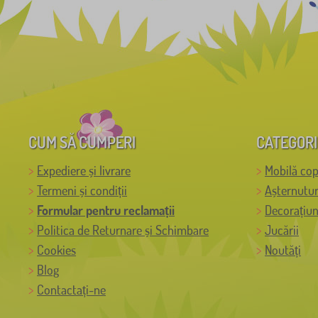
CUM SĂ CUMPERI
CATEGORI
Expediere și livrare
Mobilă cop
Termeni și condiții
Așternutur
Formular pentru reclamații
Decorațiun
Politica de Returnare și Schimbare
Jucării
Cookies
Noutăți
Blog
Contactați-ne