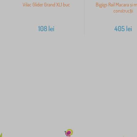
Vilac Glider Grand XL1 buc
Bigjigs Rail Macara și 
construcții
108
lei
405
lei