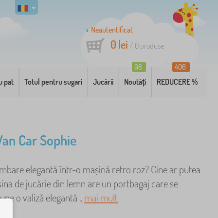
Neautentificat
0 lei
/
0
produse
98
406
u pat
Totul pentru sugari
Jucării
Noutăți
REDUCERE %
Van Car Sophie
imbare elegantă într-o mașină retro roz? Cine ar putea
șina de jucărie din lemn are un portbagaj care se
une o valiză elegantă ..
mai mult