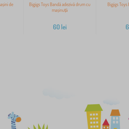
mașini de
Bigjigs Toys Bandă adezivă drum cu
Bigjigs Toys
mașinuță
60
lei