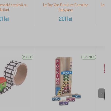
Servietă creativă cu
Le Toy Van Furniture Dormitor
Le Toy
licitări
Daisylane
01
lei
201
lei
2 ZILE
3-5 ZILE
>