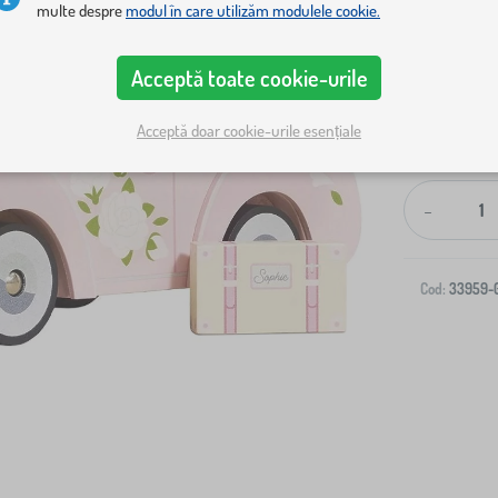
multe despre
modul în care utilizăm modulele cookie.
Acceptă toate cookie-urile
Acceptă doar cookie-urile esențiale
Livrare la ad
-
Cod:
33959-