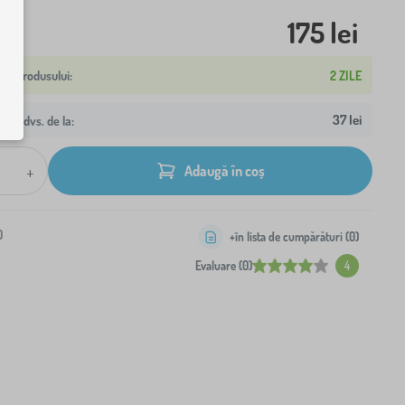
175 lei
2 ZILE
37 lei
resa dvs. de la:
+
Adaugă în coș
0
+în lista de cumpărături (
0
)
Evaluare (0)
4