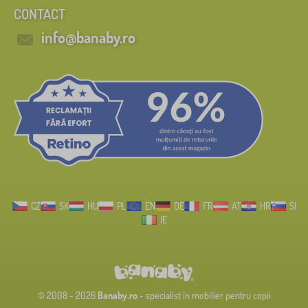
CONTACT
info@banaby.ro
CZ
SK
HU
PL
EN
DE
FR
AT
HR
SI
IE
© 2008 - 2026
Banaby.ro
- specialist în mobilier pentru copii