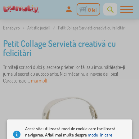
0 lei
Banaby.ro
»
Artistic jucării
/
Petit Collage Servietă creativă cu felicitări
Petit Collage Servietă creativă cu
felicitări
Trimiteți scrisori dulci și secrete prietenilor tăi sau îmbunătățește-ți
jurnalul secret cu autocolante. Nici măcar nu ai nevoie de lipici!
Caracteristici ..
mai mult
Acest site utilizează module cookie care facilitează
navigarea. Aflați mai multe despre
modul în care