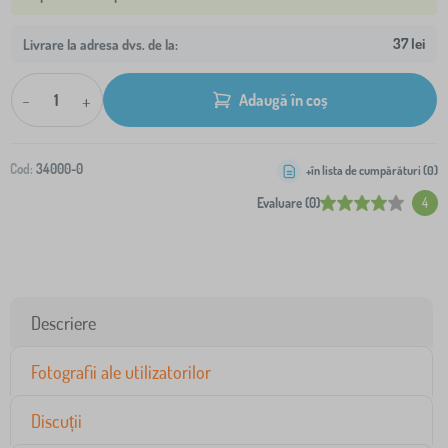
37 lei
Livrare la adresa dvs. de la:
-
+
Adaugă în coș
Cod:
34000-0
+în lista de cumpărături (
0
)
Evaluare (0)
4
Descriere
Fotografii ale utilizatorilor
Discuții