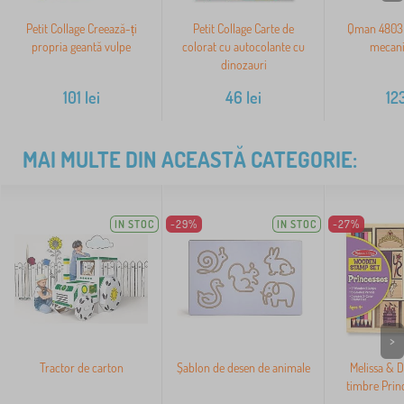
Petit Collage Creează-ți
Petit Collage Carte de
Qman 4803 
propria geantă vulpe
colorat cu autocolante cu
mecanic
dinozauri
101
lei
46
lei
12
MAI MULTE DIN ACEASTĂ CATEGORIE:
IN STOC
-29%
IN STOC
-27%
>
Tractor de carton
Șablon de desen de animale
Melissa & D
timbre Prin