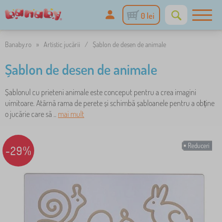
0 lei
Banaby.ro
»
Artistic jucării
/
Șablon de desen de animale
Șablon de desen de animale
Șablonul cu prieteni animale este conceput pentru a crea imagini
uimitoare. Atârnă rama de perete și schimbă șabloanele pentru a obține
o jucărie care să ..
mai mult
Reduceri
-29%