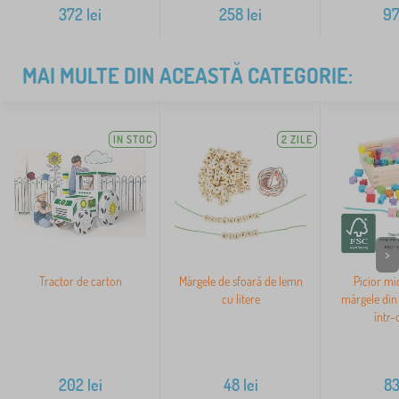
372
lei
258
lei
9
MAI MULTE DIN ACEASTĂ CATEGORIE:
IN STOC
2 ZILE
>
Tractor de carton
Mărgele de sfoară de lemn
Picior mi
cu litere
mărgele din 
într-
202
lei
48
lei
8