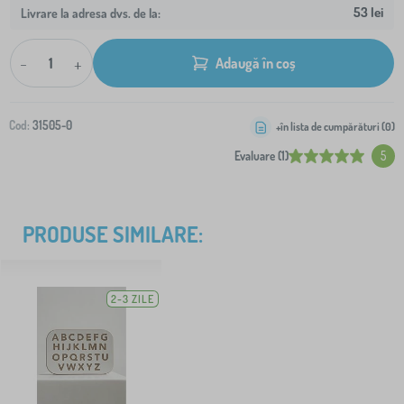
53 lei
Livrare la adresa dvs. de la:
-
+
Adaugă în coș
Cod:
31505-0
+în lista de cumpărături (
0
)
Evaluare (1)
5
PRODUSE SIMILARE:
2-3 ZILE