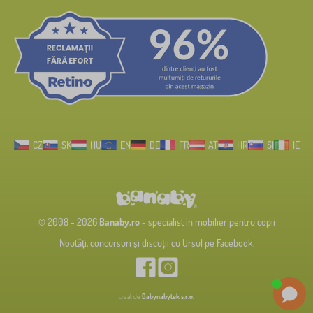
CZ
SK
HU
EN
DE
FR
AT
HR
SI
IE
© 2008 - 2026
Banaby.ro
- specialist în mobilier pentru copii
Noutăți, concursuri și discuții cu Ursul pe Facebook.
creat de
Babynabytek s.r.o.