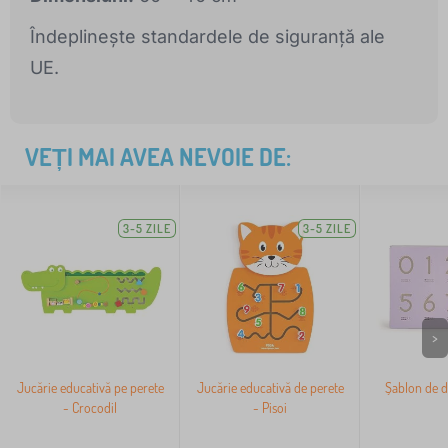
Îndeplinește standardele de siguranță ale
UE.
VEȚI MAI AVEA NEVOIE DE:
3-5 ZILE
3-5 ZILE
>
Jucărie educativă pe perete
Jucărie educativă de perete
Șablon de d
- Crocodil
- Pisoi