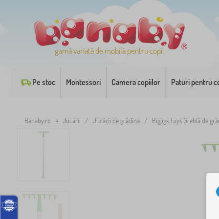
gamă variată de mobilă pentru copii
Pe stoc
Montessori
Camera copiilor
Paturi pentru co
Banaby.ro
»
Jucării
/
Jucării de grădina
/
Bigjigs Toys Greblă de gr