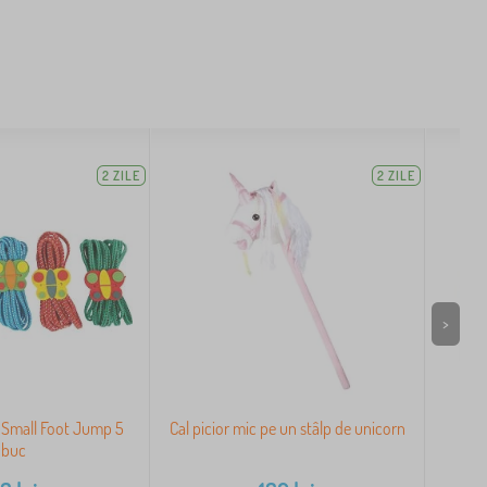
2 ZILE
2 ZILE
>
 Small Foot Jump 5
Cal picior mic pe un stâlp de unicorn
G
buc