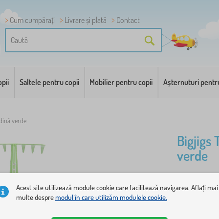
Cum cumpărați
Livrare și plată
Contact
pii
Saltele pentru copii
Mobilier pentru copii
Așternuturi pentr
ădină verde
Bigjigs
verde
Micii grădi
Acest site utilizează module cookie care facilitează navigarea. Aflați mai
mâner lung.
multe despre
modul în care utilizăm modulele cookie.
Accesoriile