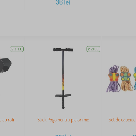
36
lei
2 ZILE
2 ZILE
 cu roți
Stick Pogo pentru picior mic
Set de cauciuc