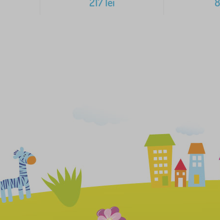
217
lei