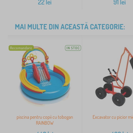
22
lei
91
lei
MAI MULTE DIN ACEASTĂ CATEGORIE:
Recomandare
IN STOC
piscina pentru copii cu tobogan
Excavator cu picior mic
RAINBOW