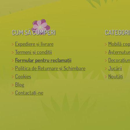
CUM SĂ CUMPERI
CATEGORI
Expediere și livrare
Mobilă cop
Termeni și condiții
Așternutur
Formular pentru reclamații
Decorațiun
Politica de Returnare și Schimbare
Jucării
Cookies
Noutăți
Blog
Contactați-ne