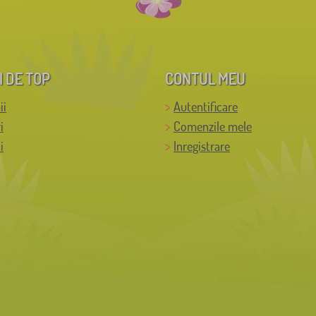
I DE TOP
CONTUL MEU
ii
Autentificare
i
Comenzile mele
i
Inregistrare