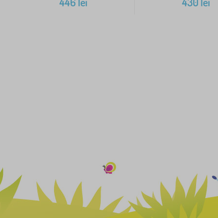
446
lei
430
lei