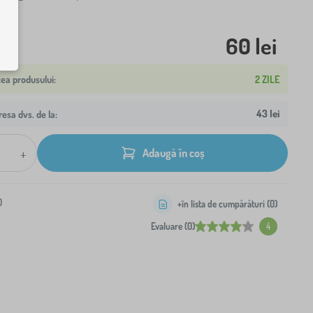
60 lei
2 ZILE
43 lei
resa dvs. de la:
+
Adaugă în coș
0
+în lista de cumpărături (
0
)
Evaluare (0)
4