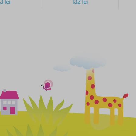
83
lei
132
lei