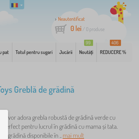
Neautentificat
0 lei
/
0
produse
99
406
u pat
Totul pentru sugari
Jucării
Noutăți
REDUCERE %
 Toys Greblă de grădină
nari vor adora grebla robustă de grădină verde cu
 Perfect pentru lucrul în grădină cu mama și tata.
 de grădină disponibile în ..
mai mult