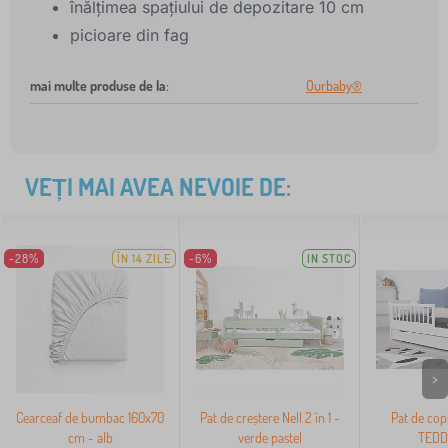
înălțimea spațiului de depozitare 10 cm
picioare din fag
mai multe produse de la
:
Ourbaby®
VEȚI MAI AVEA NEVOIE DE:
-28%
ÎN 14 ZILE
-6%
IN STOC
>
Cearceaf de bumbac 160x70
Pat de creștere Nell 2 în 1 -
Pat de copi
cm - alb
verde pastel
TEDDY