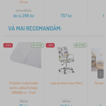
clic pe
de la 413
lei
de la
296
lei
757
lei
6
VĂ MAI RECOMANDĂM:
-29%
IN STOC
-16%
IN STOC
>
Protector impermeabil
copii pivotant scaun Paris
Pat pentr
pentru saltea Ourbaby
n
200x140 cm - frotir
105
lei
416
lei