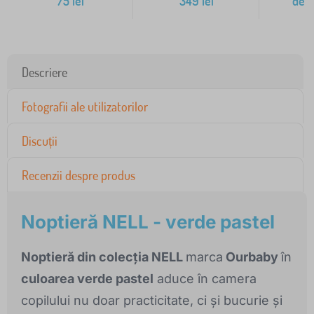
75
lei
349
lei
de l
Descriere
Fotografii ale utilizatorilor
Discuții
Recenzii despre produs
Noptieră NELL - verde pastel
Noptieră din colecția NELL
marca
Ourbaby
în
culoarea verde pastel
aduce în camera
copilului nu doar practicitate, ci și bucurie și