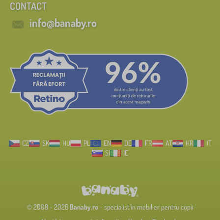
CONTACT
info@banaby.ro
CZ
SK
HU
PL
EN
DE
FR
AT
HR
IT
SI
IE
© 2008 - 2026
Banaby.ro
- specialist în mobilier pentru copii