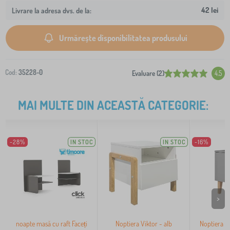
42 lei
Livrare la adresa dvs. de la:
Urmărește disponibilitatea produsului
Cod:
35228-0
Evaluare (2)
4.5
MAI MULTE DIN ACEASTĂ CATEGORIE:
-28%
IN STOC
IN STOC
-16%
>
noapte masă cu raft Faceți
Noptiera Viktor - alb
Noptiera p