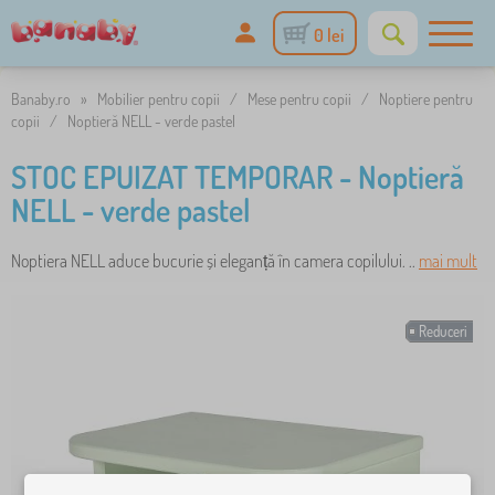
0 lei
Banaby.ro
»
Mobilier pentru copii
/
Mese pentru copii
/
Noptiere pentru
copii
/
Noptieră NELL - verde pastel
STOC EPUIZAT TEMPORAR - Noptieră
NELL - verde pastel
Noptiera NELL aduce bucurie și eleganță în camera copilului. ..
mai mult
Reduceri