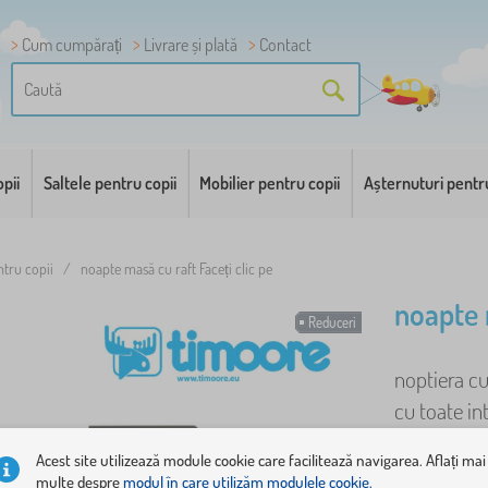
Cum cumpărați
Livrare și plată
Contact
pii
Saltele pentru copii
Mobilier pentru copii
Așternuturi pentr
ntru copii
/
noapte masă cu raft Faceți clic pe
noapte 
Reduceri
noptiera cu
cu toate int
Acest site utilizează module cookie care facilitează navigarea. Aflați mai
execuție mobil
multe despre
modul în care utilizăm modulele cookie.