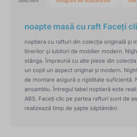
Descriere
Fotografii ale utilizatorilor
Disc
noapte masă cu raft Faceți cl
noptiera cu rafturi din colecția originală și
tinerilor și iubitori de mobilier modern. Nig
stânga. Împreună cu alte piese din colecți
un copil un aspect original și modern. Nig
de montare asigură o rigiditate suficientă. 
ansamblu. Întregul tabel noptieră este realiz
ABS. Faceți clic pe partea rafturi sunt de 
realizează timp de șapte săptămâni.