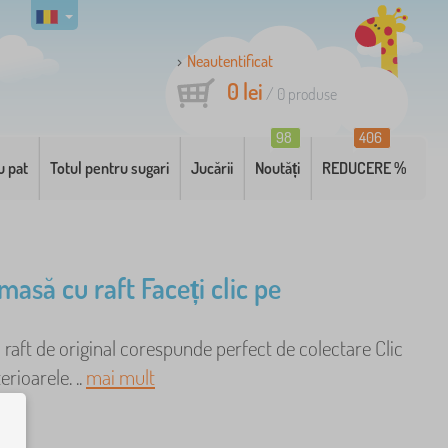
Neautentificat
0 lei
/
0
produse
98
406
u pat
Totul pentru sugari
Jucării
Noutăți
REDUCERE %
masă cu raft Faceți clic pe
 raft de original corespunde perfect de colectare Clic
erioarele. ..
mai mult
ier