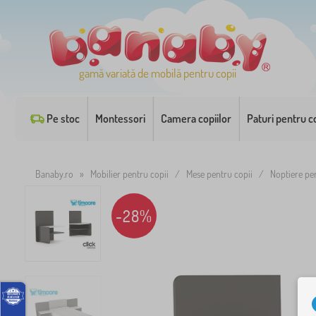
gamă variată de mobilă pentru copii
Pe stoc
Montessori
Camera copiilor
Paturi pentru co
Banaby.ro
»
Mobilier pentru copii
/
Mese pentru copii
/
Noptiere pe
-28%