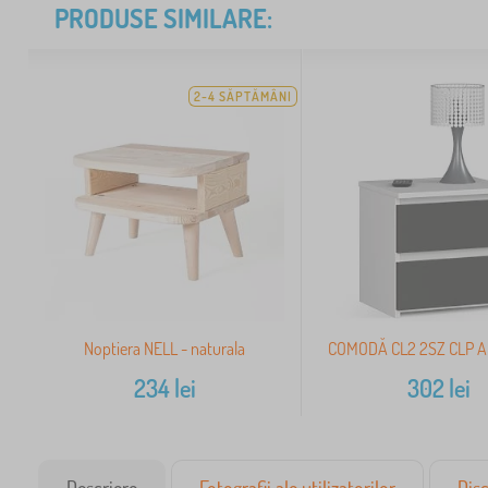
PRODUSE SIMILARE:
2-4 SĂPTĂMÂNI
Noptiera NELL - naturala
COMODĂ CL2 2SZ CLP A
234
lei
302
lei