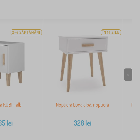
2-4 SĂPTĂMÂNI
ÎN 14 ZILE
>
a KUBI - alb
Noptieră Luna albă, noptieră
Nopt
65
lei
328
lei