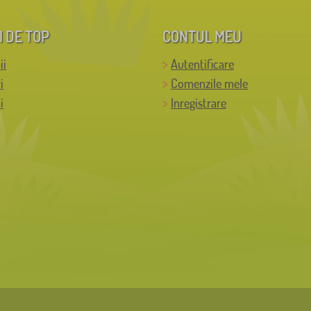
I DE TOP
CONTUL MEU
ii
Autentificare
i
Comenzile mele
i
Inregistrare