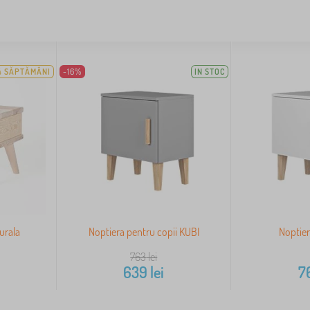
4 SĂPTĂMÂNI
-16%
IN STOC
urala
Noptiera pentru copii KUBI
Noptier
763
lei
639
lei
7