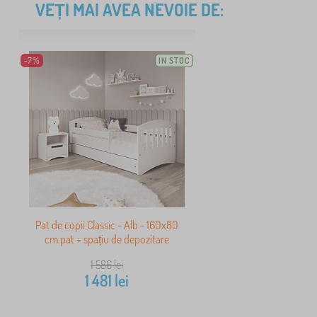
VEȚI MAI AVEA NEVOIE DE:
-7%
IN STOC
Pat de copii Classic - Alb - 160x80
cm pat + spațiu de depozitare
1 586
lei
1 481
lei