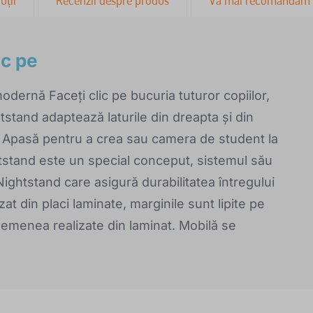
uții
Recenzii despre produs
Vă mai recomandăm
ic pe
 modernă Faceți clic pe bucuria tuturor copiilor,
htstand adaptează laturile din dreapta și din
a Apasă pentru a crea sau camera de student la
htstand este un special conceput, sistemul său
Nightstand care asigură durabilitatea întregului
at din placi laminate, marginile sunt lipite pe
asemenea realizate din laminat. Mobilă se