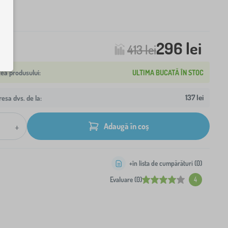
296 lei
413 lei
ULTIMA BUCATĂ ÎN STOC
137 lei
resa dvs. de la:
+
Adaugă în coș
+în lista de cumpărături (
0
)
Evaluare (0)
4