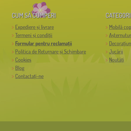
CUM SĂ CUMPERI
CATEGORI
Expediere și livrare
Mobilă cop
Termeni și condiții
Așternutur
Formular pentru reclamații
Decorațiun
Politica de Returnare și Schimbare
Jucării
Cookies
Noutăți
Blog
Contactați-ne