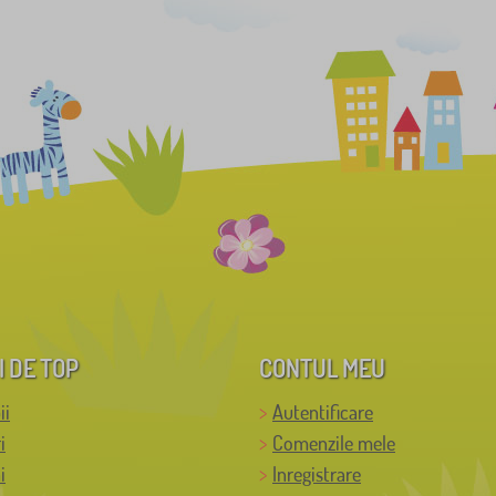
I DE TOP
CONTUL MEU
ii
Autentificare
i
Comenzile mele
i
Inregistrare