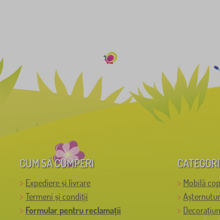
CUM SĂ CUMPERI
CATEGORI
Expediere și livrare
Mobilă cop
Termeni și condiții
Așternutur
Formular pentru reclamații
Decorațiun