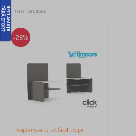
total
1
produse
1
-28%
1
noapte masă cu raft Faceți clic pe
45