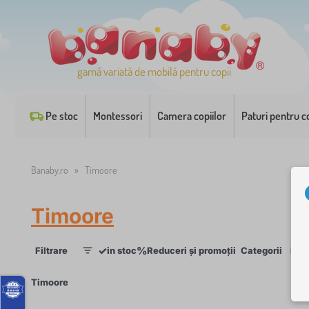
gamă variată de mobilă pentru copii
Pe stoc
Montessori
Camera copiilor
Paturi pentru co
Banaby.ro
»
Timoore
Timoore
✓
%
Filtrare
in stoc
Reduceri și promoții
Categorii
Disp
1
×
Timoore