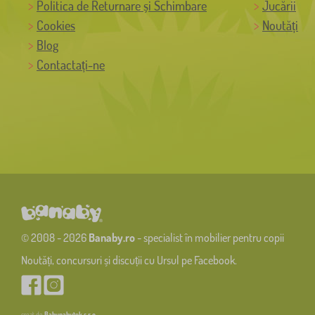
Politica de Returnare și Schimbare
Jucării
Cookies
Noutăți
Blog
Contactați-ne
© 2008 - 2026
Banaby.ro
- specialist în mobilier pentru copii
Noutăți, concursuri și discuții cu Ursul pe Facebook.
creat de
Babynabytek s.r.o.