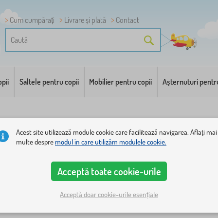
Cum cumpărați
Livrare și plată
Contact
pii
Saltele pentru copii
Mobilier pentru copii
Așternuturi pentr
Acest site utilizează module cookie care facilitează navigarea. Aflați mai
multe despre
modul în care utilizăm modulele cookie.
Acceptă toate cookie-urile
onibilitate
Tipul ofertei
Etichete
Mărci
1
Acceptă doar cookie-urile esențiale