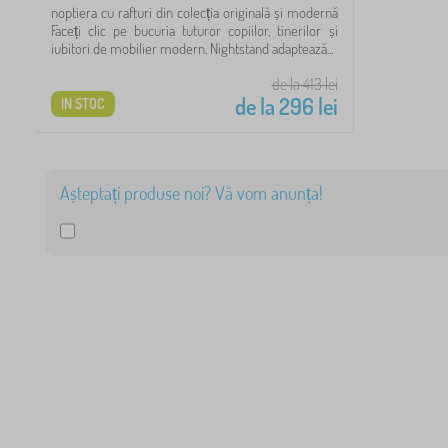
noptiera cu rafturi din colecția originală și modernă
Faceți clic pe bucuria tuturor copiilor, tinerilor și
23
iubitori de mobilier modern. Nightstand adaptează...
de la 413
lei
11
de la
296
lei
IN STOC
9
7
Așteptați produse noi? Vă vom anunța!
6