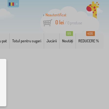
Neautentificat
0 lei
/
0
produse
99
406
u pat
Totul pentru sugari
Jucării
Noutăți
REDUCERE %