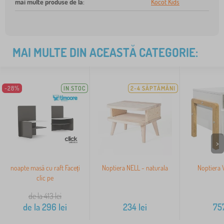
mai multe produse de la
:
Kocot Kids
MAI MULTE DIN ACEASTĂ CATEGORIE:
-28%
IN STOC
2-4 SĂPTĂMÂNI
>
noapte masă cu raft Faceți
Noptiera NELL - naturala
Noptiera V
clic pe
de la 413
lei
de la
296
lei
234
lei
75