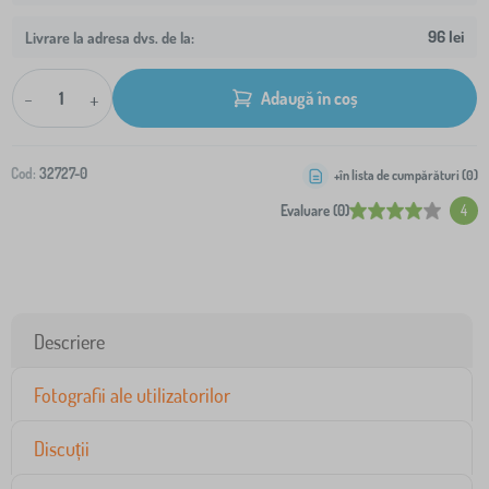
96 lei
Livrare la adresa dvs. de la:
-
+
Adaugă în coș
Cod:
32727-0
+în lista de cumpărături (
0
)
Evaluare (0)
4
Descriere
Fotografii ale utilizatorilor
Discuții