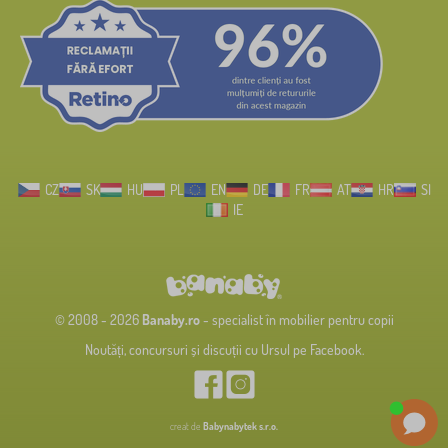
CZ
SK
HU
PL
EN
DE
FR
AT
HR
SI
IE
© 2008 - 2026
Banaby.ro
- specialist în mobilier pentru copii
Noutăți, concursuri și discuții cu Ursul pe Facebook.
creat de
Babynabytek s.r.o.