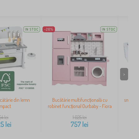
IN STOC
-26%
IN STOC
>
cătărie din lemn
Bucătărie multifuncțională cu
small f
mpact
robinet funcțional Ourbaby - Fiora
54
lei
1 025
lei
25
lei
757
lei