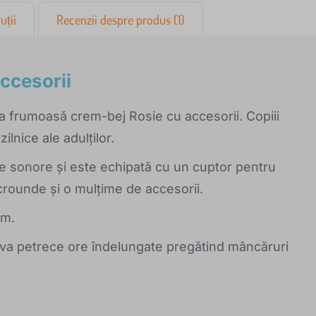
uții
Recenzii despre produs (1)
ccesorii
a frumoasă crem-bej Rosie cu accesorii. Copiii
zilnice ale adulților.
te sonore și este echipată cu un cuptor pentru
crounde și o mulțime de accesorii.
em.
 va petrece ore îndelungate pregătind mâncăruri