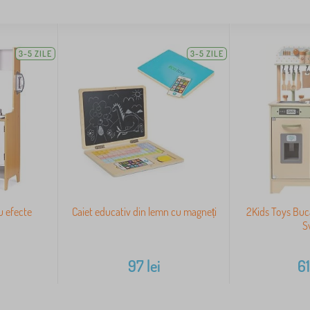
3-5 ZILE
3-5 ZILE
u efecte
Caiet educativ din lemn cu magneți
2Kids Toys Bucă
S
97
lei
6