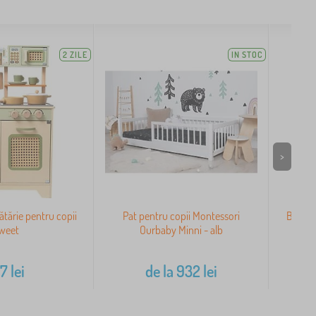
2 ZILE
IN STOC
>
tărie pentru copii
Pat pentru copii Montessori
Bucătă
weet
Ourbaby Minni - alb
17
lei
de la
932
lei