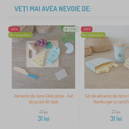
VEȚI MAI AVEA NEVOIE DE:
-60%
IN STOC
-60%
Recomandare
Recomandare
Alimente din lemn Delicatese - Set
Set de alimente din lemn 
de jucării de tăiat
Hamburger și cartofi 
77
lei
77
lei
31
lei
31
lei