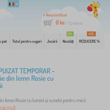
Neautentificat
0 lei
/
0
produse
98
406
u pat
Totul pentru sugari
Jucării
Noutăți
REDUCERE %
PUIZAT TEMPORAR -
ie din lemn Rosie cu
ii
in lemn Rosie cu lumini și sunete pentru micii
mai mult