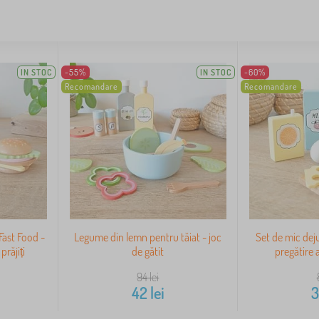
IN STOC
-55%
IN STOC
-60%
Recomandare
Recomandare
Fast Food -
Legume din lemn pentru tăiat - joc
Set de mic dej
prăjiți
de gătit
pregătire 
94
lei
42
lei