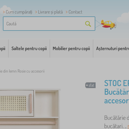
Cum cumpărați
Livrare și plată
Contact
pii
Saltele pentru copii
Mobilier pentru copii
Așternuturi pentr
e din lemn Rosie cu accesorii
STOC E
sfat
Bucătăr
accesor
Bucătărie d
bucătari. ..