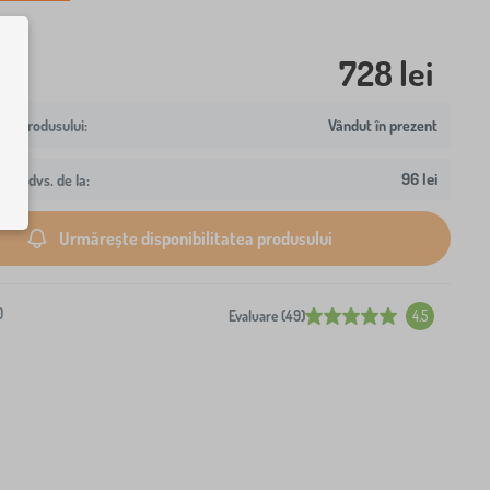
728 lei
Vândut în prezent
96 lei
resa dvs. de la:
Urmărește disponibilitatea produsului
0
Evaluare (49)
4.5