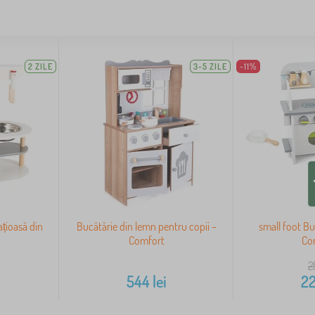
2 ZILE
3-5 ZILE
-11%
ațioasă din
Bucătărie din lemn pentru copii –
small foot Bu
Comfort
Co
2
544
lei
2