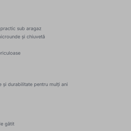
e practic sub aragaz
icrounde și chiuvetă
ericuloase
 și durabilitate pentru mulți ani
e gătit