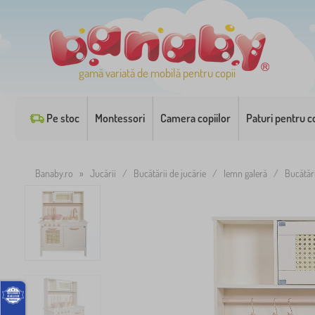
gamă variată de mobilă pentru copii
Pe stoc
Montessori
Camera copiilor
Paturi pentru co
Banaby.ro
»
Jucării
/
Bucătării de jucărie
/
lemn galeră
/
Bucătări