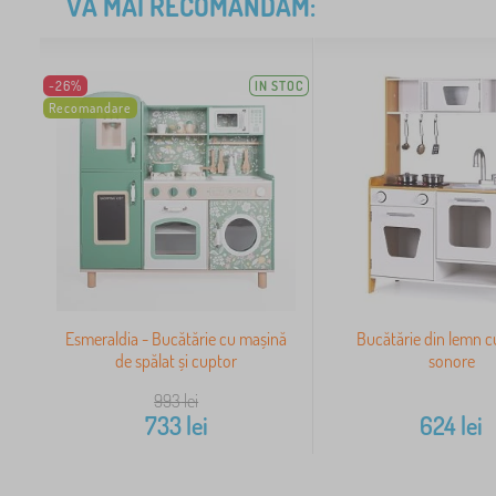
VĂ MAI RECOMANDĂM:
-26%
IN STOC
Recomandare
Esmeraldia - Bucătărie cu mașină
Bucătărie din lemn c
de spălat și cuptor
sonore
993
lei
733
lei
624
lei