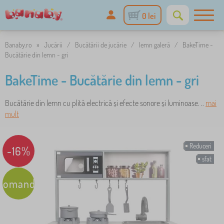
0 lei
Banaby.ro
»
Jucării
/
Bucătării de jucărie
/
lemn galeră
/
BakeTime -
Bucătărie din lemn - gri
BakeTime - Bucătărie din lemn - gri
Bucătărie din lemn cu plită electrică și efecte sonore și luminoase. ..
mai
mult
Reduceri
-16%
sfat
comandare