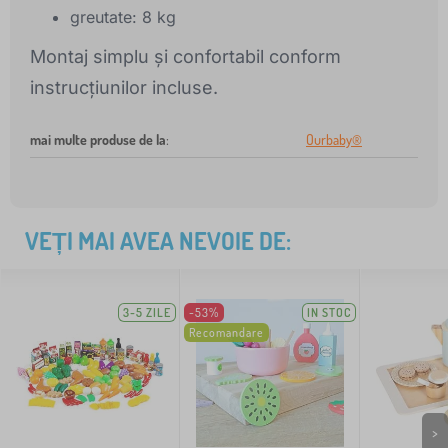
greutate: 8 kg
Montaj simplu și confortabil conform
instrucțiunilor incluse.
mai multe produse de la
:
Ourbaby®
VEȚI MAI AVEA NEVOIE DE:
3-5 ZILE
-53%
IN STOC
Recomandare
>