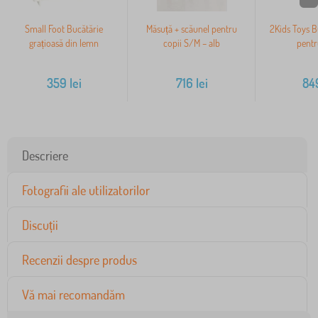
Small Foot Bucătărie
Măsuță + scăunel pentru
2Kids Toys B
grațioasă din lemn
copii S/M – alb
pentr
359
lei
716
lei
84
Descriere
Fotografii ale utilizatorilor
Discuții
Recenzii despre produs
Vă mai recomandăm