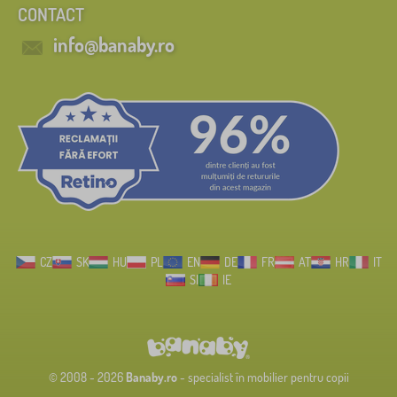
CONTACT
info@banaby.ro
CZ
SK
HU
PL
EN
DE
FR
AT
HR
IT
SI
IE
© 2008 - 2026
Banaby.ro
- specialist în mobilier pentru copii