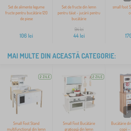
Set de alimente legume
Set de fructe din lemn
small foot S
fructe pentru bucătărie 120
pentru tăiat - jucării pentru
c
de piese
bucătărie
94
lei
106
lei
44
lei
17
MAI MULTE DIN ACEASTĂ CATEGORIE:
2 ZILE
2 ZILE
>
Small Foot Stand
Small Foot Bucătărie
Bucătărie di
multifunctional din lemn
grațioasă din lemn
copii –