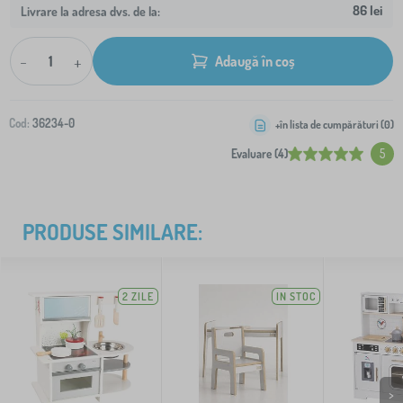
86 lei
Livrare la adresa dvs. de la:
-
+
Adaugă în coș
Cod:
36234-0
+în lista de cumpărături (
0
)
Evaluare (4)
5
PRODUSE SIMILARE:
2 ZILE
IN STOC
>