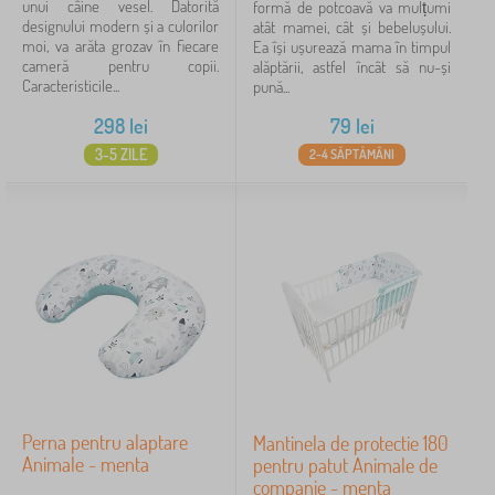
unui câine vesel. Datorită
formă de potcoavă va mulțumi
designului modern și a culorilor
atât mamei, cât și bebelușului.
moi, va arăta grozav în fiecare
Ea își ușurează mama în timpul
cameră pentru copii.
alăptării, astfel încât să nu-și
Caracteristicile...
pună...
298
lei
79
lei
3-5 ZILE
2-4 SĂPTĂMÂNI
Perna pentru alaptare
Mantinela de protectie 180
Animale - menta
pentru patut Animale de
companie - menta