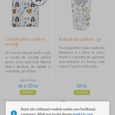
A
›
6
ș
t
A
›
e
4
ș
r
t
A
n
›
e
3
ș
u
r
t
t
j
n
›
Cearșaf pentru copii cu
Animale din pădure - gri
e
3
u
u
u
r
ursuleți
r
c
t
M
Frumoasa folie moale incalzeste
n
i
›
ă
3
u
o
bebelusul si ii ofera un somn
Un frumos cearșaf pentru copii
u
p
r
r
b
linistit si o senzatie de siguranta,
cu model de ursuleți, potrivit
t
e
T
i
i
›
i
3
asemanatoare cu burtica unei
pentru orice copil. Este fabricat
u
n
o
i
p
l
mame. O parte a foliei este...
dintr-o țesătură de calitate și
r
t
t
p
e
i
rezistentă, care îl face...
i
afișează
r
u
e
n
e
p
u
mai
l
n
t
r
de la 72
lei
e
p
multe >
p
t
r
p
n
de la
53
lei
59
lei
a
e
r
u
e
t
t
n
u
p
IN STOC
IN STOC
n
r
Preț
>
t
c
a
t
u
L
r
e
t
r
52 lei
350 lei
p
e
u
l
>
u
-29%
a
n
Acest site utilizează module cookie care facilitează
s
m
P
c
t
j
navigarea. Aflați mai multe despre
modul în care
u
a