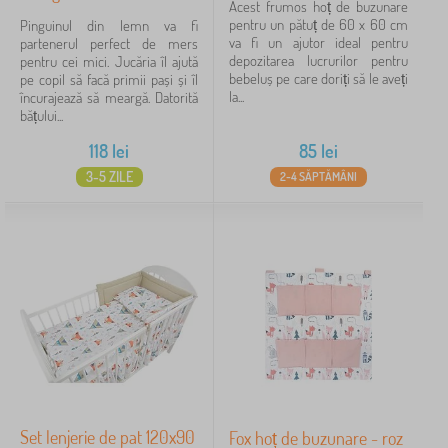
Acest frumos hoț de buzunare
pentru un pătuț de 60 x 60 cm
Pinguinul din lemn va fi
va fi un ajutor ideal pentru
partenerul perfect de mers
depozitarea lucrurilor pentru
pentru cei mici. Jucăria îl ajută
bebeluș pe care doriți să le aveți
pe copil să facă primii pași și îl
la...
încurajează să meargă. Datorită
bățului...
118
lei
85
lei
3-5 ZILE
2-4 SĂPTĂMÂNI
Set lenjerie de pat 120x90
Fox hoț de buzunare - roz