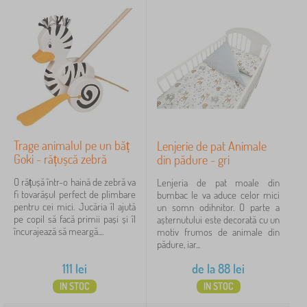
ș
b
i
FILTRARE
e
Trage animalul pe un băț
Lenjerie de pat Animale
Goki - rățușcă zebră
din pădure - gri
O rățușă într-o haină de zebră va
Lenjeria de pat moale din
fi tovarășul perfect de plimbare
bumbac le va aduce celor mici
pentru cei mici. Jucăria îl ajută
un somn odihnitor. O parte a
pe copil să facă primii pași și îl
așternutului este decorată cu un
încurajează să meargă....
motiv frumos de animale din
pădure, iar...
111
lei
de la
88
lei
IN STOC
IN STOC