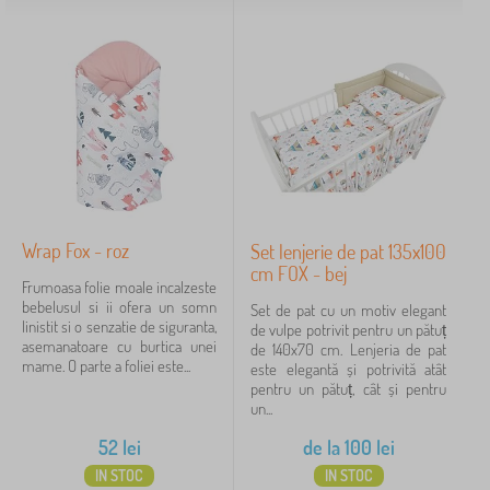
Wrap Fox - roz
Set lenjerie de pat 135x100
cm FOX - bej
Frumoasa folie moale incalzeste
bebelusul si ii ofera un somn
Set de pat cu un motiv elegant
linistit si o senzatie de siguranta,
de vulpe potrivit pentru un pătuț
asemanatoare cu burtica unei
de 140x70 cm. Lenjeria de pat
mame. O parte a foliei este...
este elegantă și potrivită atât
pentru un pătuț, cât și pentru
un...
52
lei
de la
100
lei
IN STOC
IN STOC