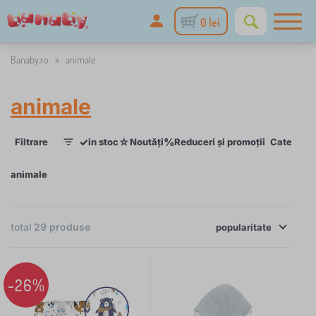
0 lei
Banaby.ro
»
animale
animale
✓
☆
%
Filtrare
in stoc
Noutăți
Reduceri și promoții
Categorii
1
animale
×
total
29
produse
FILTRARE
popularitate
Categorii
-26%