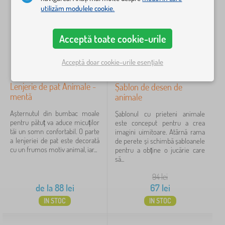
e
o
>
e
g
utilizăm modulele cookie.
i
r
Filtrare
p
B
r
a
p
n
i
a
i
r
u
e
i
r
i
i
ț
Acceptă toate cookie-urile
Caută în filtru
>
i
d
>
i
P
e
e
S
n
ă
r
p
a
Acceptă doar cookie-urile esențiale
Disponibilitate
t
e
a
c
u
d
t
i
ț
Lenjerie de pat Animale -
e
Șablon de desen de
c
Tipul ofertei
d
u
p
mentă
o
animale
e
r
r
p
d
Etichete
i
o
Așternutul din bumbac moale
1
Șablonul cu prieteni animale
i
o
p
t
pentru pătuț va aduce micuților
este conceput pentru a crea
i
r
e
e
tăi un somn confortabil. O parte
imagini uimitoare. Atârnă rama
m
animale
29
✓
n
c
a lenjeriei de pat este decorată
de perete și schimbă șabloanele
i
t
ț
cu un frumos motiv animal, iar...
pentru a obține o jucărie care
t
Reduceri
r
423
i
să...
ș
u
e
i
b
p
94
lei
Noutăți
p
98
e
a
de la
88
lei
67
lei
o
b
t
r
IN STOC
IN STOC
sfat
59
e
u
t
l
r
b
u
i
e