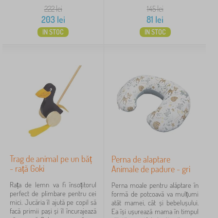
222
lei
145
lei
203
lei
81
lei
IN STOC
IN STOC
Trag de animal pe un băț
Perna de alaptare
- rață Goki
Animale de padure - gri
Rața de lemn va fi însoțitorul
Perna moale pentru alăptare în
perfect de plimbare pentru cei
formă de potcoavă va mulțumi
mici. Jucăria îl ajută pe copil să
atât mamei, cât și bebelușului.
facă primii pași și îl încurajează
Ea își ușurează mama în timpul