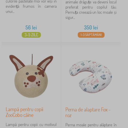
culorile pastelate moi vor ieși în
animale drăguțe va deveni locul
evidență frumos în camera
preferat pentru copilul tău.
unui...
Pernuța creează un loc moale și
sigur...
56
lei
350
lei
3-5 ZILE
1-3 SĂPTĂMÂNI
Lampă pentru copii
Perna de alaptare Fox -
ZooCobo câine
roz
Lampă pentru copii cu motivul
Perna moale pentru alăptare în