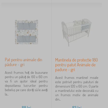
Pat pentru animale din
Mantinela de protectie 180
pădure - gri
pentru patut Animale de
padure - gri
Acest frumos hoț de buzunare
pentru un pătuț de 60 x 60 cm
Acest frumos mantinel moale
va fi un ajutor ideal pentru
este potrivit pentru patuturi de
depozitarea lucrurilor pentru
dimensiuni 120 x 60 cm. O parte
bebeluș pe care doriți să le aveți
a mantinelului este decorată cu
la...
un frumos motiv de animale
din...
88
lei
83
lei