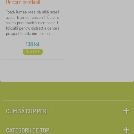
Unicorn gonflabil
Toată lumea vrea să aibă acasă
acest frumos unicorn! Este o
saltea pneumatică care poate fi
folosită pentru distracția de vară
pe apă. Datorită dimensiunii...
138
lei
3-5 ZILE
CUM SĂ CUMPERI
CATEGORII DE TOP