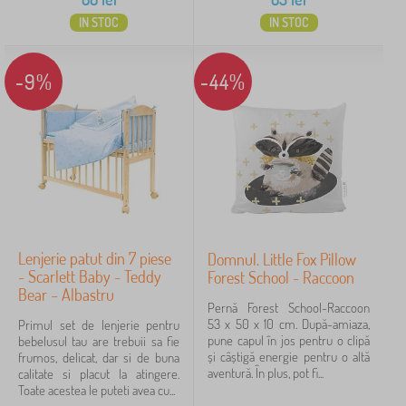
IN STOC
IN STOC
-9%
-44%
Lenjerie patut din 7 piese
Domnul. Little Fox Pillow
- Scarlett Baby - Teddy
Forest School - Raccoon
Bear – Albastru
Pernă Forest School-Raccoon
53 x 50 x 10 cm. După-amiaza,
Primul set de lenjerie pentru
pune capul în jos pentru o clipă
bebelusul tau are trebuii sa fie
și câștigă energie pentru o altă
frumos, delicat, dar si de buna
aventură. În plus, pot fi...
calitate si placut la atingere.
Toate acestea le puteti avea cu...