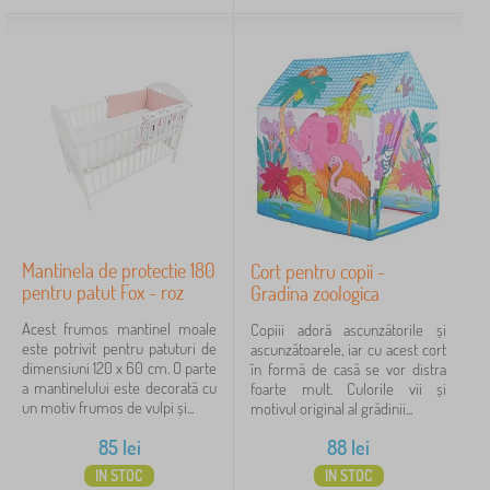
Mantinela de protectie 180
Cort pentru copii -
pentru patut Fox - roz
Gradina zoologica
Acest frumos mantinel moale
Copiii adoră ascunzătorile și
este potrivit pentru patuturi de
ascunzătoarele, iar cu acest cort
dimensiuni 120 x 60 cm. O parte
în formă de casă se vor distra
a mantinelului este decorată cu
foarte mult. Culorile vii și
un motiv frumos de vulpi și...
motivul original al grădinii...
85
lei
88
lei
IN STOC
IN STOC