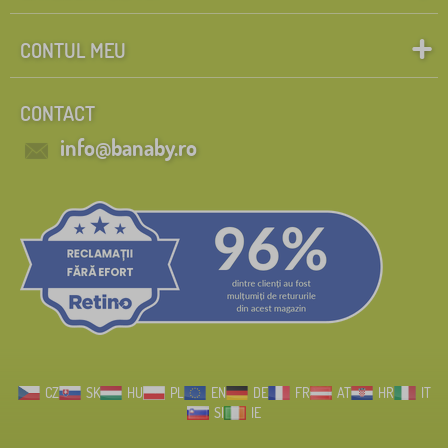
CONTUL MEU
CONTACT
info@banaby.ro
CZ
SK
HU
PL
EN
DE
FR
AT
HR
IT
SI
IE