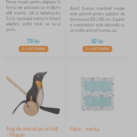
Perna moale pentru alăptare în
formă de potcoavă va mulțumi
Acest frumos mantinel moale
atât mamei, cât și bebelușului.
este potrivit pentru patuturi de
Ea își ușurează mama în timpul
dimensiuni 120 x 60 cm. O parte
alăptării, astfel încât să nu-și
a mantinelului este decorată cu
pună...
un motiv animal frumos, iar...
79
lei
82
lei
2-4 SĂPTĂMÂNI
2-4 SĂPTĂMÂNI
Trag de animal pe un băț
Patut - menta
- Pinguin