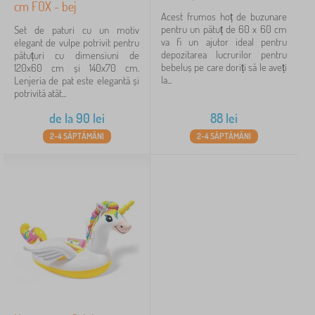
cm FOX - bej
Acest frumos hoț de buzunare
pentru un pătuț de 60 x 60 cm
Set de paturi cu un motiv
va fi un ajutor ideal pentru
elegant de vulpe potrivit pentru
depozitarea lucrurilor pentru
pătuțuri cu dimensiuni de
bebeluș pe care doriți să le aveți
120x60 cm și 140x70 cm.
la...
Lenjeria de pat este elegantă și
potrivită atât...
de la
90
lei
88
lei
2-4 SĂPTĂMÂNI
2-4 SĂPTĂMÂNI