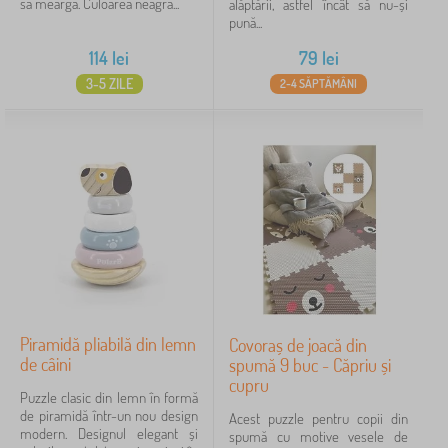
să meargă. Culoarea neagră...
alăptării, astfel încât să nu-și
pună...
114
lei
79
lei
3-5 ZILE
2-4 SĂPTĂMÂNI
Piramidă pliabilă din lemn
Covoraș de joacă din
de câini
spumă 9 buc - Căpriu și
cupru
Puzzle clasic din lemn în formă
de piramidă într-un nou design
Acest puzzle pentru copii din
modern. Designul elegant și
spumă cu motive vesele de