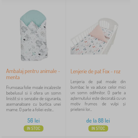
Ambalaj pentru animale -
Lenjerie de pat Fox - roz
menta
Lenjeria de pat moale din
bumbac le va aduce celor mici
Frumoasa folie moale incalzeste
un somn odihnitor. O parte a
bebelusul si ii ofera un somn
așternutului este decorată cu un
linistit si o senzatie de siguranta,
motiv frumos de vulpi și
asemanatoare cu burtica unei
prietenii lor...
mame. O parte a foliei este...
56
lei
de la
88
lei
IN STOC
IN STOC