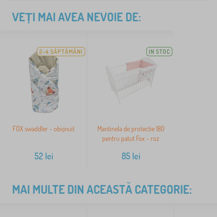
VEȚI MAI AVEA NEVOIE DE:
2-4 SĂPTĂMÂNI
IN STOC
FOX swaddler - obișnuit
Mantinela de protectie 180
pentru patut Fox - roz
52
lei
85
lei
MAI MULTE DIN ACEASTĂ CATEGORIE: