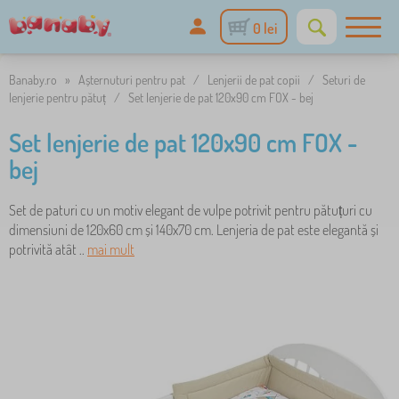
0 lei
Banaby.ro
»
Așternuturi pentru pat
/
Lenjerii de pat copii
/
Seturi de
lenjerie pentru pătuț
/
Set lenjerie de pat 120x90 cm FOX - bej
Set lenjerie de pat 120x90 cm FOX -
bej
Set de paturi cu un motiv elegant de vulpe potrivit pentru pătuțuri cu
dimensiuni de 120x60 cm și 140x70 cm. Lenjeria de pat este elegantă și
potrivită atât ..
mai mult