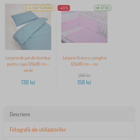
2-4 SĂPTĂMÂNI
-45%
IN STOC
Lenjerie de pat din bumbac
Lenjerie Grace cu panglică
pentru copii 120x90 cm -
120x90 cm - roz
verde
286
lei
130
lei
158
lei
Descriere
Fotografii ale utilizatorilor