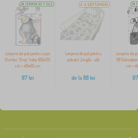
ÎN TERMEN DE 7 ZILE
2-4 SĂPTĂMÂNI
ÎN 
>
Lenjerie de pat pentru copii
Lenjerie de pat pentru
Lenjerie de p
Dumbo "Grey" baby 100x135
pătuțul Jungle - alb
101 Dalmațien
cm + 40x60 cm
cm + 4
97
lei
de la
88
lei
9