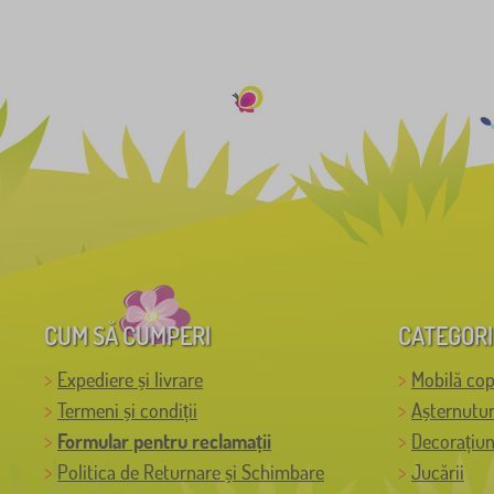
CUM SĂ CUMPERI
CATEGORI
Expediere și livrare
Mobilă cop
Termeni și condiții
Așternutur
Formular pentru reclamații
Decorațiun
Politica de Returnare și Schimbare
Jucării