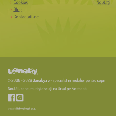
Cookies
Noutăți
Blog
Contactați-ne
© 2008 - 2026
Banaby.ro
- specialist în mobilier pentru copii
Noutăți, concursuri și discuții cu Ursul pe Facebook.
creat de
Babynabytek s.r.o.