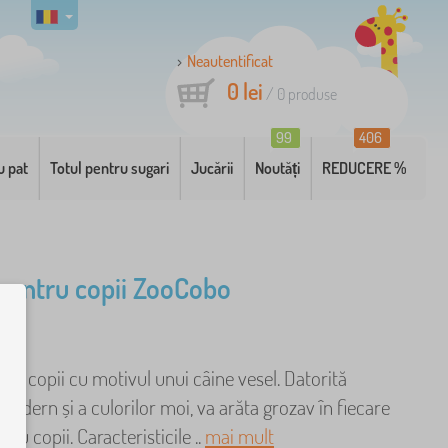
Neautentificat
0 lei
/
0
produse
99
406
u pat
Totul pentru sugari
Jucării
Noutăți
REDUCERE %
entru copii ZooCobo
u copii cu motivul unui câine vesel. Datorită
modern și a culorilor moi, va arăta grozav în fiecare
ru copii. Caracteristicile ..
mai mult