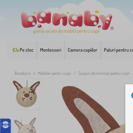
gamă variată de mobilă pentru copii
Pe stoc
Montessori
Camera copiilor
Paturi pentru co
Banaby.ro
»
Mobilier pentru copii
/
Corpuri de iluminat pentru copii