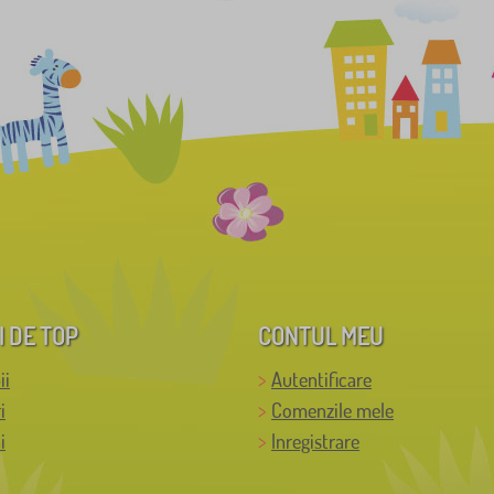
I DE TOP
CONTUL MEU
ii
Autentificare
i
Comenzile mele
i
Inregistrare