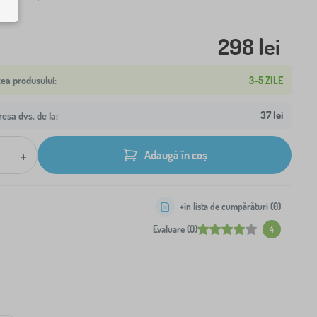
298 lei
3-5 ZILE
37 lei
resa dvs. de la:
+
Adaugă în coș
+în lista de cumpărături (
0
)
Evaluare (0)
4