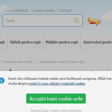
Cum cumpărați
Livrare și plată
Contact
pii
Saltele pentru copii
Mobilier pentru copii
Așternuturi pentr
/
Iluminare cotton balls
/
Lampă pentru copii ZooCobo câine
Lampă p
câine
Acest site utilizează module cookie care facilitează navigarea. Aflați mai
multe despre
modul în care utilizăm modulele cookie.
Lampă pentr
Acceptă toate cookie-urile
designului 
cameră pent
Acceptă doar cookie-urile esențiale