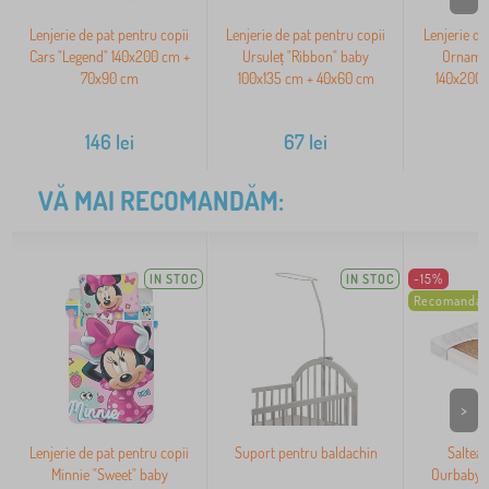
Lenjerie de pat pentru copii
Lenjerie de pat pentru copii
Lenjerie d
Cars "Legend" 140x200 cm +
Ursuleț "Ribbon" baby
Orname
70x90 cm
100x135 cm + 40x60 cm
140x200
146
lei
67
lei
VĂ MAI RECOMANDĂM:
IN STOC
IN STOC
-15%
Recomandar
>
Lenjerie de pat pentru copii
Suport pentru baldachin
Saltea 
Minnie "Sweet" baby
Ourbaby 