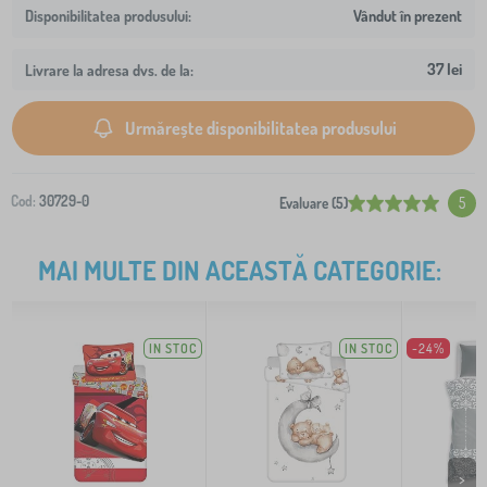
Vândut în prezent
37 lei
Livrare la adresa dvs. de la:
Urmărește disponibilitatea produsului
Cod:
30729-0
Evaluare (5)
5
MAI MULTE DIN ACEASTĂ CATEGORIE:
IN STOC
IN STOC
-24%
>