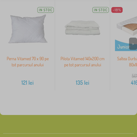
IN STOC
IN STOC
-18%
>
Perna Vitamed 70 x 90 pe
Pilota Vitamed 140x200 cm
Saltea Ourb
tot parcursul anului
pe tot parcursul anului
80x1
50
121
lei
135
lei
41