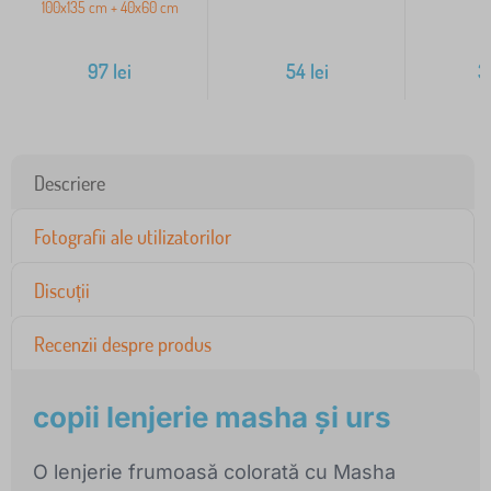
100x135 cm + 40x60 cm
97
lei
54
lei
3
Descriere
Fotografii ale utilizatorilor
Discuții
Recenzii despre produs
copii lenjerie masha și urs
O lenjerie frumoasă colorată cu Masha