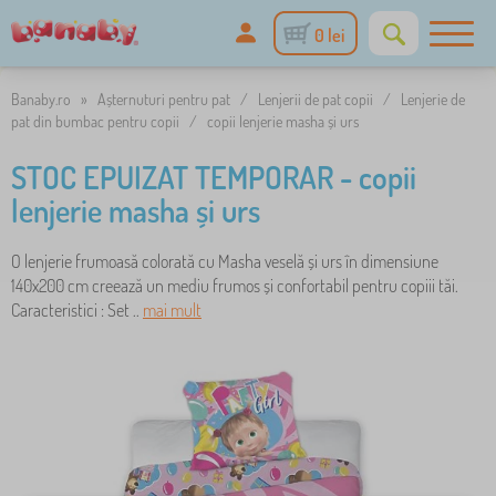
0 lei
Banaby.ro
»
Așternuturi pentru pat
/
Lenjerii de pat copii
/
Lenjerie de
pat din bumbac pentru copii
/
copii lenjerie masha și urs
STOC EPUIZAT TEMPORAR - copii
lenjerie masha și urs
O lenjerie frumoasă colorată cu Masha veselă și urs în dimensiune
140x200 cm creează un mediu frumos și confortabil pentru copiii tăi.
Caracteristici : Set ..
mai mult