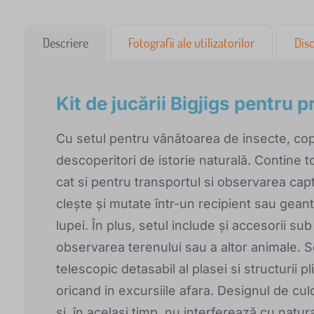
Descriere
Fotografii ale utilizatorilor
Disc
Kit de jucării Bigjigs pentru 
Cu setul pentru vânătoarea de insecte, copii
descoperitori de istorie naturală. Contine 
cat si pentru transportul si observarea captu
clește și mutate într-un recipient sau geantă
lupei. În plus, setul include și accesorii su
observarea terenului sau a altor animale. S
telescopic detasabil al plasei si structurii pl
oricand in excursiile afara. Designul de cul
și, în același timp, nu interferează cu natu