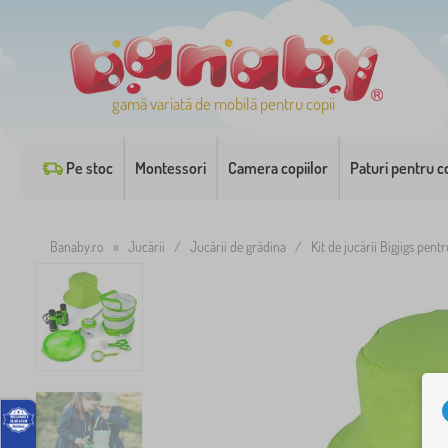
gamă variată de mobilă pentru copii
Pe stoc
Montessori
Camera copiilor
Paturi pentru co
Banaby.ro
»
Jucării
/
Jucării de grădina
/
Kit de jucării Bigjigs pent