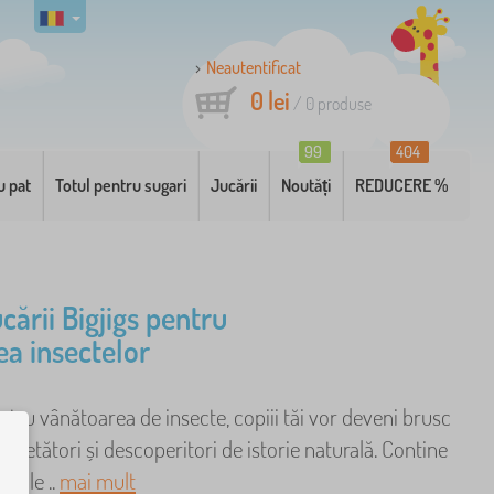
Neautentificat
0 lei
/
0
produse
99
404
u pat
Totul pentru sugari
Jucării
Noutăți
REDUCERE %
ucării Bigjigs pentru
ea insectelor
ntru vânătoarea de insecte, copiii tăi vor deveni brusc
ercetători și descoperitori de istorie naturală. Contine
riile ..
mai mult