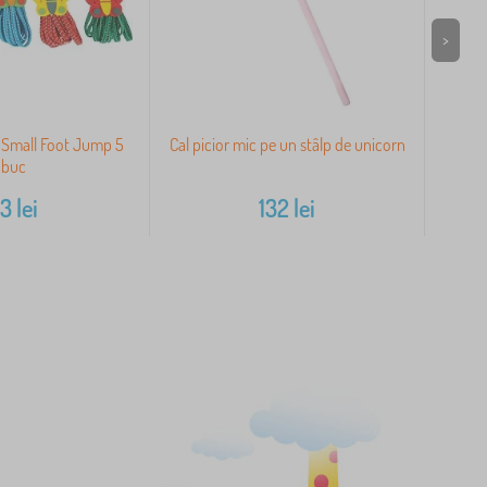
>
 Small Foot Jump 5
Cal picior mic pe un stâlp de unicorn
G
buc
83
lei
132
lei