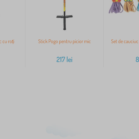
 cu roți
Stick Pogo pentru picior mic
Set de cauciuc
217
lei