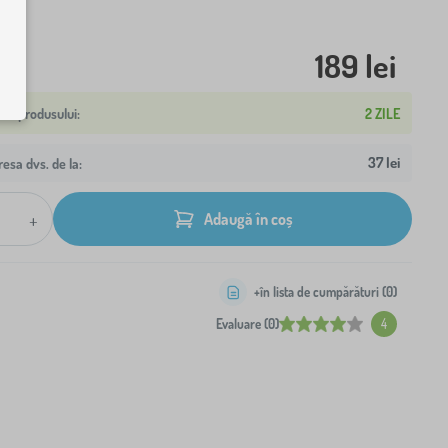
189 lei
2 ZILE
37 lei
resa dvs. de la:
+
Adaugă în coș
+în lista de cumpărături (
0
)
Evaluare (0)
4