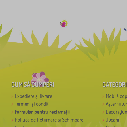
CUM SĂ CUMPERI
CATEGORI
Expediere și livrare
Mobilă cop
Termeni și condiții
Așternutur
Formular pentru reclamații
Decorațiun
Politica de Returnare și Schimbare
Jucării