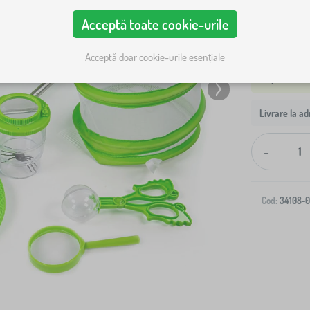
Acceptă toate cookie-urile
Acceptă doar cookie-urile esențiale
Livrare la ad
-
Cod:
34108-0