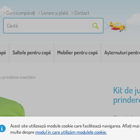
Cum cumpărați
Livrare și plată
Contact
pii
Saltele pentru copii
Mobilier pentru copii
Așternuturi pentr
ru prinderea insectelor
Kit de j
prinder
Cu setul pe
adevărați c
Acest site utilizează module cookie care facilitează navigarea. Aflați mai
multe despre
modul în care utilizăm modulele cookie.
toate acceso