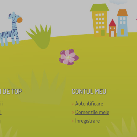
I DE TOP
CONTUL MEU
ii
Autentificare
i
Comenzile mele
i
Inregistrare