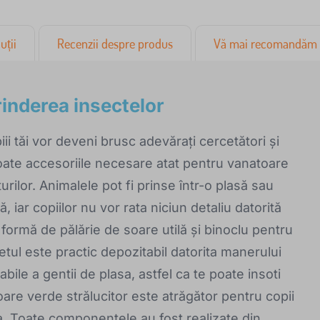
uții
Recenzii despre produs
Vă mai recomandăm
prinderea insectelor
i tăi vor deveni brusc adevărați cercetători și
toate accesoriile necesare atat pentru vanatoare
rilor. Animalele pot fi prinse într-o plasă sau
, iar copiilor nu vor rata niciun detaliu datorită
b formă de pălărie de soare utilă și binoclu pentru
etul este practic depozitabil datorita manerului
iabile a gentii de plasa, astfel ca te poate insoti
oare verde strălucitor este atrăgător pentru copii
ra. Toate componentele au fost realizate din