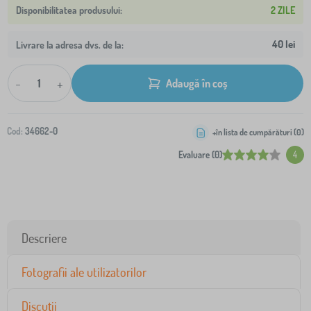
2 ZILE
40 lei
Livrare la adresa dvs. de la:
-
+
Adaugă în coș
Cod:
34662-0
+în lista de cumpărături (
0
)
Evaluare (0)
4
Descriere
Fotografii ale utilizatorilor
Discuții