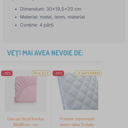
Dimensiuni: 30x19,5x20 cm
Material: metal, lemn, material
Conține: 4 părți
VEȚI MAI AVEA NEVOIE DE:
-26%
ÎN 14 ZILE
-30%
1-3 SĂPTĂMÂNI
Cearceaf de pat bumbac
Protector impermeabil
160x80 cm - roz
pentru saltea Ourbaby