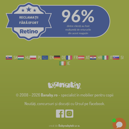
SK
HU
PL
EN
DE
FR
AT
HR
IT
SI
IE
© 2008 - 2026
Banaby.ro
- specialist în mobilier pentru copii
Noutăți, concursuri și discuții cu Ursul pe Facebook.
creat de
Babynabytek s.r.o.