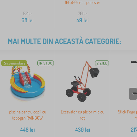
160x80 cm - poliester
92
lei
70
lei
68
lei
49
lei
MAI MULTE DIN ACEASTĂ CATEGORIE:
Recomandare
IN STOC
2 ZILE
>
piscina pentru copii cu
Excavator cu picior mic cu
Stick Pogo 
tobogan RAINBOW
roți
m
448
lei
430
lei
21