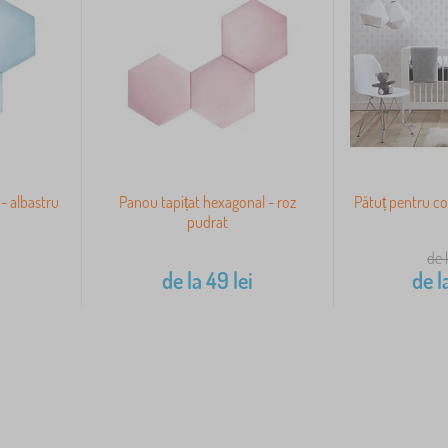
- albastru
Panou tapițat hexagonal - roz
Pătuț pentru co
pudrat
de 
i
de la
49
lei
de l