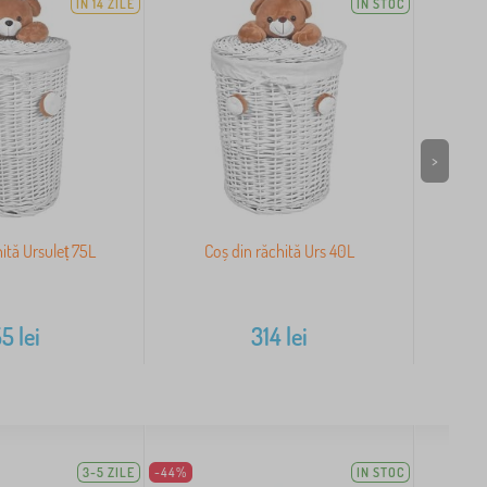
ÎN 14 ZILE
IN STOC
>
ită Ursuleț 75L
Coș din răchită Urs 40L
Coș
55
lei
314
lei
3-5 ZILE
-44%
IN STOC