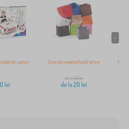
>
tabil din carton
Cutie din material textil Winny
Toboga
de la 36
lei
60
lei
de la
20
lei