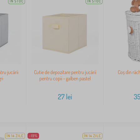
IN STOC
IN STOC
tru jucării
Cutie de depozitare pentru jucării
Coș din răch
ri
pentru copii - galben pastel
27
lei
3
ÎN 14 ZILE
-19%
ÎN 14 ZILE