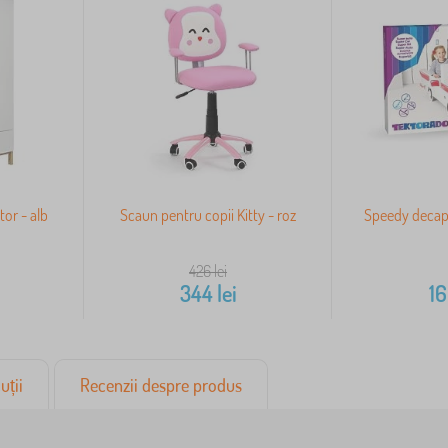
tor - alb
Scaun pentru copii Kitty - roz
Speedy decapo
426
lei
344
lei
1
uții
Recenzii despre produs