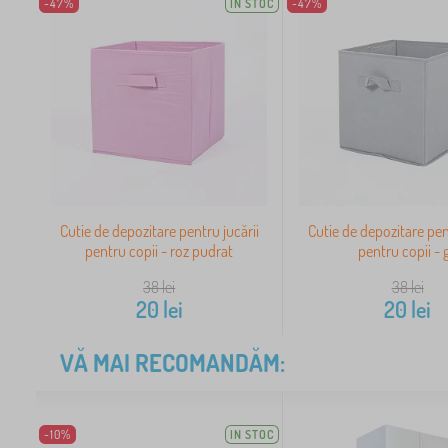
-47%
IN STOC
-47%
Cutie de depozitare pentru jucării
Cutie de depozitare pen
pentru copii - roz pudrat
pentru copii - g
38
lei
38
lei
20
lei
20
lei
VĂ MAI RECOMANDĂM:
-10%
IN STOC