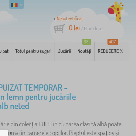
Neautentificat
0 lei
/
0
produse
98
407
u pat
Totul pentru sugari
Jucării
Noutăți
REDUCERE %
PUIZAT TEMPORAR -
in lemn pentru jucăriile
alb neted
ărie din colecția LULU în culoarea clasică albă poate
 nu numai în camerele copiilor. Pieptul este spațios și