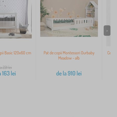
>
pii Basic 120x60 cm
Pat de copii Montessori Ourbaby
Cearc
Meadow - alb
la 231
lei
a
163
lei
de la
910
lei