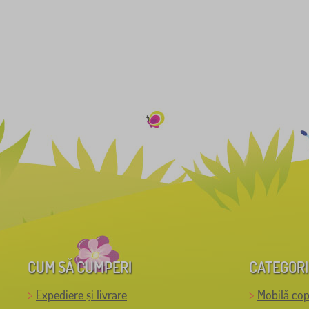
CUM SĂ CUMPERI
CATEGORI
Expediere și livrare
Mobilă cop