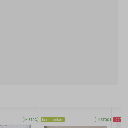
IN STOC
Recomandare
IN STOC
-22%