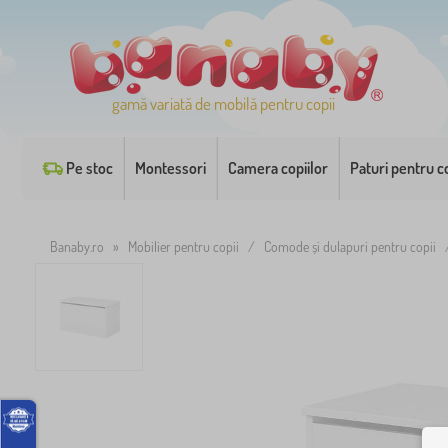
gamă variată de mobilă pentru copii
Pe stoc
Montessori
Camera copiilor
Paturi pentru co
Banaby.ro
»
Mobilier pentru copii
/
Comode și dulapuri pentru copii