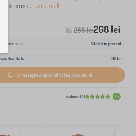
un sistem sigur ..
mai mult
268 lei
288 lei
Vândut în prezent
90 lei
resa dvs. de la:
Urmărește disponibilitatea produsului
Evaluare (4)
4.5