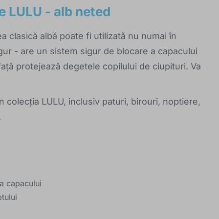
le LULU - alb neted
a clasică albă poate fi utilizată nu numai în
igur - are un sistem sigur de blocare a capacului
față protejează degetele copilului de ciupituri. Va
in colecția LULU, inclusiv paturi, birouri, noptiere,
.
 a capacului
tului