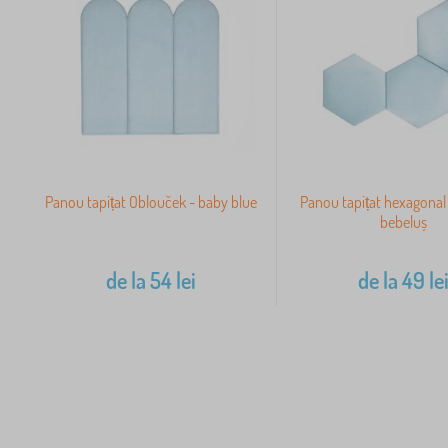
Panou tapițat Oblouček - baby blue
Panou tapițat hexagonal 
bebeluș
de la
54
lei
de la
49
le