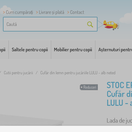
Cum cumpărați
Livrare și plată
Contact
pii
Saltele pentru copii
Mobilier pentru copii
Așternuturi pentr
/
Cutii pentru jucării
/
Cufăr din lemn pentru jucăriile LULU - alb neted
STOC E
Reduceri
Cufăr d
LULU - 
Lada de juc
fi utilizată