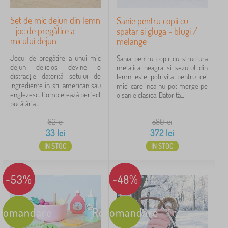
Set de mic dejun din lemn
Sanie pentru copii cu
- joc de pregătire a
spatar si gluga - blugi /
micului dejun
melange
Jocul de pregătire a unui mic
Sania pentru copii cu structura
dejun delicios devine o
metalica neagra si sezutul din
distracție datorită setului de
lemn este potrivita pentru cei
ingrediente în stil american sau
mici care inca nu pot merge pe
englezesc. Completează perfect
o sanie clasica. Datorită...
bucătăria...
82
lei
580
lei
33
lei
372
lei
IN STOC
IN STOC
-53%
-48%
comandare
Recomandare