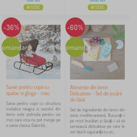
IN STOC
IN STOC
-36%
-60%
comandare
Recomandare
Sanie pentru copii cu
Alimente din lemn
spatar si gluga - rosu
Delicatese - Set de jucării
de tăiat
Sania pentru copii cu structura
metalica neagra si sezutul din
Set de ingrediente din lemn din
lemn este potrivita pentru cei
zona mediteraneană. Bucurați-i
mici care inca nu pot merge pe
pe micii bucătari și lăsați-i să vă
o sanie clasica. Datorită...
servească delicatese pe care le
vor tăia în siguranță cu un...