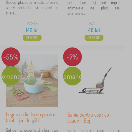
fleece placut si moale, oferind
set! Copiii își pot îngriji
astfel protectie si confort in
animalele de pluș sau
zilele...
animalele...
272
lei
67
lei
142
lei
46
lei
IN STOC
IN STOC
-55%
-7%
comandare
Recomandare
Legume din lemn pentru
Sanie pentru copii cu
tăiat - joc de gătit
scaun - Bej
Set de ingrediente din lemn, pe
Sanie pentru copii cu o