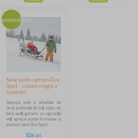
comandare
Sanie pentru gemeni Duo
Sport - culoare neagră a
scaunului
Săniușul este o activitate de
iarnă preferată de toți copiii, iar
dacă aveți gemeni, cu siguranță
veți aprecia aceste frumoase și
practice sanie Duo Sport...
834
lei