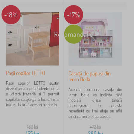
-18%
-17%
Recomandare
Pașii copiilor LETTO
Căsuță de păpuși din
lemn Bella
Pașii copiilor LETTO susțin
dezvoltarea independenței de la
Această frumoasă căsuță din
o vârstă fragedă și îi permit
lemn Bella va încânta fără
copilului să ajungă la lucruri mai
îndoială orice tânără
înalte. Datorită acestei trepte în...
domnișoară. În această
reședință cu trei etaje se află
cinci camere separate, o...
189
lei
472
lei
155
lei
390
lei