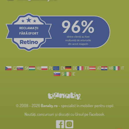
CZ
SK
HU
PL
EN
DE
FR
AT
HR
IT
SI
IE
© 2008 - 2026
Banaby.ro
- specialist în mobilier pentru copii
Noutăți, concursuri și discuții cu Ursul pe Facebook.