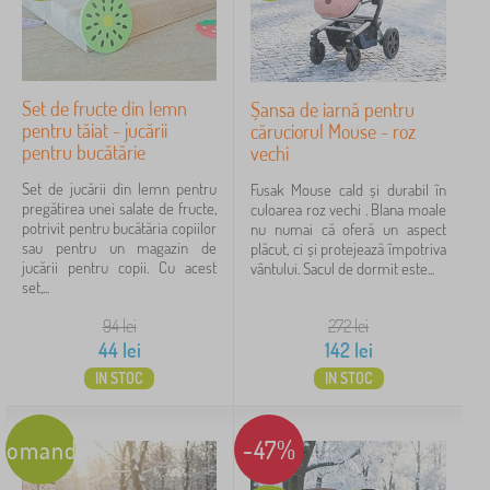
Set de fructe din lemn
Șansa de iarnă pentru
pentru tăiat - jucării
căruciorul Mouse - roz
pentru bucătărie
vechi
Set de jucării din lemn pentru
Fusak Mouse cald și durabil în
pregătirea unei salate de fructe,
culoarea roz vechi . Blana moale
potrivit pentru bucătăria copiilor
nu numai că oferă un aspect
sau pentru un magazin de
plăcut, ci și protejează împotriva
jucării pentru copii. Cu acest
vântului. Sacul de dormit este...
set,...
94
lei
272
lei
44
lei
142
lei
IN STOC
IN STOC
comandare
-47%