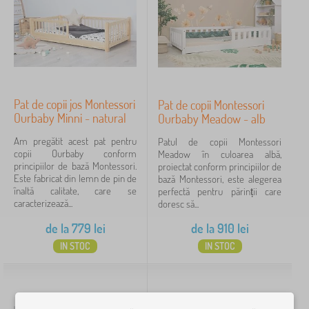
J
›
ă
6
u
r
c
P
i
›
ă
4
a
i
r
t
>
T
i
›
u
4
S
o
i
r
ă
t
>
J
i
n
›
u
2
Pat de copii jos Montessori
Pat de copii Montessori
B
u
p
i
l
u
Ourbaby Minni - natural
Ourbaby Meadow - alb
c
e
u
M
p
c
›
ă
2
n
ț
o
e
Am pregătit acest pat pentru
ă
Patul de copii Montessori
r
t
e
b
n
copii Ourbaby conform
t
Meadow în culoarea albă,
i
r
afișează
ș
i
t
principiilor de bază Montessori.
ă
proiectat conform principiilor de
i
u
i
mai
l
r
Este fabricat din lemn de pin de
r
bază Montessori, este alegerea
>
c
b
multe >
i
u
înaltă calitate, care se
i
perfectă pentru părinții care
J
o
o
e
s
caracterizează...
i
doresc să...
u
p
b
r
u
d
c
i
Preț
u
p
g
de la
779
lei
de la
910
lei
e
ă
i
r
e
a
j
r
31 lei
1 140 lei
IN STOC
IN STOC
i
n
r
u
i
t
i
c
i
r
>
ă
p
u
S
r
Filtrare
r
c
a
i
o