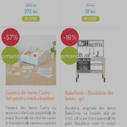
580
lei
77
lei
372
lei
31
lei
IN STOC
IN STOC
-57%
-16%
comandare
Recomandare
Casieră din lemn Cashy -
BakeTime - Bucătărie din
Set pentru micii vânzători
lemn - gri
Casieră din lemn Cashy cu
Bucătăria originală din lemn
accesorii oferă noi posibilități de
BakeTime va încânta atât pe
joacă. Asumați-vă rolul de casier
micii, cât și pe marii pasionați de
și transformați camera copilului
gătit. Bucătăria este în culori