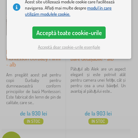
o
Acest site utilizează module cookie care facilitează
c
e
f
p
i
navigarea. Aflați mai multe despre
modul în care
Caută în filtru
e
i
d
utilizăm modulele cookie.
s
i
e
i
>
d
Disponibilitate
i
P
o
Acceptă toate cookie-urile
ă
r
Tipul ofertei
t
m
u
i
Acceptă doar cookie-urile esențiale
ț
Pat pentru copii
Pătuț pentru copii Alek cu
t
Etichete
1
u
ș
Montessori Ourbaby Minni
bare detașabile - alb
r
i
- alb
i
Iarnă
p
29
Pătuțul alb Alek are un aspect
✓
p
o
elegant și este potrivit atât
Am pregătit acest pat pentru
e
r
pentru camera unei fetițe, cât și
copii Ourbaby pentru
Reduceri
424
n
t
pentru cea a unui băiețel. Un
dumneavoastră conform
t
b
avantaj al pătuțului este...
principiilor de bază Montessori.
Noutăți
r
98
e
Este fabricat din lemn de pin de
u
b
calitate, care se...
b
e
sfat
59
e
de la
930
lei
de la
903
lei
b
IN STOC
IN STOC
e
l
FILTRARE
u