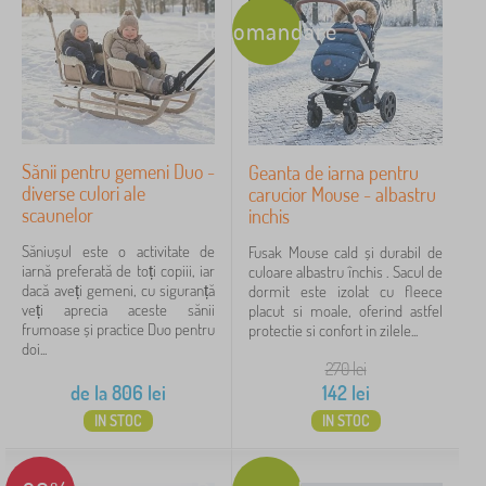
Recomandare
Sănii pentru gemeni Duo -
Geanta de iarna pentru
diverse culori ale
carucior Mouse - albastru
scaunelor
inchis
Săniușul este o activitate de
Fusak Mouse cald și durabil de
iarnă preferată de toți copiii, iar
culoare albastru închis . Sacul de
dacă aveți gemeni, cu siguranță
dormit este izolat cu fleece
veți aprecia aceste sănii
placut si moale, oferind astfel
frumoase și practice Duo pentru
protectie si confort in zilele...
doi...
270
lei
de la
806
lei
142
lei
IN STOC
IN STOC