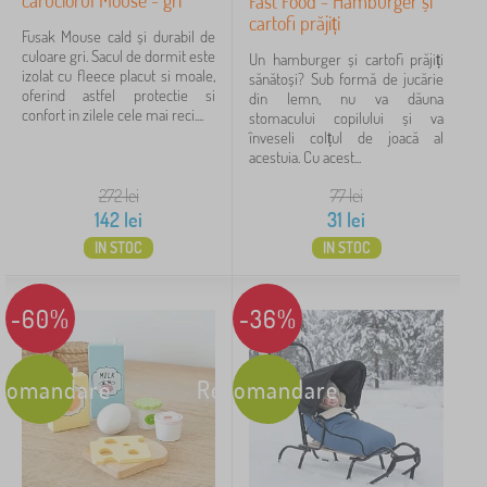
căruciorul Mouse - gri
Fast Food - Hamburger și
cartofi prăjiți
Fusak Mouse cald și durabil de
culoare gri. Sacul de dormit este
Un hamburger și cartofi prăjiți
izolat cu fleece placut si moale,
sănătoși? Sub formă de jucărie
oferind astfel protectie si
din lemn, nu va dăuna
confort in zilele cele mai reci....
stomacului copilului și va
înveseli colțul de joacă al
acestuia. Cu acest...
272
lei
77
lei
142
lei
31
lei
IN STOC
IN STOC
-60%
-36%
comandare
Recomandare