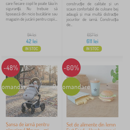
care fiecare copil le poate tăia în
construcție de calitate și un
siguranță. Nu trebuie să
scaun confortabil de culoare bej
lipsească din nicio bucătărie sau
adaugă și mai multă distracție
magazin de jucării pentru copii....
jocurilor de iarnă. Construcția
de...
94
lei
657
lei
42
lei
611
lei
IN STOC
IN STOC
-48%
-60%
comandare
Recomandare
Șansa de iarnă pentru
Set de alimente din lemn