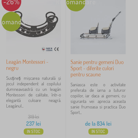
-26%
Recomandare
comandare
Leagăn Montessori -
Sanie pentru gemeni Duo
negru
Sport - diferite culori
pentru scaune
Susțineți mișcarea naturală și
jocul independent al copilului
Saniasca este o activitate
dumneavoastră cu un leagăn
preferata de iarna a tuturor
Montessori de calitate, într-o
copiilor, iar daca ai gemeni, cu
elegantă culoare neagră.
siguranta vei aprecia aceasta
Leagănul...
sanie frumoasa si practica Duo
Sport...
319
lei
237
lei
de la
834
lei
IN STOC
IN STOC