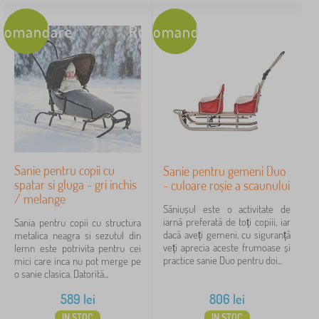
comandare
Recomandare
Sanie pentru copii cu
Sanie pentru gemeni Duo
spatar si gluga - gri inchis
- culoare roșie a scaunului
/ melange
Săniușul este o activitate de
iarnă preferată de toți copiii, iar
Sania pentru copii cu structura
dacă aveți gemeni, cu siguranță
metalica neagra si sezutul din
veți aprecia aceste frumoase și
lemn este potrivita pentru cei
practice sanie Duo pentru doi...
mici care inca nu pot merge pe
o sanie clasica. Datorită...
589
lei
806
lei
IN STOC
IN STOC