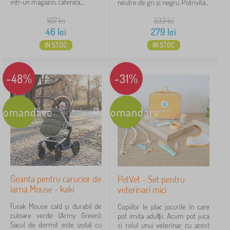
într-un magazin, cafenea,...
neutre de gri și negru. Potrivită...
107
lei
333
lei
46
lei
279
lei
IN STOC
IN STOC
-48%
-31%
comandare
Recomandare
Geanta pentru carucior de
PetVet - Set pentru
iarna Mouse - kaki
veterinari mici
Fusak Mouse cald și durabil de
Copiilor le plac jocurile în care
culoare verde (Army Green).
pot imita adulții. Acum pot juca
Sacul de dormit este izolat cu
si rolul unui veterinar cu acest