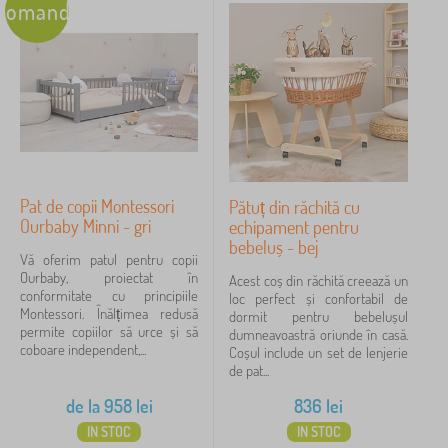
comandare
ș
i
Pat de copii Montessori
Pătuț din răchită cu
Ourbaby Minni - gri
echipament pentru
bebeluș - bej
Vă oferim patul pentru copii
Ourbaby, proiectat în
Acest coș din răchită creează un
conformitate cu principiile
loc perfect și confortabil de
Montessori. Înălțimea redusă
dormit pentru bebelușul
permite copiilor să urce și să
dumneavoastră oriunde în casă.
coboare independent,...
Coșul include un set de lenjerie
de pat...
de la
958
lei
836
lei
IN STOC
IN STOC