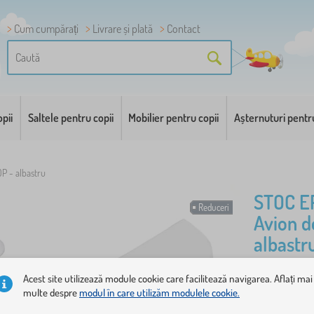
Cum cumpărați
Livrare și plată
Contact
pii
Saltele pentru copii
Mobilier pentru copii
Așternuturi pentr
P - albastru
STOC E
Reduceri
Avion d
albastr
Acest site utilizează module cookie care facilitează navigarea. Aflați mai
Te vei dist
multe despre
modul în care utilizăm modulele cookie.
albastru. Da