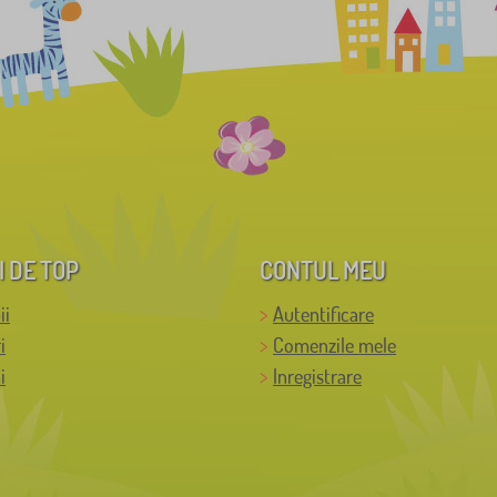
I DE TOP
CONTUL MEU
ii
Autentificare
i
Comenzile mele
i
Inregistrare