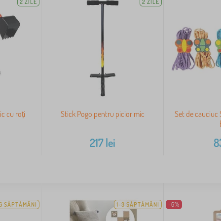
2 ZILE
2 ZILE
c cu roți
Stick Pogo pentru picior mic
Set de cauciuc
217
lei
8
6 SĂPTĂMÂNI
1-3 SĂPTĂMÂNI
-6%