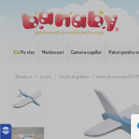
gamă variată de mobilă pentru copii
Pe stoc
Montessori
Camera copiilor
Paturi pentru co
Banaby.ro
»
Jucării
/
Jucării de grădina
/
Avion de aruncare FLY-PO