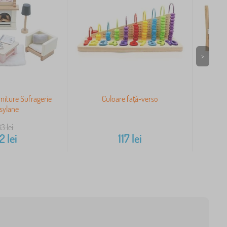
>
niture Sufragerie
Culoare față-verso
Masa 
sylane
83
lei
72
lei
117
lei