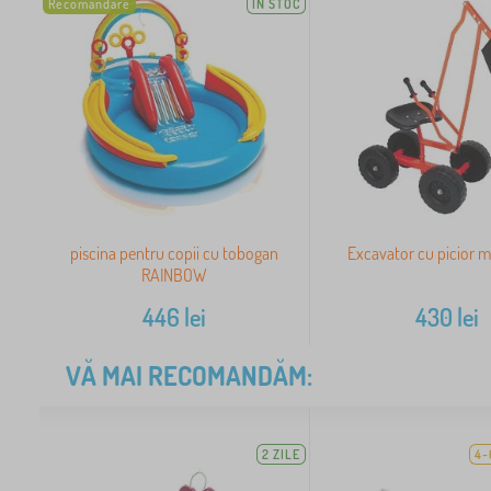
Recomandare
IN STOC
piscina pentru copii cu tobogan
Excavator cu picior mi
RAINBOW
446
lei
430
lei
VĂ MAI RECOMANDĂM:
2 ZILE
4-