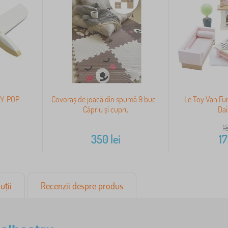
LY-POP -
Covoraș de joacă din spumă 9 buc -
Le Toy Van Fur
Căpriu și cupru
Dai
1
350
lei
1
uții
Recenzii despre produs