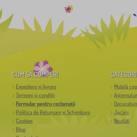
CUM SĂ CUMPERI
CATEGORI
Expediere și livrare
Mobilă cop
Termeni și condiții
Așternutur
Formular pentru reclamații
Decorațiun
Politica de Returnare și Schimbare
Jucării
Cookies
Noutăți
Blog