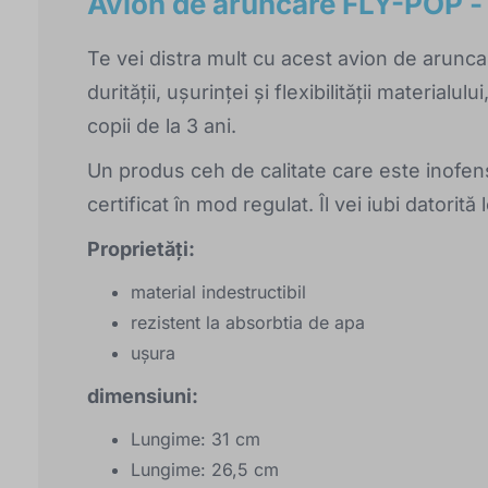
Avion de aruncare FLY-POP -
Te vei distra mult cu acest avion de arunc
durității, ușurinței și flexibilității materialu
copii de la 3 ani.
Un produs ceh de calitate care este inofens
certificat în mod regulat. Îl vei iubi datorită
Proprietăți:
material indestructibil
rezistent la absorbtia de apa
uşura
dimensiuni:
Lungime: 31 cm
Lungime: 26,5 cm