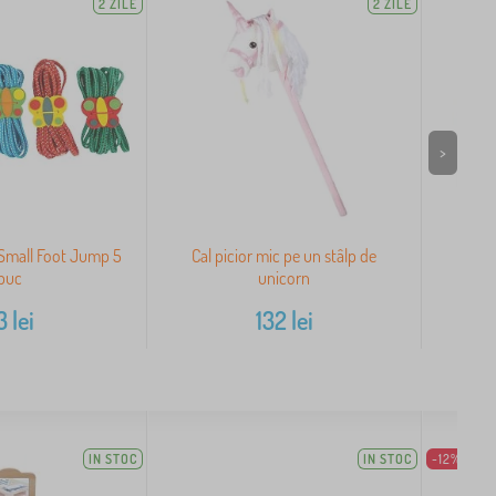
2 ZILE
2 ZILE
>
 Small Foot Jump 5
Cal picior mic pe un stâlp de
Găl
buc
unicorn
3
lei
132
lei
IN STOC
IN STOC
-12%