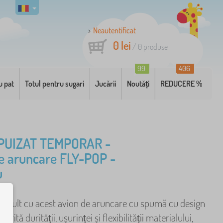
Neautentificat
0 lei
/
0
produse
99
406
u pat
Totul pentru sugari
Jucării
Noutăți
REDUCERE %
PUIZAT TEMPORAR -
e aruncare FLY-POP -
u
ra mult cu acest avion de aruncare cu spumă cu design
torită durității, ușurinței și flexibilității materialului,