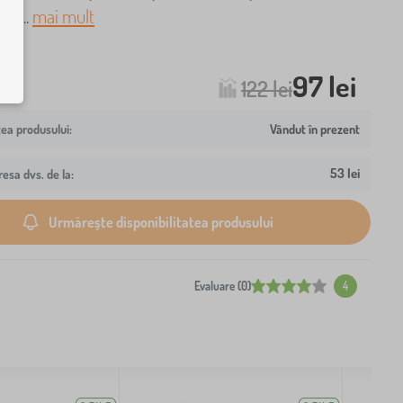
te ..
mai mult
97 lei
122 lei
Vândut în prezent
53 lei
resa dvs. de la:
Urmărește disponibilitatea produsului
Evaluare (0)
4