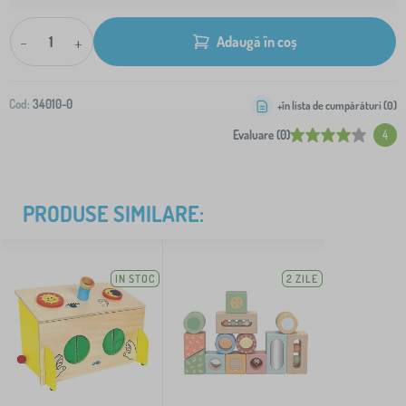
-
+
Adaugă în coș
Cod:
34010-0
+în lista de cumpărături (
0
)
Evaluare (0)
4
PRODUSE SIMILARE:
IN STOC
2 ZILE