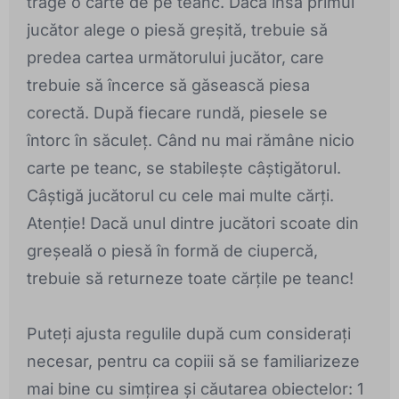
trage o carte de pe teanc. Dacă însă primul
jucător alege o piesă greșită, trebuie să
predea cartea următorului jucător, care
trebuie să încerce să găsească piesa
corectă. După fiecare rundă, piesele se
întorc în săculeț. Când nu mai rămâne nicio
carte pe teanc, se stabilește câștigătorul.
Câștigă jucătorul cu cele mai multe cărți.
Atenție! Dacă unul dintre jucători scoate din
greșeală o piesă în formă de ciupercă,
trebuie să returneze toate cărțile pe teanc!
Puteți ajusta regulile după cum considerați
necesar, pentru ca copiii să se familiarizeze
mai bine cu simțirea și căutarea obiectelor: 1