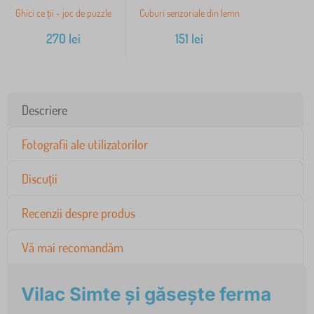
Ghici ce ții - joc de puzzle
Cuburi senzoriale din lemn
270
lei
151
lei
Descriere
Fotografii ale utilizatorilor
Discuții
Recenzii despre produs
Vă mai recomandăm
Vilac Simte și găsește ferma