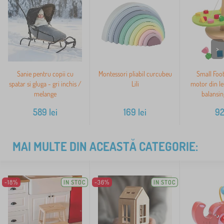
>
Sanie pentru copii cu
Montessori pliabil curcubeu
Small Foot
spatar si gluga - gri inchis /
Lili
motor din l
melange
balansin
589
lei
169
lei
9
MAI MULTE DIN ACEASTĂ CATEGORIE:
-18%
IN STOC
-36%
IN STOC