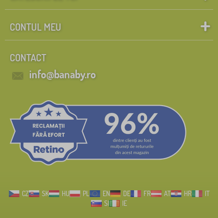
CONTUL MEU
CONTACT
info@banaby.ro
CZ
SK
HU
PL
EN
DE
FR
AT
HR
IT
SI
IE