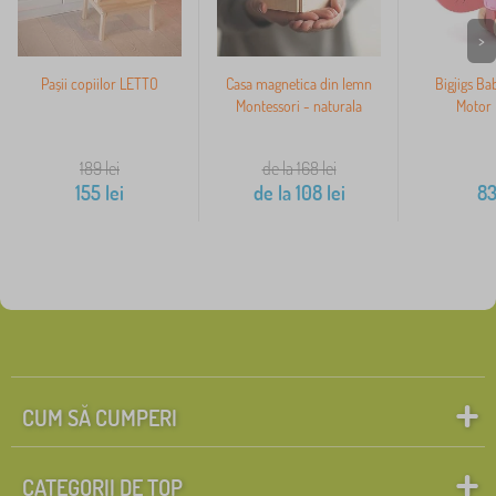
>
Pașii copiilor LETTO
Casa magnetica din lemn
Bigjigs Ba
Montessori - naturala
Motor 
189
lei
de la 168
lei
155
lei
de la
108
lei
8
CUM SĂ CUMPERI
CATEGORII DE TOP