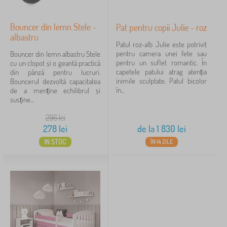
Bouncer din lemn Stele -
Pat pentru copii Julie - roz
albastru
Patul roz-alb Julie este potrivit
pentru camera unei fete sau
Bouncer din lemn albastru Stele
pentru un suflet romantic. În
cu un clopot și o geantă practică
capetele patului atrag atenția
din pânză pentru lucruri.
inimile sculptate. Patul bicolor
Bouncerul dezvoltă capacitatea
în...
de a menține echilibrul și
susține...
296
lei
278
lei
de la
1 830
lei
IN STOC
ÎN 14 ZILE