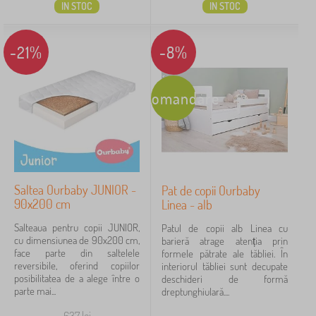
IN STOC
IN STOC
-21%
-8%
Recomandare
Saltea Ourbaby JUNIOR -
Pat de copii Ourbaby
90x200 cm
Linea - alb
Salteaua pentru copii JUNIOR,
Patul de copii alb Linea cu
cu dimensiunea de 90x200 cm,
barieră atrage atenția prin
face parte din saltelele
formele pătrate ale tăbliei. În
reversibile, oferind copiilor
interiorul tăbliei sunt decupate
posibilitatea de a alege între o
deschideri de formă
parte mai...
dreptunghiulară....