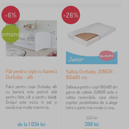
-6%
-26%
comandare
Pat pentru copii cu barieră
Saltea Ourbaby JUNIOR -
Ourbaby - alb
160x80 cm
Patul pentru copii Ourbaby alb
Salteaua pentru copii 160x80 din
cu barieră este potrivit atât
gama de saltele JUNIOR este o
pentru fete, cât și pentru băieți.
saltea reversibilă, care oferă
Grilajul este inclus în pat și
copiilor posibilitatea de a alege
există mai multe mărimi la...
între o parte mai moale și una...
537
lei
de la
1 034
lei
398
lei