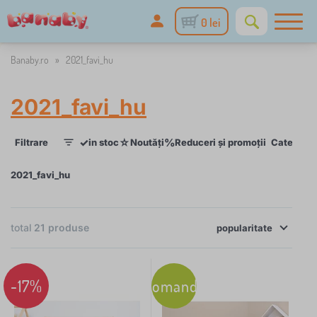
0 lei
Banaby.ro
»
2021_favi_hu
2021_favi_hu
✓
☆
%
Filtrare
in stoc
Noutăți
Reduceri și promoții
Categorii
1
2021_favi_hu
×
FILTRARE
total
21
produse
popularitate
Categorii
-17%
Recomandare
P
›
10
a
t