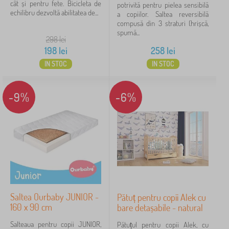
cât și pentru fete. Bicicleta de
potrivită pentru pielea sensibilă
echilibru dezvoltă abilitatea de...
a copiilor. Saltea reversibilă
compusă din 3 straturi (hrișcă,
spumă...
298
lei
198
lei
258
lei
IN STOC
IN STOC
-9%
-6%
Saltea Ourbaby JUNIOR -
Pătuț pentru copii Alek cu
160 x 90 cm
bare detașabile - natural
Salteaua pentru copii JUNIOR,
Pătuțul pentru copii Alek, cu