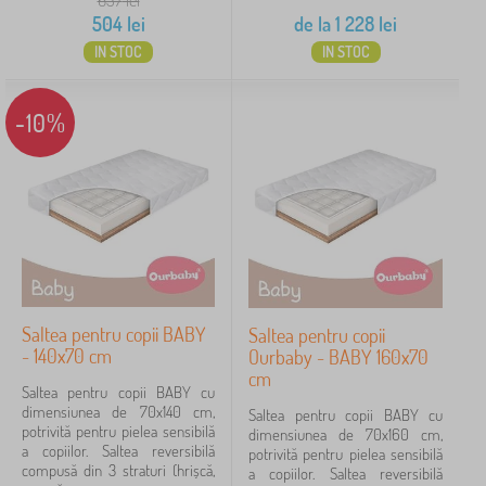
637
lei
504
lei
de la
1 228
lei
IN STOC
IN STOC
-10%
Saltea pentru copii BABY
Saltea pentru copii
- 140x70 cm
Ourbaby - BABY 160x70
cm
Saltea pentru copii BABY cu
dimensiunea de 70x140 cm,
Saltea pentru copii BABY cu
potrivită pentru pielea sensibilă
dimensiunea de 70x160 cm,
a copiilor. Saltea reversibilă
potrivită pentru pielea sensibilă
compusă din 3 straturi (hrișcă,
a copiilor. Saltea reversibilă