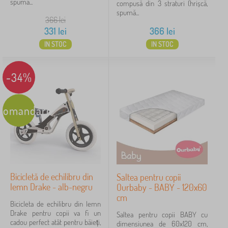
spumă...
compusă din 3 straturi (hrișcă,
spumă...
366
lei
331
lei
366
lei
IN STOC
IN STOC
-34%
comandare
Bicicletă de echilibru din
Saltea pentru copii
lemn Drake - alb-negru
Ourbaby - BABY - 120x60
cm
Bicicleta de echilibru din lemn
Drake pentru copii va fi un
Saltea pentru copii BABY cu
cadou perfect atât pentru băieți,
dimensiunea de 60x120 cm,