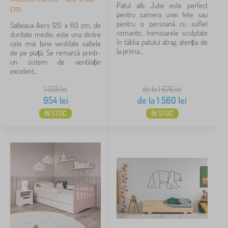
Patul alb Julie este perfect
cm
pentru camera unei fete sau
pentru o persoană cu suflet
Salteaua Aero 120 x 60 cm, de
romantic. Inimioarele sculptate
duritate medie, este una dintre
în tăblia patului atrag atenția de
cele mai bine ventilate saltele
la prima...
de pe piață. Se remarcă printr-
un sistem de ventilație
excelent...
1 035
lei
de la 1 676
lei
954
lei
de la
1 560
lei
IN STOC
IN STOC