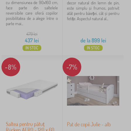
cu dimensiunea de 90x160 cm,
decor natural din lemn de pin,
face parte din saltelele
este simplu și frumos, potrivit
reversibile care oferă copiilor
atât pentru băieței, cât și pentru
posibilitatea de a alege între o
fetițe. Aspectul natural al...
parte mai...
479
lei
437
lei
de la
899
lei
IN STOC
IN STOC
-8%
-7%
Saltea pentru pătuț
Pat de copii Julie - alb
Rücken AERO - 120 x 60