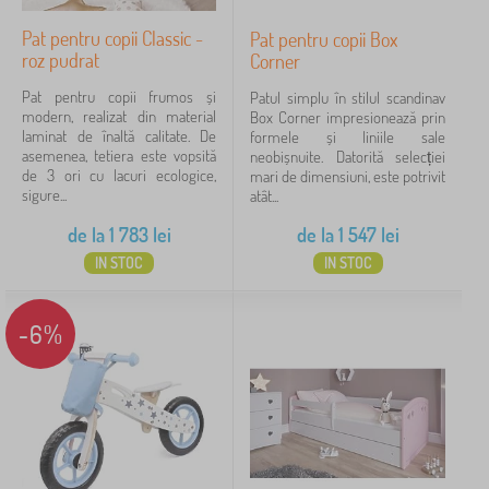
Pat pentru copii Classic -
Pat pentru copii Box
roz pudrat
Corner
Pat pentru copii frumos și
Patul simplu în stilul scandinav
modern, realizat din material
Box Corner impresionează prin
laminat de înaltă calitate. De
formele și liniile sale
asemenea, tetiera este vopsită
neobișnuite. Datorită selecției
de 3 ori cu lacuri ecologice,
mari de dimensiuni, este potrivit
sigure...
atât...
de la
1 783
lei
de la
1 547
lei
IN STOC
IN STOC
-6%