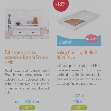
P
e
-18%
i
Etichete
1
ă
l
n
t
e
e
u
p
2021_favi_hu
21
✓
t
ț
e
e
u
n
Reduceri
423
r
t
i
r
p
Noutăți
99
u
e
c
n
o
sfat
60
t
p
Pat pentru copii cu
Saltea Ourbaby JUNIOR -
r
i
extensie și barieră Praktik
80x180 cm
u
i
Mărci
- Alb
b
Salteaua pentru copii JUNIOR cu
e
dimensiunea de 180x80 cm face
Patul extensibil pentru copii
b
parte din saltelele reversibile,
Praktik din lemn masiv, de
e
FILTRARE
care oferă copiilor posibilitatea
culoare albă. Culoarea albă a
l
de a alege între o parte mai...
patului se potrivește excelent în
u
orice cameră de copii. Potrivit
ș
atât...
i
507
lei
de la
3 018
lei
416
lei
IN STOC
IN STOC