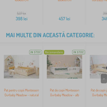
537
lei
39
398
lei
457
lei
34
MAI MULTE DIN ACEASTĂ CATEGORIE:
IN STOC
Recomandare
IN STOC
>
Pat pentru copii Montessori
Pat de copii Montessori
Pat de copii 
Ourbaby Meadow - natural
Ourbaby Meadow - alb
Ourbaby Min