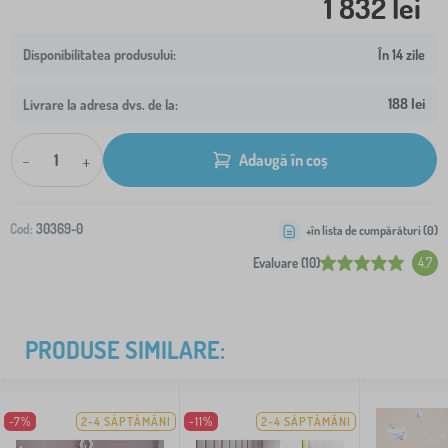
1 832 lei
În 14 zile
188 lei
Livrare la adresa dvs. de la:
-
+
Adaugă în coș
Cod:
30369-0
+în lista de cumpărături (
0
)
Evaluare (10)
4.7
PRODUSE SIMILARE:
-7%
2-4 SĂPTĂMÂNI
-11%
2-4 SĂPTĂMÂNI