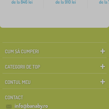
de la
846
lei
de la
910
lei
de la
CUM SĂ CUMPERI
CATEGORII DE TOP
CONTUL MEU
CONTACT
info@banaby.ro