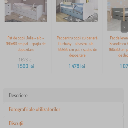
>
Pat de copii Julie - alb -
Pat pentru copii cu barieră
Pat de lemn
160x80 cm pat + spațiu de
Ourbaby - albastru-alb -
Scandie cu b
depozitare
160x80 cm pat + spațiu de
160x80 cm pa
depozitare
de dep
1 676
lei
1 560
lei
1 478
lei
1 0
Descriere
Fotografii ale utilizatorilor
Discuții