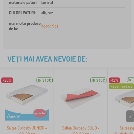
materiale paturi
:
laminat
CULORI PATURI
:
alb, roz
mai multe produse
Kocot Kids
de la
:
VEȚI MAI AVEA NEVOIE DE:
-26%
IN STOC
IN STOC
-12%
ÎN 
Recomandare
>
Saltea Ourbaby JUNIOR -
Saltea Ourbaby SOLID -
Saltea pe
160x80 cm
160x80 cm
Ourbaby MI