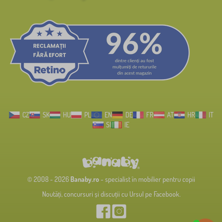
CZ
SK
HU
PL
EN
DE
FR
AT
HR
IT
SI
IE
© 2008 - 2026
Banaby.ro
- specialist în mobilier pentru copii
Noutăți, concursuri și discuții cu Ursul pe Facebook.