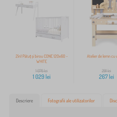
2în1 Pătuț și birou CONE 120x60 -
Atelier de lemn cu 
WHITE
1 076
lei
291
lei
1 029
lei
267
lei
Descriere
Fotografii ale utilizatorilor
Disc