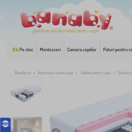
gamă variată de mobilă pentru copii
Pe stoc
Montessori
Camera copiilor
Paturi pentru co
Banaby.ro
»
Așternuturi pentru pat
/
Saltele pentru copii
/
Saltea c