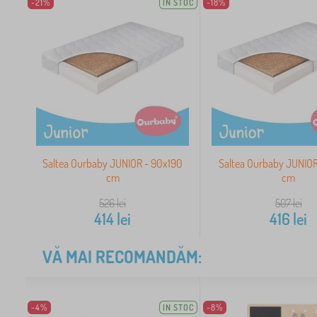
-21%
IN STOC
-18%
Saltea Ourbaby JUNIOR - 90x190
Saltea Ourbaby JUNIOR
cm
cm
526
lei
507
lei
414
lei
416
lei
VĂ MAI RECOMANDĂM:
-4%
IN STOC
-8%