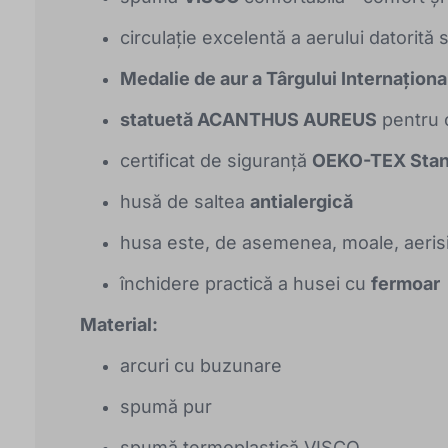
circulație excelentă a aerului datorită 
Medalie de aur a Târgului Internațion
statuetă ACANTHUS AUREUS
pentru 
certificat de siguranță
OEKO-TEX Stan
husă de saltea
antialergică
husa este, de asemenea, moale, aerisit
închidere practică a husei cu
fermoar
Material:
arcuri cu buzunare
spumă pur
spumă termoplastică VISCO