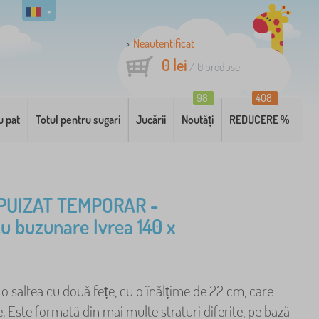
Neautentificat
0 lei
/
0
produse
98
408
u pat
Totul pentru sugari
Jucării
Noutăți
REDUCERE %
PUIZAT TEMPORAR -
cu buzunare Ivrea 140 x
o saltea cu două fețe, cu o înălțime de 22 cm, care
. Este formată din mai multe straturi diferite, pe bază