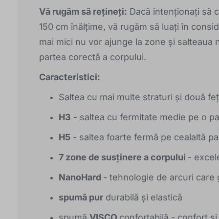
Vă rugăm să rețineți:
Dacă intenționați să c
150 cm înălțime, vă rugăm să luați în consi
mai mici nu vor ajunge la zone și salteaua n
partea corectă a corpului.
Caracteristici:
Saltea cu mai multe straturi și două fe
H3
- saltea cu fermitate medie pe o pa
H5
- saltea foarte fermă pe cealaltă pa
7 zone de susținere a corpului
- excel
NanoHard
- tehnologie de arcuri care 
spumă pur
durabilă și elastică
spumă
VISCO
confortabilă - confort ș