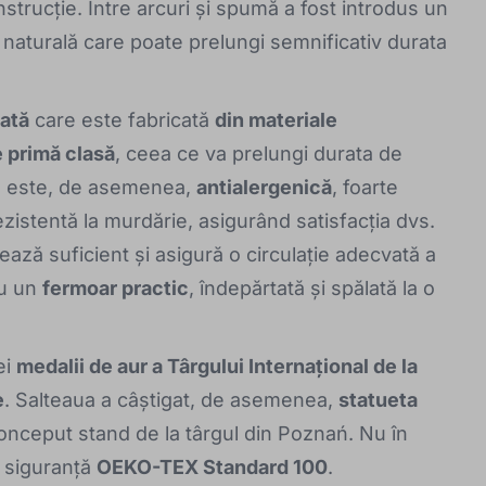
nstrucție. Între arcuri și spumă a fost introdus un
 naturală care poate prelungi semnificativ durata
ată
care este fabricată
din materiale
e primă clasă
, ceea ce va prelungi durata de
ea este, de asemenea,
antialergenică
, foarte
rezistentă la murdărie, asigurând satisfacția dvs.
lează suficient și asigură o circulație adecvată a
cu un
fermoar practic
, îndepărtată și spălată la o
ei
medalii de aur a Târgului Internațional de la
e
. Salteaua a câștigat, de asemenea,
statueta
onceput stand de la târgul din Poznań. Nu în
e siguranță
OEKO-TEX Standard 100
.