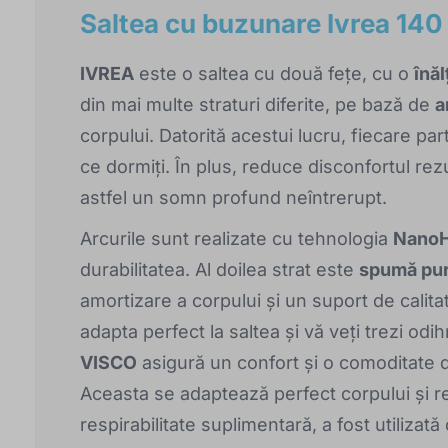
Saltea cu buzunare Ivrea 14
IVREA
este o saltea cu două fețe, cu o
înă
din mai multe straturi diferite, pe bază de
a
corpului. Datorită acestui lucru, fiecare par
ce dormiți. În plus, reduce disconfortul rezu
astfel un somn profund neîntrerupt.
Arcurile sunt realizate cu tehnologia
NanoH
durabilitatea. Al doilea strat este
spumă pu
amortizare a corpului și un suport de calit
adapta perfect la saltea și vă veți trezi odih
VISCO
asigură un confort și o comoditate d
Aceasta se adaptează perfect corpului și rev
respirabilitate suplimentară, a fost utilizată