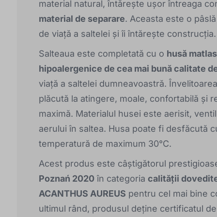
material natural, întărește ușor întreaga co
material de separare
. Aceasta este o pâslă
de viață a saltelei și îi întărește construcția.
Salteaua este completată cu o
husă matlas
hipoalergenice de cea mai bună calitate d
viață a saltelei dumneavoastră. Învelitoar
plăcută la atingere, moale, confortabilă și 
maximă. Materialul husei este aerisit, venti
aerului în saltea. Husa poate fi desfăcută 
temperatură de maximum 30°C.
Acest produs este câștigătorul prestigioas
Poznań 2020
în categoria
calității dovedit
ACANTHUS AUREUS
pentru cel mai bine c
ultimul rând, produsul deține certificatul d