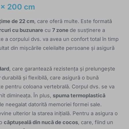
0 x 200 cm
lțime de 22 cm
, care oferă multe. Este formată
rcuri cu buzunare
cu
7 zone
de susținere a
te a corpului dvs. va avea un confort total în timp
ltat din mișcările celeilalte persoane și asigură
ard
, care garantează rezistența și prelungește
r
durabilă și flexibilă, care asigură o bună
ate pentru coloana vertebrală. Corpul dvs. se va
nit dimineața. În plus,
spuma termoplastică
e neegalat datorită memoriei formei sale.
ine ulterior la starea inițială. Pentru a asigura o
 o
căptușeală din nucă de cocos
, care, fiind un