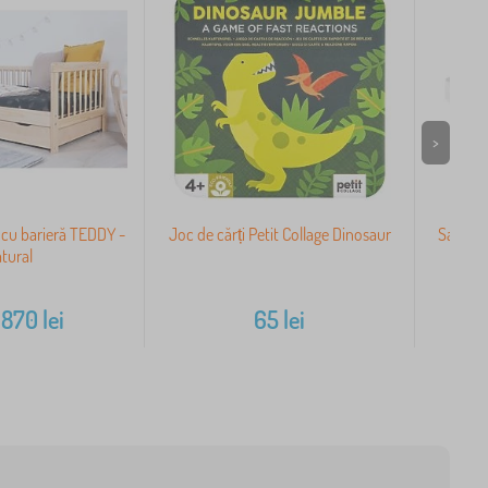
>
 cu barieră TEDDY -
Joc de cărți Petit Collage Dinosaur
Saltea
tural
870
lei
65
lei