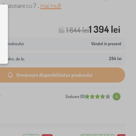
u buzunare cu 7 ..
mai mult
1 394 lei
1 644 lei
Vândut în prezent
284 lei
resa dvs. de la:
Urmărește disponibilitatea produsului
0
Evaluare (0)
4