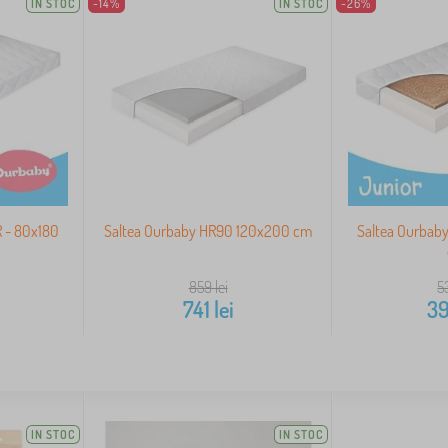
IN STOC
-14%
IN STOC
-26%
 - 80x180
Saltea Ourbaby HR90 120x200 cm
Saltea Ourbab
859
lei
5
741
lei
3
IN STOC
IN STOC