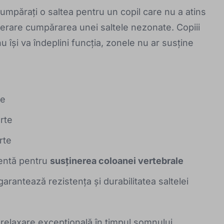
umpărați o saltea pentru un copil care nu a atins
derare cumpărarea unei saltele nezonate. Copiii
u își va îndeplini funcția, zonele nu ar susține
țe
rte
rte
entă pentru
susținerea coloanei vertebrale
garantează rezistența și durabilitatea saltelei
i relaxare excepțională în timpul somnului