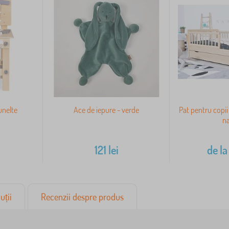
unelte
Ace de iepure - verde
Pat pentru copii
na
121
lei
de la
uții
Recenzii despre produs