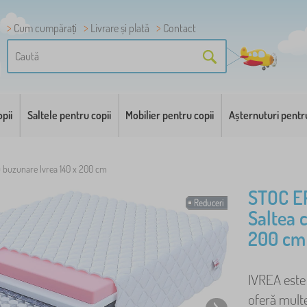
Cum cumpărați
Livrare și plată
Contact
pii
Saltele pentru copii
Mobilier pentru copii
Așternuturi pentr
u buzunare Ivrea 140 x 200 cm
STOC E
Reduceri
Saltea 
200 cm
IVREA este 
oferă multe