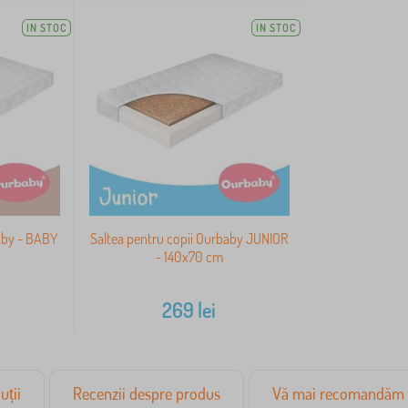
IN STOC
IN STOC
aby - BABY
Saltea pentru copii Ourbaby JUNIOR
- 140x70 cm
269
lei
uții
Recenzii despre produs
Vă mai recomandăm