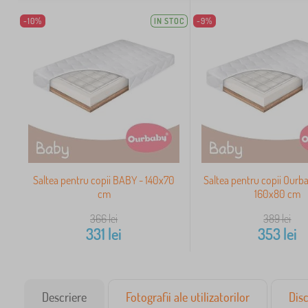
-10%
IN STOC
-9%
Saltea pentru copii BABY - 140x70
Saltea pentru copii Ourb
cm
160x80 cm
366
lei
389
lei
331
lei
353
lei
Descriere
Fotografii ale utilizatorilor
Disc