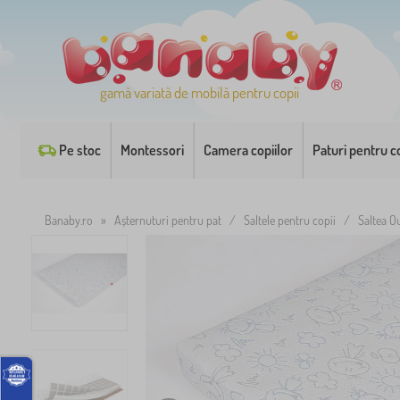
gamă variată de mobilă pentru copii
Pe stoc
Montessori
Camera copiilor
Paturi pentru co
Banaby.ro
»
Așternuturi pentru pat
/
Saltele pentru copii
/
Saltea O