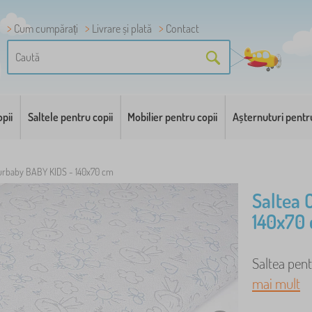
Cum cumpărați
Livrare și plată
Contact
pii
Saltele pentru copii
Mobilier pentru copii
Așternuturi pentr
urbaby BABY KIDS - 140x70 cm
Saltea 
140x70
Saltea pent
mai mult