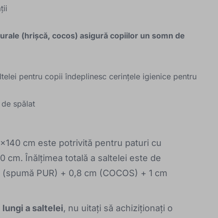
ții
rale (hrișcă, cocos) asigură copiilor un somn de
telei pentru copii îndeplinesc cerințele igienice pentru
 de spălat
40 cm este potrivită pentru paturi cu
 cm. Înălțimea totală a saltelei este de
m (spumă PUR) + 0,8 cm (COCOS) + 1 cm
lungi a saltelei
, nu uitați să achiziționați o