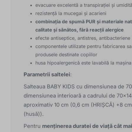
evacuare excelentă a transpirației și umidită
rezistență la mucegai și acarieni
combinația de spumă PUR și materiale natu
calitate și sănătos, fără reacții alergice
efecte antiseptice, antistres, antibacteriene
componentele utilizate pentru fabricarea sal
produsele destinate copiilor
husa hipoalergenică este lavabilă la mașina
Parametrii saltelei
:
Salteaua BABY KIDS cu dimensiunea de 70x1
dimensiunea interioară a cadrului de 70x140
aproximativ 10 cm (0,6 cm (HRIȘCĂ) +8 c
(husă)).
Pentru
menținerea duratei de viață cât mai 