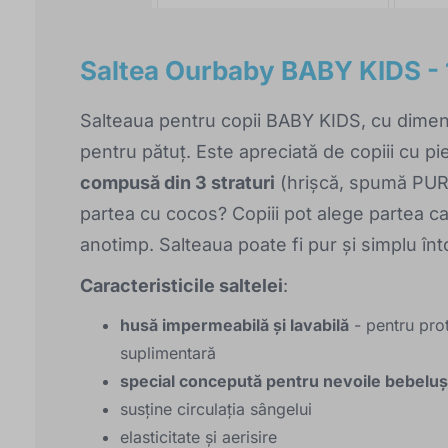
Saltea Ourbaby BABY KIDS -
Salteaua pentru copii BABY KIDS, cu dimen
pentru pătuț. Este apreciată de copiii cu piel
compusă din 3 straturi
(hrișcă, spumă PUR,
partea cu cocos? Copiii pot alege partea ca
anotimp. Salteaua poate fi pur și simplu înt
Caracteristicile saltelei
:
husă impermeabilă și lavabilă
- pentru prot
suplimentară
special concepută pentru nevoile bebelușil
susține circulația sângelui
elasticitate și aerisire