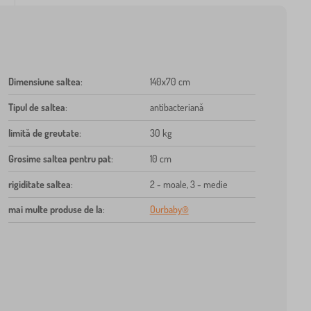
Dimensiune saltea
:
140x70 cm
Tipul de saltea
:
antibacteriană
limită de greutate
:
30 kg
Grosime saltea pentru pat
:
10 cm
rigiditate saltea
:
2 - moale, 3 - medie
mai multe produse de la
:
Ourbaby®