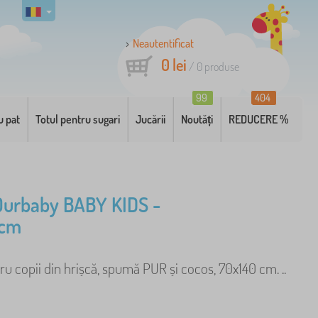
Neautentificat
0 lei
/
0
produse
99
404
u pat
Totul pentru sugari
Jucării
Noutăți
REDUCERE %
Ourbaby BABY KIDS -
 cm
ru copii din hrișcă, spumă PUR și cocos, 70x140 cm. ..