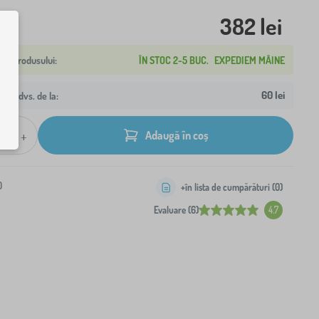
382 lei
ÎN STOC 2-5 BUC.
EXPEDIEM MÂINE
60 lei
resa dvs. de la:
+
Adaugă în coș
0
+în lista de cumpărături (
0
)
Evaluare (6)
4.7