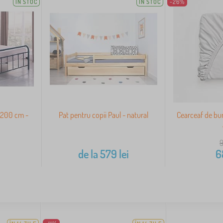
IN STOC
IN STOC
-26%
x200 cm -
Pat pentru copii Paul - natural
Cearceaf de b
de la
579
lei
6