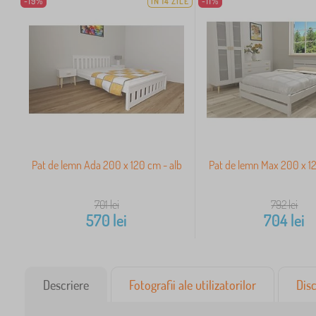
-19%
ÎN 14 ZILE
-11%
Pat de lemn Ada 200 x 120 cm - alb
Pat de lemn Max 200 x 12
701
lei
792
lei
570
lei
704
lei
Descriere
Fotografii ale utilizatorilor
Disc