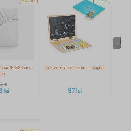
ÎN 14 ZILE
3-5 ZILE
>
umbac 160x80 cm -
Caiet educativ din lemn cu magneți
Vila
alb
92
lei
8
lei
97
lei