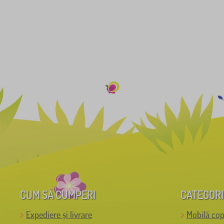
CUM SĂ CUMPERI
CATEGORI
Expediere și livrare
Mobilă cop