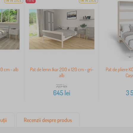
ÎN 14 ZILE
-11%
ÎN 14 ZILE
0 cm - alb
Pat de lemn Ikar 200 x 120 cm - gri-
Pat de pliere 
alb
Cașm
727
lei
645
lei
3 
uții
Recenzii despre produs