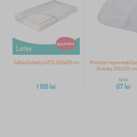
Saltea Ourbaby LATEX 200x120 cm
Protector impermeabil pe
Ourbaby 200x120 cm -
92
lei
1 188
lei
67
lei