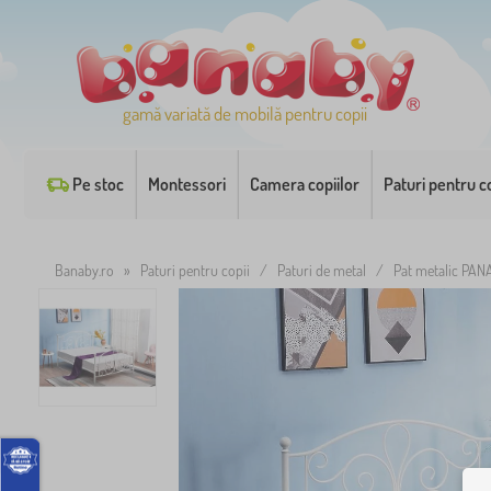
gamă variată de mobilă pentru copii
Pe stoc
Montessori
Camera copiilor
Paturi pentru co
Banaby.ro
»
Paturi pentru copii
/
Paturi de metal
/
Pat metalic PAN