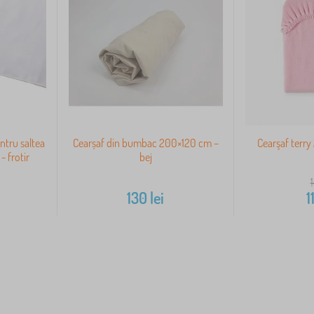
ntru saltea
Cearșaf din bumbac 200×120 cm –
Cearşaf terry
 frotir
bej
130
lei
1