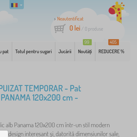
Neautentificat
0 lei
/
0
produse
99
405
u pat
Totul pentru sugari
Jucării
Noutăți
REDUCERE %
PUIZAT TEMPORAR - Pat
c PANAMA 120x200 cm -
lic alb Panama 120x200 cm într-un stil modern
 un design interesant și, datorită dimensiunilor sale,