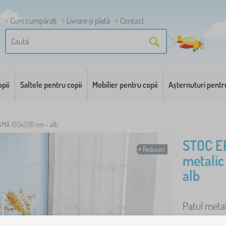
Cum cumpărați
Livrare și plată
Contact
pii
Saltele pentru copii
Mobilier pentru copii
Așternuturi pentr
AMA 120x200 cm - alb
STOC E
Reduceri
metali
alb
Patul meta
elegant are