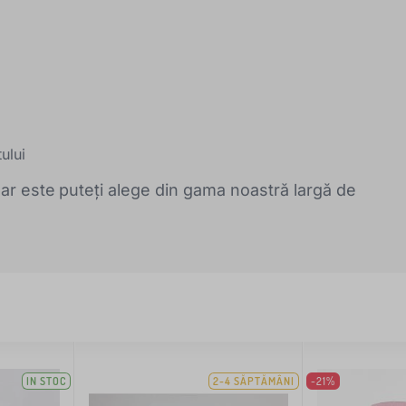
ului
dar este
puteți alege din gama noastră largă de
IN STOC
2-4 SĂPTĂMÂNI
-21%