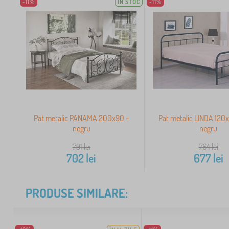
-11%
IN STOC
-11%
Pat metalic PANAMA 200x90 -
Pat metalic LINDA 120
negru
negru
791
lei
764
lei
702
lei
677
lei
PRODUSE SIMILARE: