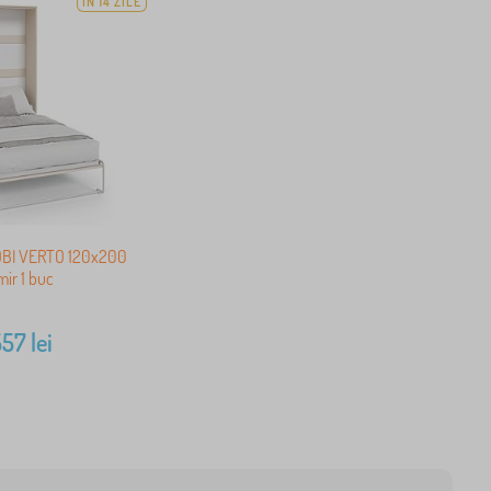
ÎN 14 ZILE
KOBI VERTO 120x200
ir 1 buc
557
lei