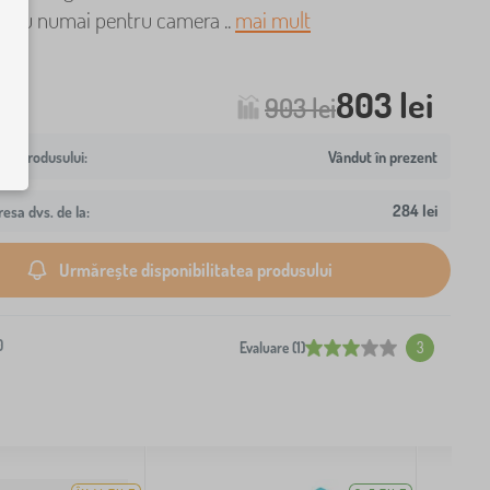
it nu numai pentru camera ..
mai mult
803 lei
903 lei
Vândut în prezent
284 lei
resa dvs. de la:
Urmărește disponibilitatea produsului
0
Evaluare (1)
3