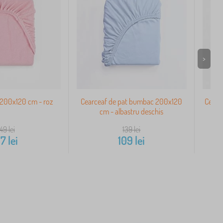
>
 200x120 cm - roz
Cearceaf de pat bumbac 200x120
Cearc
cm - albastru deschis
149
lei
139
lei
17
lei
109
lei