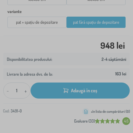
variante
pat + spațiu de depozitare
pat fără spațiu de depozitare
948 lei
2-4 săptămâni
163 lei
Livrare la adresa dvs. de la:
-
+
Adaugă în coș
Cod:
3491-0
+în lista de cumpărături (
0
)
Evaluare (33)
4.6