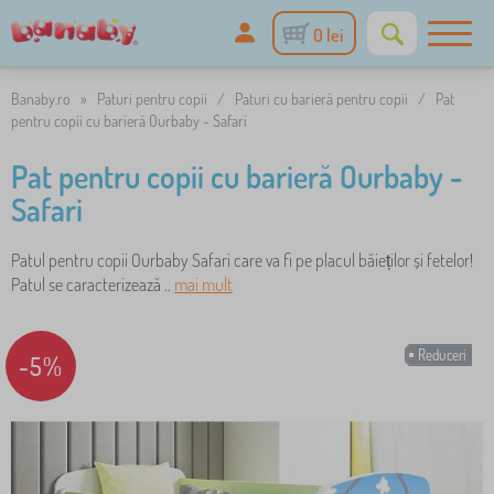
0 lei
Banaby.ro
»
Paturi pentru copii
/
Paturi cu barieră pentru copii
/
Pat
pentru copii cu barieră Ourbaby - Safari
Pat pentru copii cu barieră Ourbaby -
Safari
Patul pentru copii Ourbaby Safari care va fi pe placul băieților și fetelor!
Patul se caracterizează ..
mai mult
Reduceri
-5%