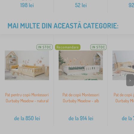
198
lei
52
lei
9
MAI MULTE DIN ACEASTĂ CATEGORIE:
IN STOC
Recomandare
IN STOC
>
Pat pentru copii Montessori
Pat de copii Montessori
Pat de copii 
Ourbaby Meadow - natural
Ourbaby Meadow - alb
Ourbaby Min
de la
850
lei
de la
914
lei
de la