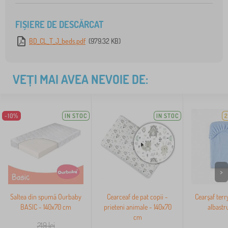
FIȘIERE DE DESCĂRCAT
BD_CL_T_J_beds.pdf
(979.32 KB)
VEȚI MAI AVEA NEVOIE DE:
-10%
IN STOC
IN STOC
2
>
Saltea din spumă Ourbaby
Cearceaf de pat copii -
Cearşaf terr
BASIC - 140x70 cm
prieteni animale - 140x70
albastr
cm
219
lei