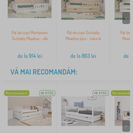
>
Pat de copii Montessori
Pat de copii Ourbaby
Pat de 
Ourbaby Meadow - alb
Meadow plus - natural
Meadow
de la
914
lei
de la
863
lei
de l
VĂ MAI RECOMANDĂM:
Recomandare
IN STOC
IN STOC
Recomandar
>