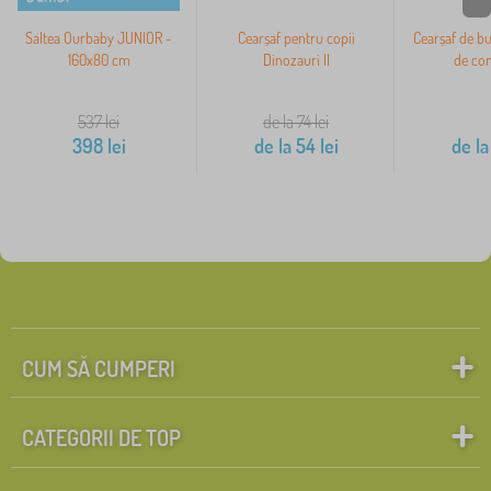
Saltea Ourbaby JUNIOR -
Cearșaf pentru copii
Cearșaf de bu
160x80 cm
Dinozauri II
de con
537
lei
de la 74
lei
398
lei
de la
54
lei
de la
CUM SĂ CUMPERI
CATEGORII DE TOP