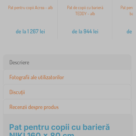
Pat pentru copii Acrea - alb
Pat de copii cu barieră
Pat pentr
TEDDY - alb
bari
de la
1 267
lei
de la
944
lei
de l
Descriere
Fotografii ale utilizatorilor
Discuții
Recenzii despre produs
Pat pentru copii cu barieră
NIKI 160 x 80 cm