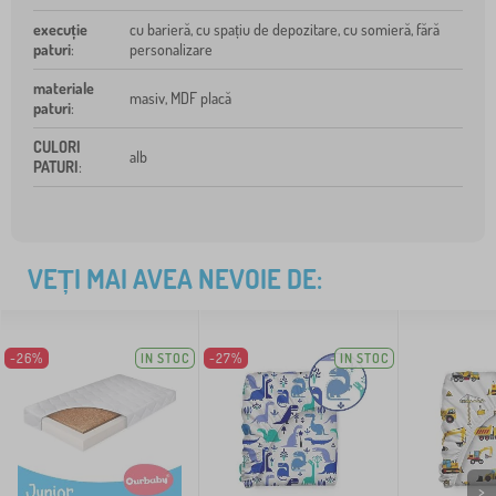
execuție
cu barieră, cu spațiu de depozitare, cu somieră, fără
paturi
:
personalizare
materiale
masiv, MDF placă
paturi
:
CULORI
alb
PATURI
:
VEȚI MAI AVEA NEVOIE DE:
-26%
IN STOC
-27%
IN STOC
>