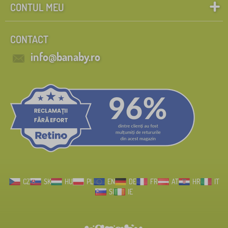
CONTUL MEU
CONTACT
info@banaby.ro
CZ
SK
HU
PL
EN
DE
FR
AT
HR
IT
SI
IE