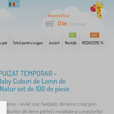
Neautentificat
0 lei
/
0
produse
99
406
u pat
Totul pentru sugari
Jucării
Noutăți
REDUCERE %
PUIZAT TEMPORAR -
 Baby Cuburi de Lemn de
Natur set de 100 de piese
in lemn = un kit unic fantastic din lemn creat prin
 cuburilor din lemn perfect modelate și conectorilor