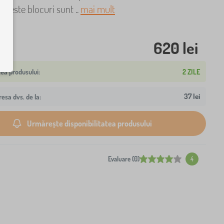
 Aceste blocuri sunt ..
mai mult
620 lei
2 ZILE
37 lei
resa dvs. de la:
Urmărește disponibilitatea produsului
Evaluare (0)
4