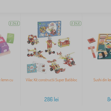
2 ZILE
2 ZILE
e lemn cu
Vilac Kit constructii Super Batibloc
Sushi din l
286
lei
8