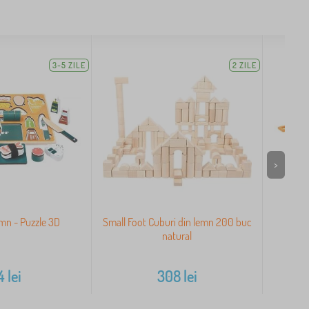
3-5 ZILE
2 ZILE
>
emn - Puzzle 3D
Small Foot Cuburi din lemn 200 buc
U
natural
4
lei
308
lei