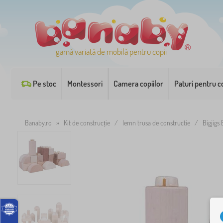
gamă variată de mobilă pentru copii
Pe stoc
Montessori
Camera copiilor
Paturi pentru co
Banaby.ro
»
Kit de construcție
/
lemn trusa de constructie
/
Bigjigs