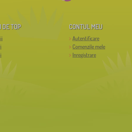
I DE TOP
CONTUL MEU
ii
Autentificare
i
Comenzile mele
i
Inregistrare