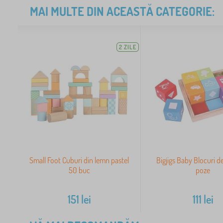
MAI MULTE DIN ACEASTĂ CATEGORIE:
2 ZILE
Small Foot Cuburi din lemn pastel
Bigjigs Baby Blocuri d
50 buc
poze
151
lei
111
lei