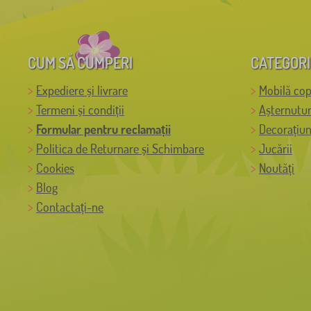
CUM SĂ CUMPERI
CATEGORI
Expediere și livrare
Mobilă cop
Termeni și condiții
Așternutur
Formular pentru reclamații
Decorațiun
Politica de Returnare și Schimbare
Jucării
Cookies
Noutăți
Blog
Contactați-ne