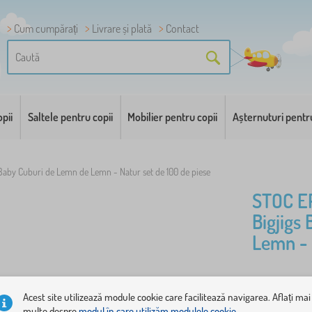
Cum cumpărați
Livrare și plată
Contact
pii
Saltele pentru copii
Mobilier pentru copii
Așternuturi pentr
 Baby Cuburi de Lemn de Lemn - Natur set de 100 de piese
STOC E
Bigjigs
Lemn - 
Conectori d
Acest site utilizează module cookie care facilitează navigarea. Aflați mai
combinarea
multe despre
modul în care utilizăm modulele cookie.