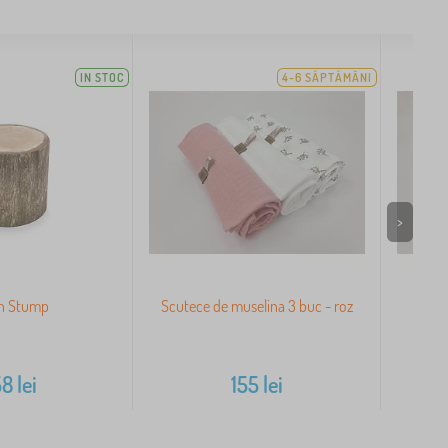
IN STOC
4-6 SĂPTĂMÂNI
>
n Stump
Scutece de muselina 3 buc - roz
S
58
lei
155
lei