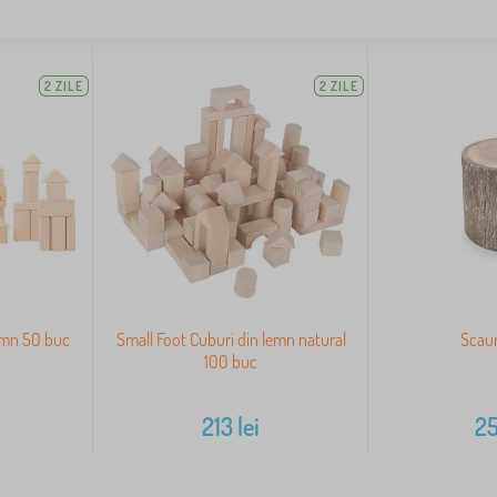
2 ZILE
2 ZILE
lemn 50 buc
Small Foot Cuburi din lemn natural
Scau
100 buc
213
lei
2