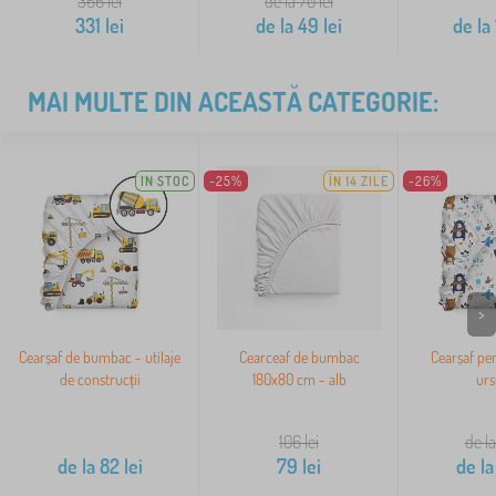
366
lei
de la 70
lei
331
lei
de la
49
lei
de la
MAI MULTE DIN ACEASTĂ CATEGORIE:
IN STOC
-25%
ÎN 14 ZILE
-26%
>
Cearșaf de bumbac - utilaje
Cearceaf de bumbac
Cearșaf pen
de construcții
180x80 cm - alb
urs
106
lei
de la
de la
82
lei
79
lei
de la