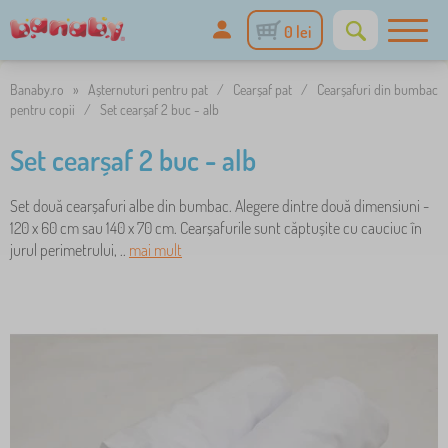
0 lei
Banaby.ro
»
Așternuturi pentru pat
/
Cearșaf pat
/
Cearșafuri din bumbac
pentru copii
/
Set cearșaf 2 buc - alb
Set cearșaf 2 buc - alb
Set două cearșafuri albe din bumbac. Alegere dintre două dimensiuni -
120 x 60 cm sau 140 x 70 cm. Cearșafurile sunt căptușite cu cauciuc în
jurul perimetrului, ..
mai mult