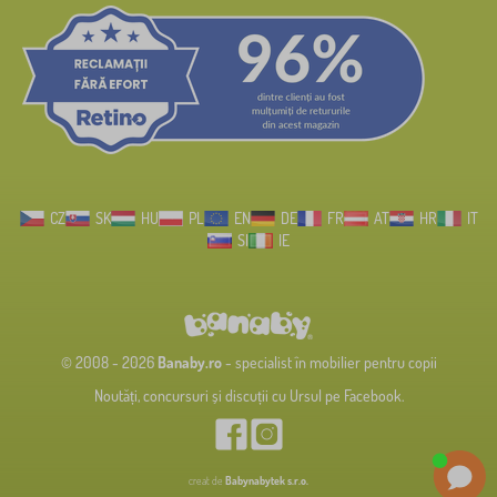
CZ
SK
HU
PL
EN
DE
FR
AT
HR
IT
SI
IE
© 2008 - 2026
Banaby.ro
- specialist în mobilier pentru copii
Noutăți, concursuri și discuții cu Ursul pe Facebook.
creat de
Babynabytek s.r.o.