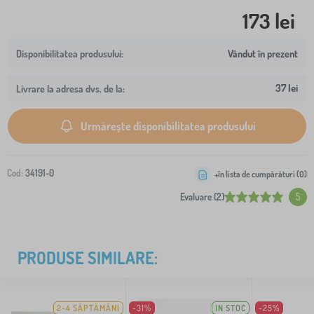
173 lei
Vândut în prezent
37 lei
Livrare la adresa dvs. de la:
Urmărește disponibilitatea produsului
Cod:
34191-0
+în lista de cumpărături (
0
)
Evaluare (2)
5
PRODUSE SIMILARE:
2-4 SĂPTĂMÂNI
-31%
IN STOC
-25%