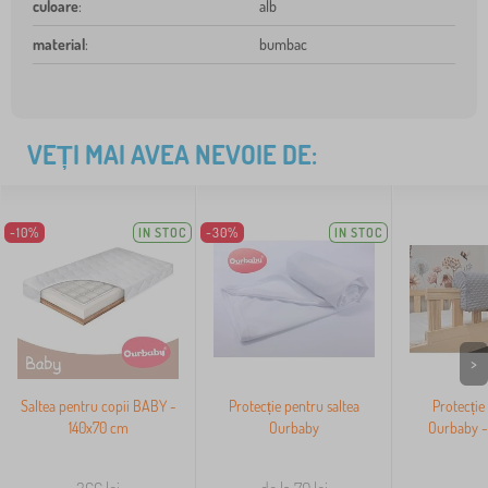
culoare
:
alb
material
:
bumbac
VEȚI MAI AVEA NEVOIE DE:
-10%
IN STOC
-30%
IN STOC
>
Saltea pentru copii BABY -
Protecție pentru saltea
Protecție
140x70 cm
Ourbaby
Ourbaby - 