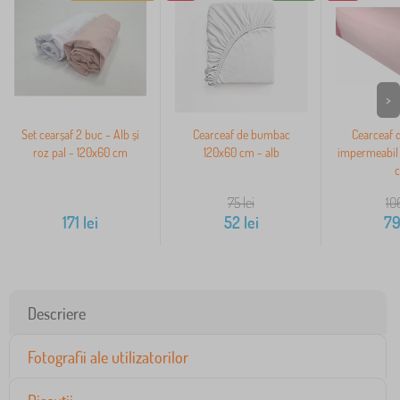
>
Set cearșaf 2 buc - Alb și
Cearceaf de bumbac
Cearceaf 
roz pal - 120x60 cm
120x60 cm - alb
impermeabil 
75
lei
10
171
lei
52
lei
7
Descriere
Fotografii ale utilizatorilor