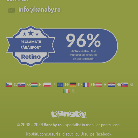
info@banaby.ro
CZ
SK
HU
PL
EN
DE
FR
AT
HR
SI
IE
© 2008 - 2026
Banaby.ro
- specialist în mobilier pentru copii
Noutăți, concursuri și discuții cu Ursul pe Facebook.