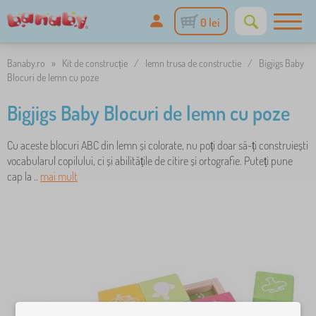
0 lei
Banaby.ro
»
Kit de construcție
/
lemn trusa de constructie
/
Bigjigs Baby
Blocuri de lemn cu poze
Bigjigs Baby Blocuri de lemn cu poze
Cu aceste blocuri ABC din lemn și colorate, nu poți doar să-ți construiești
vocabularul copilului, ci și abilitățile de citire și ortografie. Puteți pune
cap la ..
mai mult