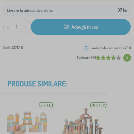
37 lei
Livrare la adresa dvs. de la:
-
+
Adaugă în coș
Cod:
33717-0
+în lista de cumpărături (
0
)
Evaluare (0)
4
PRODUSE SIMILARE:
2 ZILE
IN STOC