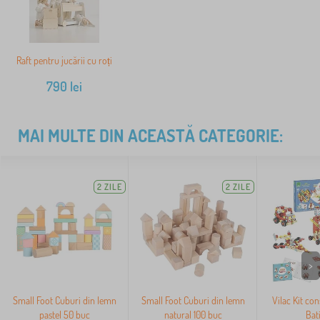
Raft pentru jucării cu roți
790
lei
MAI MULTE DIN ACEASTĂ CATEGORIE:
2 ZILE
2 ZILE
>
Small Foot Cuburi din lemn
Small Foot Cuburi din lemn
Vilac Kit con
pastel 50 buc
natural 100 buc
Bat