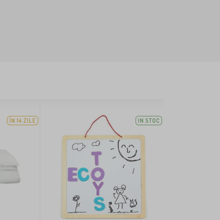
ÎN 14 ZILE
IN STOC