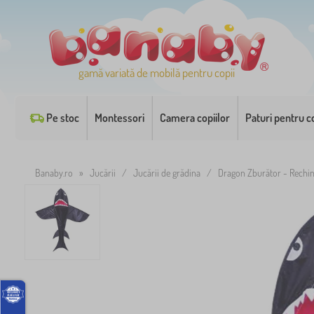
gamă variată de mobilă pentru copii
Pe stoc
Montessori
Camera copiilor
Paturi pentru co
Banaby.ro
»
Jucării
/
Jucării de grădina
/
Dragon Zburător - Rechi