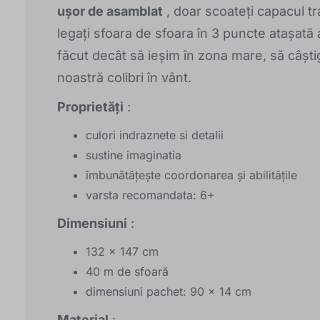
ușor de asamblat
, doar scoateți capacul tr
legați sfoara de sfoara în 3 puncte atașată 
făcut decât să ieșim în zona mare, să câști
noastră colibri în vânt.
Proprietăți
:
culori indraznete si detalii
sustine imaginatia
îmbunătățește coordonarea și abilitățile
varsta recomandata: 6+
Dimensiuni
:
132 x 147 cm
40 m de sfoară
dimensiuni pachet: 90 x 14 cm
Material
: