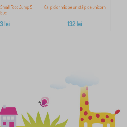
 Small Foot Jump 5
Cal picior mic pe un stâlp de unicorn
G
buc
83
lei
132
lei