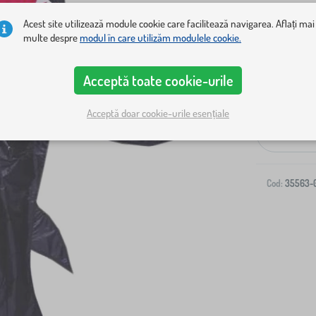
Acest site utilizează module cookie care facilitează navigarea. Aflați mai
multe despre
modul în care utilizăm modulele cookie.
Acceptă toate cookie-urile
Livrare la ad
Acceptă doar cookie-urile esențiale
-
Cod:
35563-