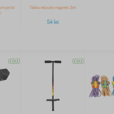
 cm pe tot
Tablou educativ magnetic 3in1
i
54
lei
2 ZILE
2 ZILE