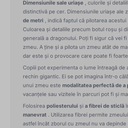
Dimensiunile sale uriașe
, culorile și detal
distinctivă pe cer. Dimensiunile uriașe ale 
de metri
, indică faptul că pilotarea acest
Culoarea și detaliile precum botul roșu și din
generală a dragonului. Poți fi sigur că vei f
zmeu. A ține și a pilota un zmeu atât de m
dar este și o provocare care poate fi foarte 
Copiii pot experimenta o lume întreagă de av
rechin gigantic. Ei se pot imagina într-o că
unui zmeu este
modalitatea perfectă de a 
vacanțele sau vizitele în parcuri pot fi și 
Folosirea
poliesterului
și
a fibrei de sticlă
î
manevrat
. Utilizarea fibrei permite zmeului
astfel încât zborul cu zmeul nu va depinde