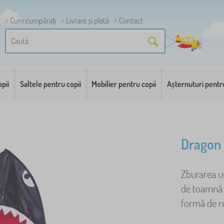
Cum cumpărați
Livrare și plată
Contact
pii
Saltele pentru copii
Mobilier pentru copii
Așternuturi pentr
n
Dragon 
Zburarea u
de toamnă a
formă de re