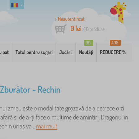
Neautentificat
0 lei
/
0
produse
99
405
u pat
Totul pentru sugari
Jucării
Noutăți
REDUCERE %
Zburător - Rechin
nui zmeu este o modalitate grozavă de a petrece o zi
fară și de a-ți face o mulțime de amintiri. Dragonul în
chin uriaș va ..
mai mult