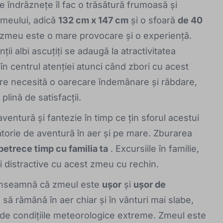
iile îndrăznețe îl fac o trăsătură frumoasă și
zmeului, adică
132 cm x 147 cm
și o sfoară
de 40
ui zmeu este o mare provocare și o experiență.
ții albi ascuțiți se adaugă la atractivitatea
i în centrul atenției atunci când zbori cu acest
are necesită o oarecare îndemânare și răbdare,
plină de satisfacții.
entură și fantezie în timp ce țin sforul acestui
lătorie de aventură în aer și pe mare. Zburarea
petrece timp cu familia ta
. Excursiile în familie,
mai distractive cu acest zmeu cu rechin.
nseamnă că zmeul este
ușor
și
ușor de
 să rămână în aer chiar și în vânturi mai slabe,
 de condițiile meteorologice extreme. Zmeul este