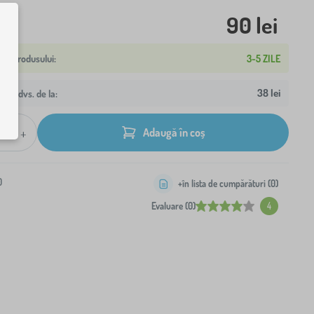
90 lei
3-5 ZILE
38 lei
resa dvs. de la:
+
Adaugă în coș
0
+în lista de cumpărături (
0
)
Evaluare (0)
4