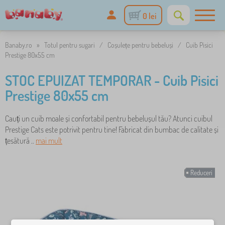
0 lei
Banaby.ro
»
Totul pentru sugari
/
Coșulețe pentru bebeluși
/
Cuib Pisici
Prestige 80x55 cm
STOC EPUIZAT TEMPORAR - Cuib Pisici
Prestige 80x55 cm
Cauți un cuib moale și confortabil pentru bebelușul tău? Atunci cuibul
Prestige Cats este potrivit pentru tine! Fabricat din bumbac de calitate și
țesătură ..
mai mult
Reduceri