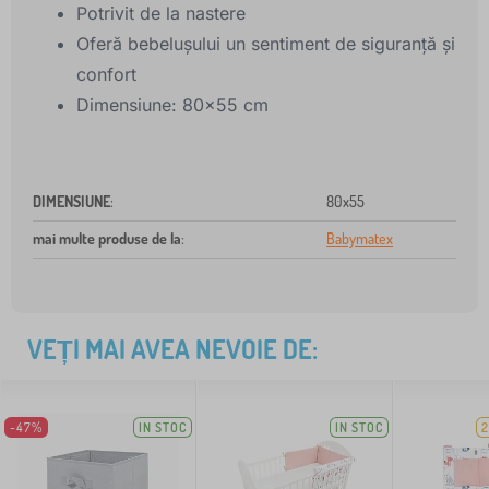
Potrivit de la nastere
Oferă bebelușului un sentiment de siguranță și
confort
Dimensiune: 80x55 cm
DIMENSIUNE
:
80x55
mai multe produse de la
:
Babymatex
VEȚI MAI AVEA NEVOIE DE:
-47%
IN STOC
IN STOC
2