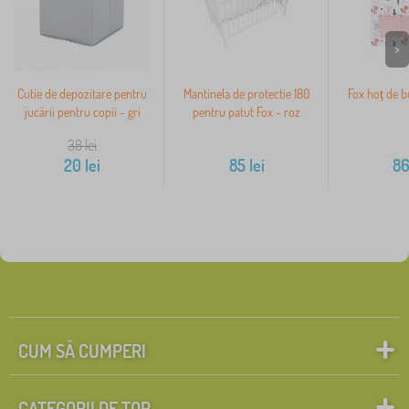
>
Cutie de depozitare pentru
Mantinela de protectie 180
Fox hoț de b
jucării pentru copii - gri
pentru patut Fox - roz
38
lei
20
lei
85
lei
8
CUM SĂ CUMPERI
CATEGORII DE TOP