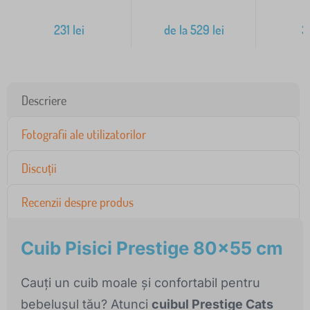
231
lei
de la
529
lei
3
Descriere
Fotografii ale utilizatorilor
Discuții
Recenzii despre produs
Cuib Pisici Prestige 80x55 cm
Cauți un cuib moale și confortabil pentru
bebelușul tău? Atunci
cuibul Prestige Cats