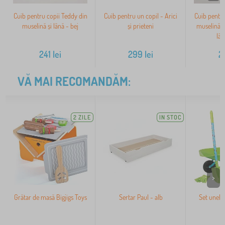
Cuib pentru copii Teddy din
Cuib pentru un copil - Arici
Cuib pentru
muselină și lână - bej
și prieteni
muselină și
lân
241
lei
299
lei
2
VĂ MAI RECOMANDĂM:
2 ZILE
IN STOC
>
Grătar de masă Bigjigs Toys
Sertar Paul - alb
Set unelt