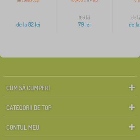
106
lei
de la
de la
82
lei
79
lei
de la
CUM SĂ CUMPERI
CATEGORII DE TOP
CONTUL MEU