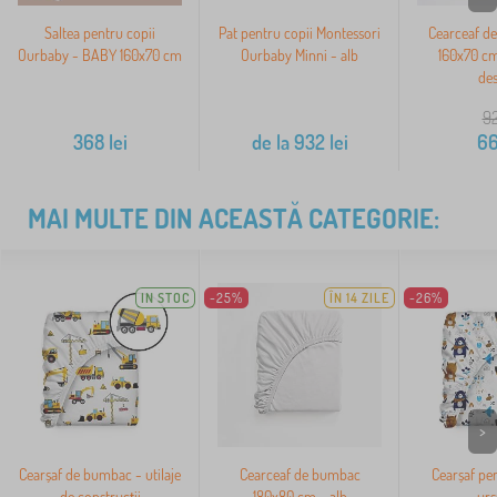
Saltea pentru copii
Pat pentru copii Montessori
Cearceaf d
Ourbaby - BABY 160x70 cm
Ourbaby Minni - alb
160x70 cm
des
9
368
lei
de la
932
lei
6
MAI MULTE DIN ACEASTĂ CATEGORIE:
IN STOC
-25%
ÎN 14 ZILE
-26%
>
Cearșaf de bumbac - utilaje
Cearceaf de bumbac
Cearșaf pen
de construcții
180x80 cm - alb
urs