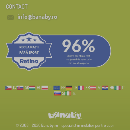
CONTACT
info@banaby.ro
CZ
SK
HU
PL
EN
DE
FR
AT
HR
IT
SI
IE
© 2008 - 2026
Banaby.ro
- specialist în mobilier pentru copii