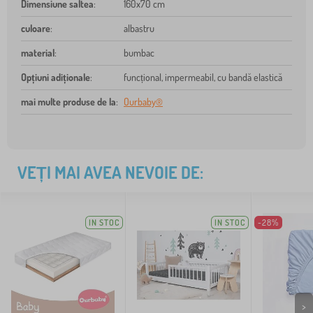
Dimensiune saltea
:
160x70 cm
culoare
:
albastru
material
:
bumbac
Opțiuni adiționale
:
funcțional, impermeabil, cu bandă elastică
mai multe produse de la
:
Ourbaby®
VEȚI MAI AVEA NEVOIE DE:
IN STOC
IN STOC
-28%
>