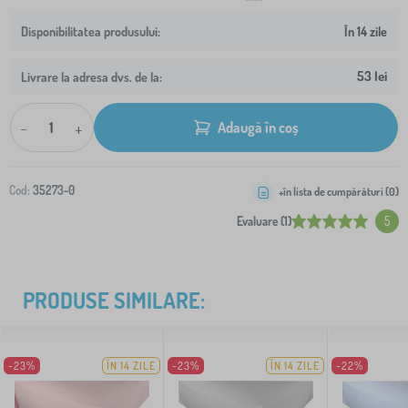
În 14 zile
53 lei
Livrare la adresa dvs. de la:
-
+
Adaugă în coș
Cod:
35273-0
+în lista de cumpărături (
0
)
Evaluare (1)
5
PRODUSE SIMILARE:
-23%
ÎN 14 ZILE
-23%
ÎN 14 ZILE
-22%