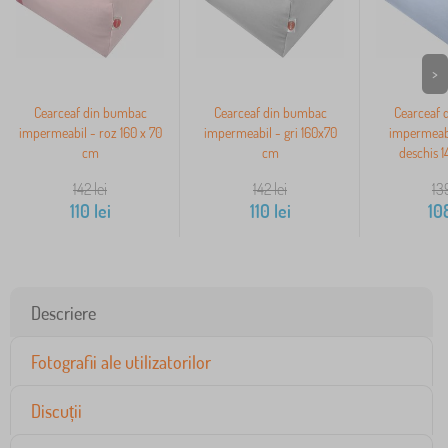
>
Cearceaf din bumbac
Cearceaf din bumbac
Cearceaf 
impermeabil - roz 160 x 70
impermeabil - gri 160x70
impermeabi
cm
cm
deschis 1
142
lei
142
lei
13
110
lei
110
lei
10
Descriere
Fotografii ale utilizatorilor
Discuții