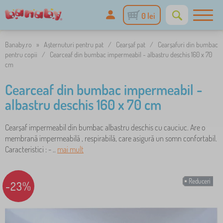
0 lei
Banaby.ro
»
Așternuturi pentru pat
/
Cearșaf pat
/
Cearșafuri din bumbac
pentru copii
/
Cearceaf din bumbac impermeabil - albastru deschis 160 x 70
cm
Cearceaf din bumbac impermeabil -
albastru deschis 160 x 70 cm
Cearșaf impermeabil din bumbac albastru deschis cu cauciuc. Are o
membrană impermeabilă , respirabilă, care asigură un somn confortabil.
Caracteristici : - ..
mai mult
Reduceri
-23%